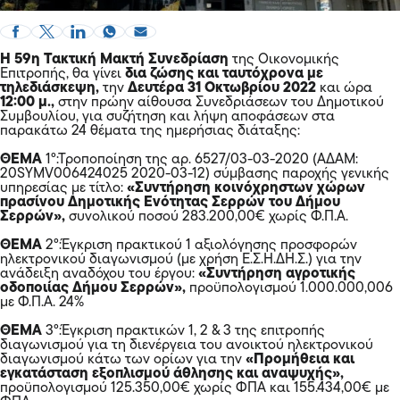
Η 59η Τακτική Μακτή Συνεδρίαση
της Οικονομικής
Επιτροπής, θα γίνει
δια ζώσης και ταυτόχρονα με
τηλεδιάσκεψη,
την
Δευτέρα 31 Οκτωβρίου 2022
και ώρα
12:00 μ.,
στην πρώην αίθουσα Συνεδριάσεων του Δημοτικού
Συμβουλίου, για συζήτηση και λήψη αποφάσεων στα
παρακάτω 24 θέματα της ημερήσιας διάταξης:
ΘΕΜΑ
1°:Τροποποίηση της αρ. 6527/03-03-2020 (ΑΔΑΜ:
20SYMV006424025 2020-03-12) σύμβασης παροχής γενικής
υπηρεσίας με τίτλο:
«Συντήρηση κοινόχρηστων χώρων
πρασίνου Δημοτικής Ενότητας Σερρών του Δήμου
Σερρών»,
συνολικού ποσού 283.200,00€ χωρίς Φ.Π.Α.
ΘΕΜΑ
2°:Έγκριση πρακτικού 1 αξιολόγησης προσφορών
ηλεκτρονικού διαγωνισμού (με χρήση Ε.Σ.Η.ΔΗ.Σ.) για την
ανάδειξη αναδόχου του έργου:
«Συντήρηση αγροτικής
οδοποιίας Δήμου Σερρών»,
προϋπολογισμού 1.000.000,006
με Φ.Π.Α. 24%
ΘΕΜΑ
3°:Έγκριση πρακτικών 1, 2 & 3 της επιτροπής
διαγωνισμού για τη διενέργεια του ανοικτού ηλεκτρονικού
διαγωνισμού κάτω των ορίων για την
«Προμήθεια και
εγκατάσταση εξοπλισμού άθλησης και αναψυχής»,
προϋπολογισμού 125.350,00€ χωρίς ΦΠΑ και 155.434,00€ με