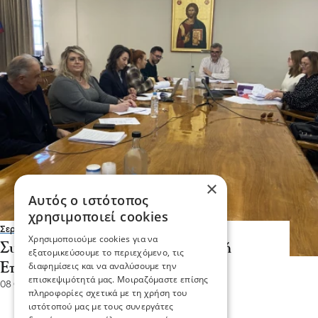
×
Αυτός ο ιστότοπος
χρησιμοποιεί cookies
Σερραικά Νέα
Χρησιμοποιούμε cookies για να
Συνεδριάζει την Τρίτη η Δημοτική
εξατομικεύσουμε το περιεχόμενο, τις
διαφημίσεις και να αναλύσουμε την
Επιτροπή Σερρών
επισκεψιμότητά μας. Μοιραζόμαστε επίσης
08 Φεβ 2026, 20:09
πληροφορίες σχετικά με τη χρήση του
ιστότοπού μας με τους συνεργάτες