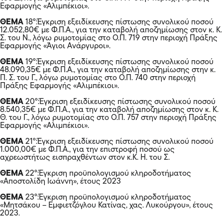
Εφαρμογής «Αλιμπέκιοι».
ΘΕΜΑ
18°:Έγκριση εξειδίκευσης πίστωσης συνολικού ποσού
12.052,80€ με Φ.Π.Α., για την καταβολή αποζημίωσης στον κ. Κ.
Σ. του Ν., λόγω ρυμοτομίας στο Ο.Π. 719 στην περιοχή Πράξης
Εφαρμογής «Άγιοι Ανάργυροι».
ΘΕΜΑ
19°:Έγκριση εξειδίκευσης πίστωσης συνολικού ποσού
48.090,35€ με Φ.Π.Α., για την καταβολή αποζημίωσης στην κ.
Π. Σ. του Γ., λόγω ρυμοτομίας στο Ο.Π. 740 στην περιοχή
Πράξης Εφαρμογής «Αλιμπέκιοι».
ΘΕΜΑ
20°:Έγκριση εξειδίκευσης πίστωσης συνολικού ποσού
8.540,35€ με Φ.Π.Α., για την καταβολή αποζημίωσης στον κ. Κ.
Θ. του Γ., λόγω ρυμοτομίας στο Ο.Π. 757 στην περιοχή Πράξης
Εφαρμογής «Αλιμπέκιοι».
ΘΕΜΑ
21°:Έγκριση εξειδίκευσης πίστωσης συνολικού ποσού
1.000,00€ με Φ.Π.Α., για την επιστροφή ποσού ως
αχρεωστήτως εισπραχθέντων στον κ.Κ. Η. του Σ.
ΘΕΜΑ
22°:Έγκριση προϋπολογισμού κληροδοτήματος
«Αποστολίδη Ιωάννη», έτους 2023
ΘΕΜΑ
23°:Έγκριση προϋπολογισμού κληροδοτήματος
«Μητσάκου – Εμφιετζόγλου Κατίνας, χας. Λυκούργου», έτους
2023.