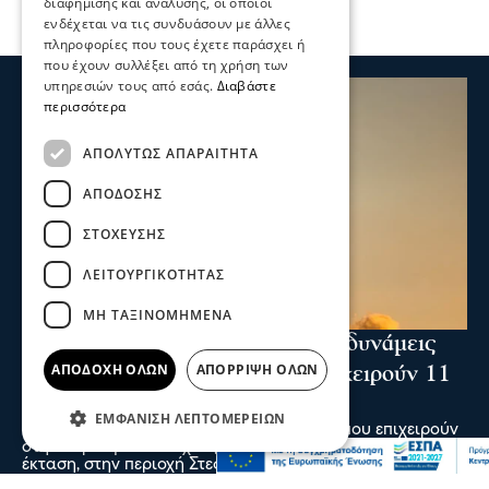
διαφήμισης και ανάλυσης, οι οποίοι
ενδέχεται να τις συνδυάσουν με άλλες
πληροφορίες που τους έχετε παράσχει ή
που έχουν συλλέξει από τη χρήση των
υπηρεσιών τους από εσάς.
Διαβάστε
περισσότερα
ΑΠΟΛΎΤΩΣ ΑΠΑΡΑΊΤΗΤΑ
ΑΠΌΔΟΣΗΣ
ΣΤΌΧΕΥΣΗΣ
ΛΕΙΤΟΥΡΓΙΚΌΤΗΤΑΣ
ΜΗ ΤΑΞΙΝΟΜΗΜΈΝΑ
Ενισχύθηκαν οι πυροσβεστικές δυνάμεις
ΑΠΟΔΟΧΉ ΌΛΩΝ
ΑΠΌΡΡΙΨΗ ΌΛΩΝ
στη φωτιά στην Κορινθία - Επιχειρούν 11
εναέρια μέσα
ΕΜΦΆΝΙΣΗ ΛΕΠΤΟΜΕΡΕΙΏΝ
Ενισχύθηκαν οι πυροσβεστικές δυνάμεις που επιχειρούν
στην πυρκαγιά που έχει ξεσπάσει σε αγροτοδασική
έκταση, στην περιοχή Στεφάνι Κορίνθου.
07 Αυγ 2026, 20:24