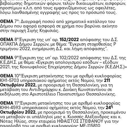
βεβαίωσης δημοτικών φόρων, τελών δικαιωμάτων, εισφορών,
προστίμων κ.λ.π. από τους εμφανιζόμενους ως οφειλέτες,
λόγω λανθασμένης εγγραφής ως προς το πρόσωπό τους.
ΘΕΜΑ
7°: Διαγραφή ποσού από χρηματικό κατάλογο του
Δήμου που αφορά εισφορά σε χρήμα που βαρύνει ακίνητο
στην περιοχή Σιγής Κηφισιάς.
ΘΕΜΑ
8°:Έγκριση της υπ’ αρ.
152/2022
απόφασης του Δ.Σ.
ΟΠΑΚΠΑ Δήμου Σερρών, με θέμα: “Έγκριση στοχοθεσίας Ρ
τριμήνου 2022, ενημέρωση Δ.Σ. και λήψη απόφασης”.
ΘΕΜΑ
9°:Έγκριση της υπ’ αρ. 102/2022 απόφασης του Δ.Σ. της
Κ.Ε.ΔΗ.Σ. με θέμα: «Έγκριση απολογισμού εσόδων – εξόδων
2021, της Κοινωφελούς Επιχείρησης Δήμου Σερρών (Κ.Ε.ΔΗ.Σ.)»
ΘΕΜΑ
10°:Έγκριση μετακίνησης του με αριθμό κυκλοφορίας
ΚΗ1-5703 υπηρεσιακού οχήματος εκτός Νομού, την
211
Οκτωβρίου 2022,
με προορισμό τη Θεσσαλονίκη, για τη
μετάβαση του Αντιδημάρχου κ. Δινάκη Κωνσταντίνου σε
εκδήλωση στο Αριστοτέλειο Πανεπιστήμιο Θεσσαλονίκης.
ΘΕΜΑ
11°:Έγκριση μετακίνησης του με αριθμό κυκλοφορίας
η
ΚΗΗ-4593 υπηρεσιακού οχήματος εκτός Νομού, την
24
Οκτωβρίου 2022,
με προορισμό τη Θεσσαλονίκη, προκειμένου
να μεταβούν οι υπάλληλοί μας κ. Κιοσσές Αλέξανδρος και κ.
Νότας Ηλίας, στην εταιρεία ΗΦΑΙΣΤΟΣ ΣΤΕΦΑΝΟΥ για την
παραλαβή του με αριθμό κυκλοφορίας ΜΕ-115810