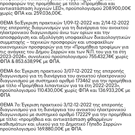
προσφορών της προμήθειας με τίτλο :«Προμήθεια και
αντικατάσταση λυχνιών LED», προϋπολογισμού 208.900,00€
χωρίς ΦΠΑ και 259.036,00€.
ΘΕΜΑ 5ο:Έγκριση πρακτικών 1/09-12-2022 και 2/14-12-2022
της επιτροπής διαγωνισμών για τη διενέργεια του ανοικτού
ηλεκτρονικού διαγωνισμού άνω των ορίων και την
αποσφράγιση και αξιολόγηση υποφακέλων δικαιολογητικών
συμμετοχής – τεχνικών προσφορών και υποφακέλων
οικονομικών προσφορών για την «Προμήθεια τροφίμων για
τις ανάγκες του Δήμου Σερρών και των Ν.Π. του για τα έτη
2023-2024», συνολικού προϋπολογισμού 755.432,74€ χωρίς
ΦΠΑ & 853.638,99€ με ΦΠΑ.
ΘΕΜΑ 6ο: Έγκριση πρακτικού 3/07-12-2022 της επιτροπής
διαγωνισμού για τη διενέργεια του ανοικτού ηλεκτρονικού
διαγωνισμού με συστημικό αριθμό 173462 για την προμήθεια
με τίτλο «Προμήθεια λιπαντικών για τα έτη 2022-2023»,
προϋπολογισμού 110.430,00€ χωρίς ΦΠΑ και 136.933,20€ με
ΦΠΑ
ΘΕΜΑ 7ο: Έγκριση πρακτικού 3/12-12-2022 της επιτροπής
διαγωνισμού για τη διενέργεια του ανοικτού ηλεκτρονικού
διαγωνισμού με συστημικό αριθμό 172229 για την προμήθεια
με τίτλο: «προμήθεια και αντικατάσταση φθαρμένων
καθισμάτων και υλικού για το Δημοτικό Γήπεδο Σερρών»
προϋπολογισμού 169.880,00€ με ΦΠΑ.