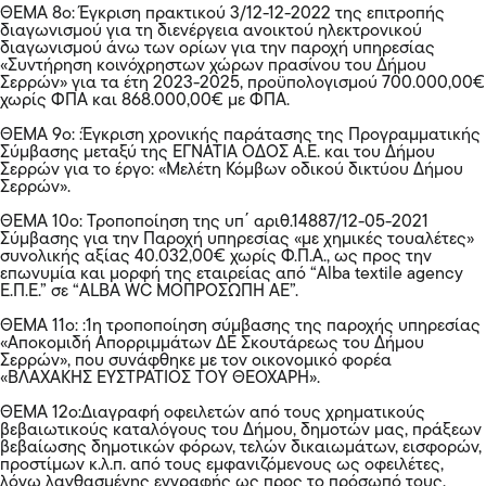
ΘΕΜΑ 8ο: Έγκριση πρακτικού 3/12-12-2022 της επιτροπής
διαγωνισμού για τη διενέργεια ανοικτού ηλεκτρονικού
διαγωνισμού άνω των ορίων για την παροχή υπηρεσίας
«Συντήρηση κοινόχρηστων χώρων πρασίνου του Δήμου
Σερρών» για τα έτη 2023-2025, προϋπολογισμού 700.000,00€
χωρίς ΦΠΑ και 868.000,00€ με ΦΠΑ.
ΘΕΜΑ 9ο: :Έγκριση χρονικής παράτασης της Προγραμματικής
Σύμβασης μεταξύ της ΕΓΝΑΤΙΑ ΟΔΟΣ Α.Ε. και του Δήμου
Σερρών για το έργο: «Μελέτη Κόμβων οδικού δικτύου Δήμου
Σερρών».
ΘΕΜΑ 10ο: Τροποποίηση της υπ΄ αριθ.14887/12-05-2021
Σύμβασης για την Παροχή υπηρεσίας «με χημικές τουαλέτες»
συνολικής αξίας 40.032,00€ χωρίς Φ.Π.Α., ως προς την
επωνυμία και μορφή της εταιρείας από “Alba textile agency
E.Π.E.” σε “ALBA WC ΜΟΠΡΟΣΩΠΗ ΑΕ”.
ΘΕΜΑ 11ο: :1η τροποποίηση σύμβασης της παροχής υπηρεσίας
«Αποκομιδή Απορριμμάτων ΔΕ Σκουτάρεως του Δήμου
Σερρών», που συνάφθηκε με τον οικονομικό φορέα
«ΒΛΑΧΑΚΗΣ ΕΥΣΤΡΑΤΙΟΣ ΤΟΥ ΘΕΟΧΑΡΗ».
ΘΕΜΑ 12ο:Διαγραφή οφειλετών από τους χρηματικούς
βεβαιωτικούς καταλόγους του Δήμου, δημοτών μας, πράξεων
βεβαίωσης δημοτικών φόρων, τελών δικαιωμάτων, εισφορών,
προστίμων κ.λ.π. από τους εμφανιζόμενους ως οφειλέτες,
λόγω λανθασμένης εγγραφής ως προς το πρόσωπό τους.