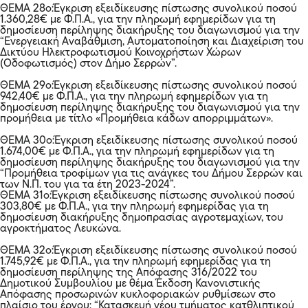
ΘΕΜΑ 28ο:Έγκριση εξειδίκευσης πίστωσης συνολικού ποσού
1.360,28€ με Φ.Π.Α., για την πληρωμή εφημερίδων για τη
δημοσίευση περίληψης διακήρυξης του διαγωνισμού για την
“Ενεργειακή Αναβάθμιση, Αυτοματοποίηση και Διαχείριση του
Δικτύου Ηλεκτροφωτισμού Κοινοχρήστων Χώρων
(Οδοφωτισμός) στον Δήμο Σερρών”.
ΘΕΜΑ 29ο:Έγκριση εξειδίκευσης πίστωσης συνολικού ποσού
942,40€ με Φ.Π.Α., για την πληρωμή εφημερίδων για τη
δημοσίευση περίληψης διακήρυξης του διαγωνισμού για την
προμήθεια με τίτλο «Προμήθεια κάδων απορριμμάτων».
ΘΕΜΑ 30ο:Έγκριση εξειδίκευσης πίστωσης συνολικού ποσού
1.674,00€ με Φ.Π.Α., για την πληρωμή εφημερίδων για τη
δημοσίευση περίληψης διακήρυξης του διαγωνισμού για την
“Προμήθεια τροφίμων για τις ανάγκες του Δήμου Σερρών και
των Ν.Π. του για τα έτη 2023-2024”.
ΘΕΜΑ 31ο:Έγκριση εξειδίκευσης πίστωσης συνολικού ποσού
303,80€ με Φ.Π.Α., για την πληρωμή εφημερίδας για τη
δημοσίευση διακήρυξης δημοπρασίας αγροτεμαχίων, του
αγροκτήματος Λευκώνα.
ΘΕΜΑ 32ο:Έγκριση εξειδίκευσης πίστωσης συνολικού ποσού
1.745,92€ με Φ.Π.Α., για την πληρωμή εφημερίδας για τη
δημοσίευση περίληψης της Απόφασης 316/2022 του
Δημοτικού Συμβουλίου με θέμα Έκδοση Κανονιστικής
Απόφασης προσωρινών κυκλοφοριακών ρυθμίσεων στο
πλαίσιο του έργου: “Κατασκευή νέου τμήματος κατθλιπτικού