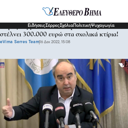
Σερραικά Νέα
Ειδήσεις
Σέρρες
Σχόλια
Πολιτική
Ψυχαγωγία
Δήμος Σερρών: Η οικονομική επιτροπή
στέλνει 300.000 ευρώ στα σχολικά κτίρια!
eVima Serres Team
16 Δεκ 2022, 15:08