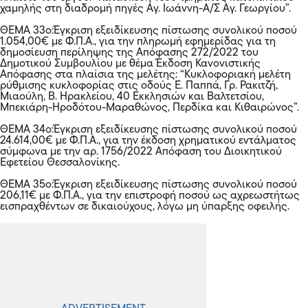
χαμηλής στη διαδρομή πηγές Αγ. Ιωάννη-Α/Σ Αγ. Γεωργίου”.
ΘΕΜΑ 33ο:Έγκριση εξειδίκευσης πίστωσης συνολικού ποσού
1.054,00€ με Φ.Π.Α., για την πληρωμή εφημερίδας για τη
δημοσίευση περίληψης της Απόφασης 272/2022 του
Δημοτικού Συμβουλίου με θέμα Έκδοση Κανονιστικής
Απόφασης στα πλαίσια της μελέτης: “Κυκλοφοριακή μελέτη
ρύθμισης κυκλοφορίας στις οδούς Ε. Παππά, Γρ. Ρακιτζή,
Μιαούλη, Β. Ηρακλείου, 40 Εκκλησιών και Βαλτετσίου,
Μπεκιάρη-Ηροδότου-Μαραθώνος, Περδίκα και Κιθαιρώνος”.
ΘΕΜΑ 34ο:Έγκριση εξειδίκευσης πίστωσης συνολικού ποσού
24.614,00€ με Φ.Π.Α., για την έκδοση χρηματικού εντάλματος
σύμφωνα με την αρ. 1756/2022 Απόφαση του Διοικητικού
Εφετείου Θεσσαλονίκης.
ΘΕΜΑ 35ο:Έγκριση εξειδίκευσης πίστωσης συνολικού ποσού
206,11€ με Φ.Π.Α., για την επιστροφή ποσού ως αχρεωστήτως
εισπραχθέντων σε δικαιούχους, λόγω μη ύπαρξης οφειλής.