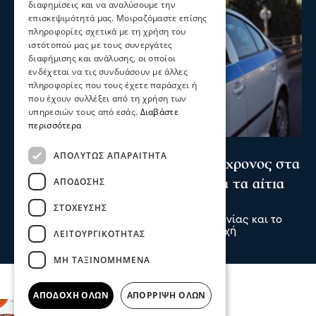
διαφημίσεις και να αναλύσουμε την
επισκεψιμότητά μας. Μοιραζόμαστε επίσης
πληροφορίες σχετικά με τη χρήση του
ιστότοπού μας με τους συνεργάτες
διαφήμισης και ανάλυσης, οι οποίοι
ενδέχεται να τις συνδυάσουν με άλλες
πληροφορίες που τους έχετε παράσχει ή
που έχουν συλλέξει από τη χρήση των
υπηρεσιών τους από εσάς.
Διαβάστε
περισσότερα
Σερραικά Νέα
ΑΠΟΛΎΤΩΣ ΑΠΑΡΑΊΤΗΤΑ
Θρίλερ στις Σέρρες: Νεκρός 66χρονος στα
ΑΠΌΔΟΣΗΣ
Ίβηρα – Έρευνα των Αρχών για τα αίτια
του θανάτου
ΣΤΌΧΕΥΣΗΣ
Ο 66χρονος ήταν μόνιμος κάτοικος Γερμανίας και το
τελευταίο διάστημα βρισκόταν στην περιοχή
ΛΕΙΤΟΥΡΓΙΚΌΤΗΤΑΣ
09 Αυγ 2026, 22:29
ΜΗ ΤΑΞΙΝΟΜΗΜΈΝΑ
ΑΠΟΔΟΧΉ ΌΛΩΝ
ΑΠΌΡΡΙΨΗ ΌΛΩΝ