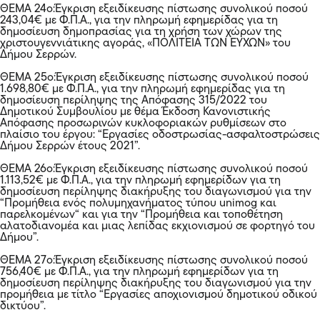
ΘΕΜΑ 24ο:Έγκριση εξειδίκευσης πίστωσης συνολικού ποσού
243,04€ με Φ.Π.Α., για την πληρωμή εφημερίδας για τη
δημοσίευση δημοπρασίας για τη χρήση των χώρων της
χριστουγεννιάτικης αγοράς, «ΠΟΛΙΤΕΙΑ ΤΩΝ ΕΥΧΩΝ» του
Δήμου Σερρών.
ΘΕΜΑ 25ο:Έγκριση εξειδίκευσης πίστωσης συνολικού ποσού
1.698,80€ με Φ.Π.Α., για την πληρωμή εφημερίδας για τη
δημοσίευση περίληψης της Απόφασης 315/2022 του
Δημοτικού Συμβουλίου με θέμα Έκδοση Κανονιστικής
Απόφασης προσωρινών κυκλοφοριακών ρυθμίσεων στο
πλαίσιο του έργου: “Εργασίες οδοστρωσίας-ασφαλτοστρώσεις
Δήμου Σερρών έτους 2021”.
ΘΕΜΑ 26ο:Έγκριση εξειδίκευσης πίστωσης συνολικού ποσού
1.113,52€ με Φ.Π.Α., για την πληρωμή εφημερίδων για τη
δημοσίευση περίληψης διακήρυξης του διαγωνισμού για την
“Προμήθεια ενός πολυμηχανήματος τύπου unimog και
παρελκομένων“ και για την “Προμήθεια και τοποθέτηση
αλατοδιανομέα και μιας λεπίδας εκχιονισμού σε φορτηγό του
Δήμου”.
ΘΕΜΑ 27ο:Έγκριση εξειδίκευσης πίστωσης συνολικού ποσού
756,40€ με Φ.Π.Α., για την πληρωμή εφημερίδων για τη
δημοσίευση περίληψης διακήρυξης του διαγωνισμού για την
προμήθεια με τίτλο “Εργασίες αποχιονισμού δημοτικού οδικού
δικτύου”.