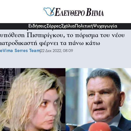
Κοινωνία
Ειδήσεις
Σέρρες
Σχόλια
Πολιτική
Ψυχαγωγία
Όλα Τούμπα: Μεγάλη ανατροπή στην
υπόθεση Πισπιρίγκου, το πόρισμα του νέου
ιατροδικαστή φέρνει τα πάνω κάτω
eVima Serres Team
22 Δεκ 2022, 08:09