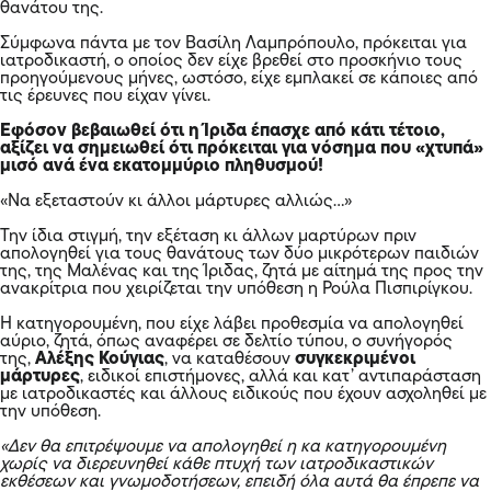
θανάτου της.
Σύμφωνα πάντα με τον Βασίλη Λαμπρόπουλο, πρόκειται για
ιατροδικαστή, ο οποίος δεν είχε βρεθεί στο προσκήνιο τους
προηγούμενους μήνες, ωστόσο, είχε εμπλακεί σε κάποιες από
τις έρευνες που είχαν γίνει.
Εφόσον βεβαιωθεί ότι η Ίριδα έπασχε από κάτι τέτοιο,
αξίζει να σημειωθεί ότι πρόκειται για νόσημα που «χτυπά»
μισό ανά ένα εκατομμύριο πληθυσμού!
«Να εξεταστούν κι άλλοι μάρτυρες αλλιώς…»
Την ίδια στιγμή, την εξέταση κι άλλων μαρτύρων πριν
απολογηθεί για τους θανάτους των δύο μικρότερων παιδιών
της, της Μαλένας και της Ίριδας, ζητά με αίτημά της προς την
ανακρίτρια που χειρίζεται την υπόθεση η Ρούλα Πισπιρίγκου.
Η κατηγορουμένη, που είχε λάβει προθεσμία να απολογηθεί
αύριο, ζητά, όπως αναφέρει σε δελτίο τύπου, ο συνήγορός
της,
Αλέξης Κούγιας
, να καταθέσουν
συγκεκριμένοι
μάρτυρες
, ειδικοί επιστήμονες, αλλά και κατ’ αντιπαράσταση
με ιατροδικαστές και άλλους ειδικούς που έχουν ασχοληθεί με
την υπόθεση.
«Δεν θα επιτρέψουμε να απολογηθεί η κα κατηγορουμένη
χωρίς να διερευνηθεί κάθε πτυχή των ιατροδικαστικών
εκθέσεων και γνωμοδοτήσεων, επειδή όλα αυτά θα έπρεπε να