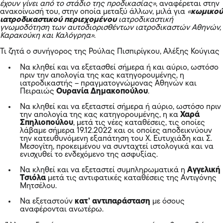
έχουν γίνει από το στάδιο της προδικασίας»
, αναφέρεται στην
ανακοίνωσή του, στην οποία μεταξύ άλλων, μιλά για
«
κωμικού
ιατροδικαστικού περιεχομένου
ιατροδικαστική
γνωμοδότηση των αυτοδιορισθέντων ιατροδικαστών Αθηνών,
Καρακούκη και Καλόγρηα»
.
Τι ζητά ο συνήγορος της Ρούλας Πισπιρίγκου, Αλέξης Κούγιας
Να κληθεί και να εξετασθεί σήμερα ή και αύριο, ωστόσο
πριν την απολογία της κας κατηγορουμένης, η
ιατροδικαστής – πραγματογνώμονας Αθηνών και
Πειραιώς
Ουρανία Δημακοπούλου
.
Να κληθεί και να εξεταστεί σήμερα ή αύριο, ωστόσο πριν
την απολογία της κας κατηγορουμένης, η κα
Χαρά
Σπηλιοπούλου
, μετά τις νέες καταθέσεις, τις οποίες
λάβαμε σήμερα 19.12.2022 και οι οποίες αποδεικνύουν
την κατευθυνόμενη εξαπάτηση του Χ. Ευτυχιάδη και Σ.
Μεσογίτη, προκειμένου να συνταχτεί ιστολογικά και να
ενισχυθεί το ενδεχόμενο της ασφυξίας.
Να κληθεί και να εξεταστεί συμπληρωματικά η
Αγγελική
Τσιόλα
μετά τις αντιφατικές καταθέσεις της Αντιγόνης
Μητσέλου.
Να εξεταστούν
κατ’ αντιπαράσταση
με όσους
αναφέρονται ανωτέρω.