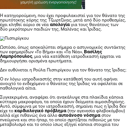
Η κατηγορούμενη, που έχει προφυλακιστεί για τον θάνατο της
πρωτότοκης κόρης της Τζωρτζίνας, μετά από δύο προθεσμίες,
έχει κληθεί αύριο σε νέα
απολογία
για τους θανάτους των
δύο μικρότερων παιδιών της, Μαλένας και Ίριδας.
Ωστόσο, όπως αποκαλύπτει σήμερα ο αστυνομικός συντάκτης
των εφημερίδων «Το Βήμα» και «Τα Νέα»,
Βασίλης
Λαμπρόπουλος
, μια νέα κατάθεση ιατροδικαστή έρχεται να
δημιουργήσει ορισμένα ερωτήματα.
Δεν ευθύνεται η Ρούλα Πισπιρίγκου για τον θάνατο της Ίριδας;
Ο εν λόγω ιατροδικαστής στην κατάθεσή του αυτή αφήνει
ανοιχτό το ενδεχόμενο ο θάνατος της Ίριδας να οφείλεται σε
παθολογικά αίτια.
Συγκεκριμένα, αναφέρει ότι ανακάλυψε στα πλακίδια κάποια
κύτταρα μακροφάγα, τα οποία έχουν δείγματα αιμοσιδηρίνης.
Αυτό, σύμφωνα με τον ιατροδικαστή, σημαίνει πως η Ίριδα δεν
είχε το
καρδιολογικό πρόβλημα
(την αγενεσία φλεβοκόμβου)
αλλά είχε πιθανώς ένα άλλο
αυτοάνοσο νόσημα
στον
πνεύμονα και στο ήπαρ, το οποίο σχετίζεται πιθανώς με τον
μεταβολισμό και το οποίο ίσως εξηγεί κάποια στοιχεία του