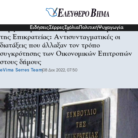
Σχόλια και...άλλα
Ειδήσεις
Σέρρες
Σχόλια
Πολιτική
Ψυχαγωγία
Σύμφωνα με την Ολομέλεια του Συμβουλίου
της Επικρατείας: Αντισυνταγματικές οι
διατάξεις που άλλαξαν τον τρόπο
συγκρότησης των Οικονομικών Επιτροπών
στους δήμους
eVima Serres Team
08 Δεκ 2022, 07:50