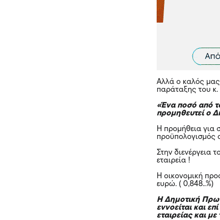
Αλλά ο καλός μας
παράταξης του κ.
«Ένα ποσό από τ
προμηθευτεί ο Δ
Η προμήθεια για 
προϋπολογισμός α
Στην διενέργεια 
εταιρεία !
Η οικονομική προσ
ευρώ. ( 0,848..%)
Η Δημοτική Πρωτ
εννοείται και ε
εταιρείας και μ