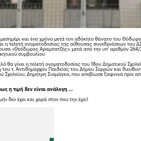
ο μεσημέρι και ένα χρόνο μετά τον αδόκητο θάνατο του Θόδωρ
νει η τελετή ονοματοδοσίας της αίθουσας συνεδριάσεων του Δ
θουσα «Θεόδωρος Αραμπατζής», μετά από την υπ’ αριθμόν 264/
κητικού συμβουλίου
αλό θα γίνει η τελετή ονοματοδοσίας του 18ου Δημοτικού Σχολε
 του τ. Αντιδημάρχου Παιδείας του Δήμου Σερρών και διευθυν
ού Σχολείου, Δημήτρη Σιαμάγκα, που απεβίωσε ξαφνικά πριν α
πως η τιμή δεν είναι ανάλογη …
ιμή» δεν έχει και χαρά στον που την έχει!