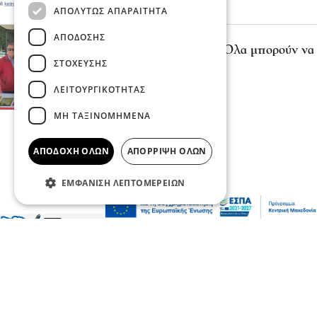
ΑΠΟΛΎΤΩΣ ΑΠΑΡΑΊΤΗΤΑ
Σερραικά Νέα
ΑΠΌΔΟΣΗΣ
Παναγιώτης Κοτρώνης: Όλα μπορούν να
ΣΤΌΧΕΥΣΗΣ
είναι αλλιώς!
02 Μαΐ 2023, 09:00
ΛΕΙΤΟΥΡΓΙΚΌΤΗΤΑΣ
ΜΗ ΤΑΞΙΝΟΜΗΜΈΝΑ
ΑΠΟΔΟΧΉ ΌΛΩΝ
ΑΠΌΡΡΙΨΗ ΌΛΩΝ
Περισσότερα
ΕΜΦΆΝΙΣΗ ΛΕΠΤΟΜΕΡΕΙΏΝ
Σερραικά Νέα και όχι μόνο, ειδήσεις για πολιτική, κόσμο,
τοπικές συνταγές, υγεία και πολιτισμό!