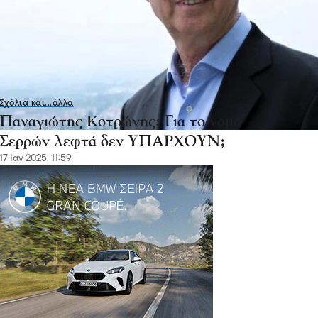
Σχόλια και...άλλα
Παναγιώτης Κοτρώνης: Για το νομό
Σερρών λεφτά δεν ΥΠΑΡΧΟΥΝ;
17 Ιαν 2025, 11:59