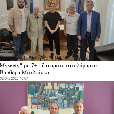
Σερραικά Νέα
Σέρρες - Οι "Ενεργοί Πολίτες Σερρών -
Myseety" με 7+1 ζητήματα στη δήμαρχο
Βαρβάρα Μητλιάγκα
02 Οκτ 2025, 10:57