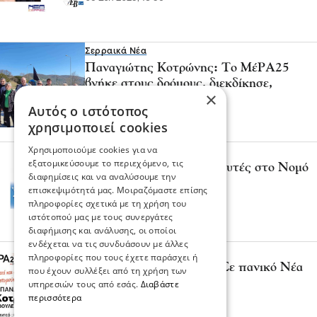
Σερραικά Νέα
Παναγιώτης Κοτρώνης: Το ΜέΡΑ25
βγήκε στους δρόμους, διεκδίκησε,
×
πάλεψε!
Αυτός ο ιστότοπος
17 Μαΐ 2023, 13:58
χρησιμοποιεί cookies
Χρησιμοποιούμε cookies για να
Σερραικά Νέα
εξατομικεύσουμε το περιεχόμενο, τις
Όλοι οι υποψήφιοι βουλευτές στο Νομό
διαφημίσεις και να αναλύσουμε την
Σερρών!
επισκεψιμότητά μας. Μοιραζόμαστε επίσης
05 Μαΐ 2023, 08:27
πληροφορίες σχετικά με τη χρήση του
ιστότοπού μας με τους συνεργάτες
διαφήμισης και ανάλυσης, οι οποίοι
ενδέχεται να τις συνδυάσουν με άλλες
Σερραικά Νέα
πληροφορίες που τους έχετε παράσχει ή
Παναγιώτης Κοτρώνης: Σε πανικό Νέα
που έχουν συλλέξει από τη χρήση των
Δημοκρατία – ΣΥΡΙΖΑ!
υπηρεσιών τους από εσάς.
Διαβάστε
περισσότερα
04 Μαΐ 2023, 18:45