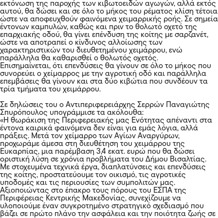
εκτόνωση της παροχής των κιβωτοειδών αγωγών, αλλά εκτός
αυτού, θα δώσει και σε όλο το μήκος του ρέματος κλίση τέτοια
ώστε να αποφευχθούν φαινόμενα χειμαρρικής ροής. Σε σημεία
έντονων καμπυλών, καθώς και πριν το θολωτό οχετό της
επαρχιακής οδού, θα γίνει επένδυση της κοίτης με σαρζανέτ,
ώστε να αποτραπεί ο κίνδυνος αλλοίωσης των
χαρακτηριστικών του διευθετημένου χειμάρρου, ενώ
παράλληλα θα καθαρισθεί ο θολωτός οχετός.
Επισημαίνεται, ότι επενδύσεις θα γίνουν σε όλο το μήκος που
συνορεύει ο χείμαρρος με την αγροτική οδό και παράλληλα
επεμβάσεις θα γίνουν και στα δύο κιβώτια που συνδέουν τα
τρία τμήματα του χειμάρρου.
Σε δηλώσεις του ο Αντιπεριφερειάρχης Σερρών Παναγιώτης
Σπυρόπουλος υπογράμμισε τα ακόλουθα:
«Η θωράκιση της Περιφερειακής μας Ενότητας απέναντι στα
έντονα καιρικά φαινόμενα δεν είναι για εμάς λόγια, αλλά
πράξεις. Μετά τον χείμαρρο των Αγίων Αναργύρων,
προχωράμε άμεσα στη διευθέτηση του χειμάρρου της
Ευκαρπίας, μια παρέμβαση 3,4 εκατ. ευρώ που θα δώσει
οριστική λύση σε χρόνια προβλήματα του Δήμου Βισαλτίας.
Με στοχευμένα τεχνικά έργα, διαπλατύνσεις και επενδύσεις
της κοίτης, προστατεύουμε τον οικισμό, τις αγροτικές
υποδομές και τις περιουσίες των συμπολιτών μας.
Αξιοποιώντας στο έπακρο τους πόρους του ΕΣΠΑ της
Περιφέρειας Κεντρικής Μακεδονίας, συνεχίζουμε να
υλοποιούμε έναν συγκροτημένο στρατηγικό σχεδιασμό που
βάζει σε πρώτο πλάνο την ασφάλεια και την ποιότητα ζωής σε