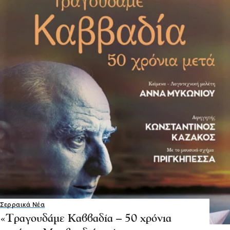
Σερραικά Νέα
«Τραγουδάμε Καββαδία – 50 χρόνια