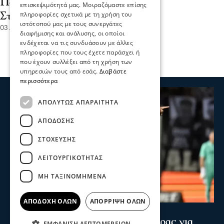
Παναγιώτης Σπυρόπουλος: Ο
επισκεψιμότητά μας. Μοιραζόμαστε επίσης
πληροφορίες σχετικά με τη χρήση του
Στρυμόνας αλλάζει πρόσωπο
ιστότοπού μας με τους συνεργάτες
03 Αυγ 2026, 17:54
διαφήμισης και ανάλυσης, οι οποίοι
ενδέχεται να τις συνδυάσουν με άλλες
πληροφορίες που τους έχετε παράσχει ή
που έχουν συλλέξει από τη χρήση των
υπηρεσιών τους από εσάς.
Διαβάστε
περισσότερα
ΑΠΟΛΎΤΩΣ ΑΠΑΡΑΊΤΗΤΑ
ΑΠΌΔΟΣΗΣ
ΣΤΌΧΕΥΣΗΣ
ΛΕΙΤΟΥΡΓΙΚΌΤΗΤΑΣ
ΜΗ ΤΑΞΙΝΟΜΗΜΈΝΑ
ΑΠΟΔΟΧΉ ΌΛΩΝ
ΑΠΌΡΡΙΨΗ ΌΛΩΝ
Ψυχαγωγία
Αθλητικά
Κωνσταντέλιας: ΠΑΟΚ - Πατέρας για
ΕΜΦΆΝΙΣΗ ΛΕΠΤΟΜΕΡΕΙΏΝ