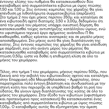
έντονης κλίσης του πυθμένα θα κατασκευασθούν δύο
καταβαθμοί από συρματόπλεκτα κιβώτια με ύψος πτώσης
1,50 και 1,00 μ. Στις έντονες καμπύλες της χάραξης θα γίνει
επένδυση με λιθοπλήρωτα συρματοκιβώτια (σαρζανέτ).
Στο τμήμα 2 που έχει μήκος περίπου 350μ. και καταλήγει σε
ένα κιβωτοειδή οχετό διατομής 3,50 x 3,00μ, δεδομένου ότι
από την μεριά του ρέματος υπάρχει οικιστική δόμηση, θα
κατασκευασθεί τοίχος αντιστήριξης κατάλληλου ύψους, ενώ
το υφιστάμενο τεχνικό έργο σχήματος ανάποδου Π θα
καθαιρεθεί, καθώς κρίνεται ανεπαρκές και σε μεγάλο μήκος
αποσαθρωμένο. Στο μήκος αυτό θα γίνει διαπλάτυνση της
κοίτης. Στις έντονες καμπύλες της χάραξης θα γίνει επένδυση
με σαρζανέτ, ενώ στο ανάντι μέρος του ρέματος θα
κατασκευασθεί καταβαθμός από συρματόπλεκτα κιβώτια με
πτώση 0,50μ. ώστε να δοθεί η επιθυμητή κλίση σε όλο το
μήκος του χειμάρρου.
Τέλος, στο τμήμα 1 του χειμάρρου, μήκους περίπου 500μ., που
ξεκινά από την εκβολή του κιβωτοειδούς οχετού και καταλήγει
στην Επαρχιακή οδό Μαυροθάλασσας – Αμφίπολης, όπου
παρατηρείται πολύ έντονη βλάστηση και συνδυαστικά με την
στενή κοίτη που περιορίζει σε υπερθετικό βαθμό τη ροή του
ύδατος, θα γίνουν έργα διαπλάτυνσης της κοίτης σε όλο το
μήκος του χειμάρρου. Στην έξοδο των κιβωτίων (υφιστάμενο
και προτεινόμενο προς κατασκευή) θα κατασκευαστεί ένας
καταβαθμός από συρματόπλεκτα κιβώτια με ύψος πτώσης
1,00μ.. Ο καταβαθμός αυτός θα εξυπηρετήσει την άμεση