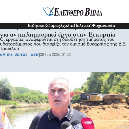
Σερραικά Νέα
Ειδήσεις
Σέρρες
Σχόλια
Πολιτική
Ψυχαγωγία
Παναγιώτης Σπυρόπουλος: 3,4 εκατ. ευρώ
για αντιπλημμυρικά έργα στην Ευκαρπία
Οι εργασίες αναφέρονται στη διευθέτηση τμήματος του
υδατορέμματος που διασχίζει τον οικισμό Ευκαρπίας της Δ.Ε.
Τραγίλου
eVima Serres Team
08 Ιου 2026, 21:23