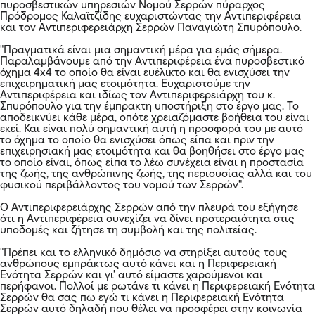
πυροσβεστικών υπηρεσιών Νομού Σερρών πύραρχος
Πρόδρομος Καλαϊτζίδης ευχαριστώντας την Αντιπεριφέρεια
και τον Αντιπεριφερειάρχη Σερρών Παναγιώτη Σπυρόπουλο.
"Πραγματικά είναι μια σημαντική μέρα για εμάς σήμερα.
Παραλαμβάνουμε από την Αντιπεριφέρεια ένα πυροσβεστικό
όχημα 4x4 το οποίο θα είναι ευέλικτο και θα ενισχύσει την
επιχειρηματική μας ετοιμότητα. Ευχαριστούμε την
Αντιπεριφέρεια και ιδίως τον Αντιπεριφερειάρχη του κ.
Σπυρόπουλο για την έμπρακτη υποστήριξη στο έργο μας. Το
αποδεικνύει κάθε μέρα, οπότε χρειαζόμαστε βοήθεια του είναι
εκεί. Και είναι πολύ σημαντική αυτή η προσφορά του με αυτό
το όχημα το οποίο θα ενισχύσει όπως είπα και πριν την
επιχειρησιακή μας ετοιμότητα και θα βοηθήσει στο έργο μας
το οποίο είναι, όπως είπα το λέω συνέχεια είναι η προστασία
της ζωής, της ανθρώπινης ζωής, της περιουσίας αλλά και του
φυσικού περιβάλλοντος του νομού των Σερρών".
Ο Αντιπεριφερειάρχης Σερρών από την πλευρά του εξήγησε
ότι η Αντιπεριφέρεια συνεχίζει να δίνει προτεραιότητα στις
υποδομές και ζήτησε τη συμβολή και της πολιτείας.
"Πρέπει και το ελληνικό δημόσιο να στηρίξει αυτούς τους
ανθρώπους εμπράκτως αυτό κάνει και η Περιφερειακή
Ενότητα Σερρών και γι' αυτό είμαστε χαρούμενοι και
περήφανοι. Πολλοί με ρωτάνε τι κάνει η Περιφερειακή Ενότητα
Σερρών θα σας πω εγώ τι κάνει η Περιφερειακή Ενότητα
Σερρών αυτό δηλαδή που θέλει να προσφέρει στην κοινωνία