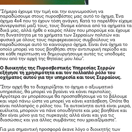
"Σήμερα έχουμε την τιμή και την ευγνωμοσύνη να
παραδώσουμε στους πυροσβέστες μας αυτό το όχημα. Ένα
όχημα 4x4 που το έχουν τόση ανάγκη. Κατά το παρελθόν είχαμε
συνεργαστεί μαζί τους, τους δίναμε κάποια από τα οχήματα τα
δικά μας, αλλά ήρθε ο καιρός πλέον που μπορούμε και έχουμε
τη δυνατότητα με τα χρήματα των Σερραίων πολιτών και
φυσικά με όλους τους περιφερειακούς συμβούλους να
παραδώσουμε αυτό το καινούργιο όχημα. Είναι ένα όχημα το
οποίο μπορεί να τους βοηθήσει στην αντιπυρική περίοδο και
σε κάθε περίπτωση να δημιουργήσουμε αυτές τις υποδομές
που από την αρχή της θητείας μου λέω".
Ο διοικητής της Πυροσβεστικής Υπηρεσίας Σερρών
εξήγησε τη χρησιμότητα και τον πολλαπλό ρόλο του
οχήματος αυτού για την υπηρεσία και τους Σερραίους.
"Στην αρχή θα το διαχειρίζεται το όχημα ο αξιωματικό
υπηρεσίας, θα μπορεί να βγαίνει να κάνει περιπολίες.
Αργότερα αν μπορέσουμε θα προσπαθήσουμε να το βάλουμε
και νερό πάνω ώστε να μπορεί να κάνει κατάσβεση. Οπότε θα
είναι πολλαπρός ο ρόλος του. Τα αυτοκίνητα αυτά είναι μικρά,
ευέλικτα, μπορούν να πάνε οπουδήποτε και μας βοηθάνε και
δεν είναι μόνο για τις πυρκαγιές αλλά είναι και για τις
διασώσεις και για άλλες συμβάντες που χρειαζόμαστε".
Για μια σημαντική προσφορά έκανε λόγο ο διοικητής των