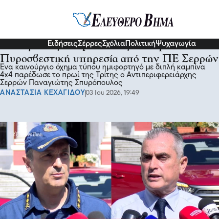
Σχόλια και...άλλα
Ειδήσεις
Σέρρες
Σχόλια
Πολιτική
Ψυχαγωγία
Παναγιώτης Σπυρόπουλος: Όχημα 4x4 στην
Πυροσβεστική υπηρεσία από την ΠΕ Σερρών
Ένα καινούργιο όχημα τύπου ημιφορτηγό με διπλή καμπίνα
4x4 παρέδωσε το πρωί της Τρίτης ο Αντιπεριφερειάρχης
Σερρών Παναγιώτης Σπυρόπουλος
ΑΝΑΣΤΑΣΙΑ ΚΕΧΑΓΙΔΟΥ
03 Ιου 2026, 19:49