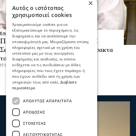
×
Αυτός ο ιστότοπος
χρησιμοποιεί cookies
Χρησιμοποιούμε cookies για να
εξατομικεύσουμε το περιεχόμενο, τις
Επικαιρότητα
διαφημίσεις και να αναλύσουμε την
Παναγιώτης Σπυρόπουλος -Η ΠΕ
επισκεψιμότητά μας. Μοιραζόμαστε επίσης
πληροφορίες σχετικά με τη χρήση του
Σερρών συνεχίζει να στηρίζει έμπρακτα
ιστότοπού μας με τους συνεργάτες
το έργο των Πυροσβεστών
διαφήμισης και ανάλυσης, οι οποίοι
ενδέχεται να τις συνδυάσουν με άλλες
17 Ιου 2026, 17:47
πληροφορίες που τους έχετε παράσχει ή
που έχουν συλλέξει από τη χρήση των
υπηρεσιών τους από εσάς.
Διαβάστε
περισσότερα
ΑΠΟΛΎΤΩΣ ΑΠΑΡΑΊΤΗΤΑ
ΑΠΌΔΟΣΗΣ
ΣΤΌΧΕΥΣΗΣ
ΛΕΙΤΟΥΡΓΙΚΌΤΗΤΑΣ