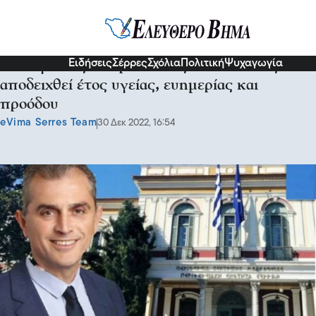
Σερραικά Νέα
Ειδήσεις
Σέρρες
Σχόλια
Πολιτική
Ψυχαγωγία
Παναγιώτης Σπυρόπουλος: Το νέο έτος να
αποδειχθεί έτος υγείας, ευημερίας και
προόδου
eVima Serres Team
30 Δεκ 2022, 16:54