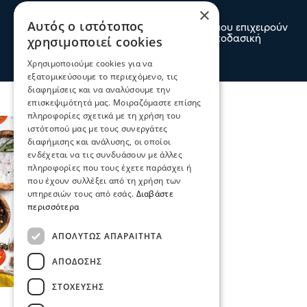
×
εναέρια μέσα
Αυτός ο ιστότοπος
Ενισχύθηκαν οι πυροσβεστικές δυνάμεις που επιχειρούν
χρησιμοποιεί cookies
στην πυρκαγιά που έχει ξεσπάσει σε αγροτοδασική
έκταση, στην περιοχή Στεφάνι Κορίνθου.
07 Αυγ 2026, 20:24
Χρησιμοποιούμε cookies για να
εξατομικεύσουμε το περιεχόμενο, τις
διαφημίσεις και να αναλύσουμε την
επισκεψιμότητά μας. Μοιραζόμαστε επίσης
πληροφορίες σχετικά με τη χρήση του
ιστότοπού μας με τους συνεργάτες
διαφήμισης και ανάλυσης, οι οποίοι
ενδέχεται να τις συνδυάσουν με άλλες
πληροφορίες που τους έχετε παράσχει ή
που έχουν συλλέξει από τη χρήση των
υπηρεσιών τους από εσάς.
Διαβάστε
περισσότερα
ΑΠΟΛΎΤΩΣ ΑΠΑΡΑΊΤΗΤΑ
ΑΠΌΔΟΣΗΣ
ΣΤΌΧΕΥΣΗΣ