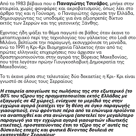
Από το 1983 βέβαια που ο
Παναγιώτης Τσινάβος
, μπήκε στην
εταιρεία, χωρίς φανφάρες και ακροβατισμούς, όπως λέει στο
άρθρο της και η Γούναρη, ο Παναγιώτης όργωσε την Ελλάδα,
δημιουργώντας τις υποδομές για ένα αξιοπρεπές δίκτυο
εκτός των Σερρών και της γειτονικής Ξάνθης.
Έχοντας ήδη ψάξει το θέμα παγωτό σε βάθος όταν έκανε το
μεταπτυχιακό περί της τεχνολογίας του γάλακτος στο Lodi στο
Μιλάνο, βελτίωσε την παραγωγή, εκσυγχρόνισε τη μονάδα,
ενώ το 1991 η Κρι-Κρι Βιομηχανία Γάλακτος ήταν από τις
πρώτες ελληνικές επιχειρήσεις που άρχισαν να
δραστηριοποιούνται στην αγορά της Βόρειας Μακεδονίας,
που τότε λεγόταν πρώην Γιουγκοσλαβική Δημοκρατία της
Μακεδονίας.
Το τι έκανε μέσα στις τελευταίες δύο δεκαετίες η Κρι- Κρι είναι
γνωστό σε όλους τους Σερραίους
Η εταιρεία απογείωσε τις πωλήσεις της στο εξωτερικό (το
50% του τζίρου της πραγματοποιείται εκτός Ελλάδας με
εξαγωγές σε 42 χώρες), ενίσχυσε το μερίδιό της στην
εγχώρια αγορά (κατέχει την 1η θέση σε όγκο παραγωγής
γιαουρτιού), ενώ φρόντισε πέρα από τα επώνυμα προϊόντα
να αναπτυχθεί και στα ανώνυμα (αποτελεί τον μεγαλύτερο
παραγωγό για την εγχώρια αγορά γιαουρτιών ιδιωτικής
ετικέτας), προστατεύοντας έτσι το τζίρο της σ’ αυτές τις
δύσκολες εποχές και φυσικά δίνοντας δουλειά σε
εκατοντάδες Σερραίους