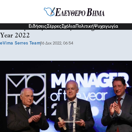
Σχόλια και...άλλα
Ειδήσεις
Σέρρες
Σχόλια
Πολιτική
Ψυχαγωγία
Ο Παναγιώτης Τσινάβος: Manager of the
Year 2022
eVima Serres Team
16 Δεκ 2022, 06:54