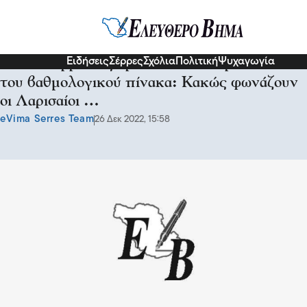
Σερραικά Νέα
Ειδήσεις
Σέρρες
Σχόλια
Πολιτική
Ψυχαγωγία
Ο Πανσερραικός βρέθηκε στην πρώτη θέση
του βαθμολογικού πίνακα: Κακώς φωνάζουν
οι Λαρισαίοι …
eVima Serres Team
26 Δεκ 2022, 15:58