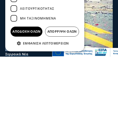
ΛΕΙΤΟΥΡΓΙΚΌΤΗΤΑΣ
ΜΗ ΤΑΞΙΝΟΜΗΜΈΝΑ
ΑΠΟΔΟΧΉ ΌΛΩΝ
ΑΠΌΡΡΙΨΗ ΌΛΩΝ
ΕΜΦΆΝΙΣΗ ΛΕΠΤΟΜΕΡΕΙΏΝ
Σερραικά Νέα
Σέρρες: Τραγωδία στην άσφαλτο-2 νεκροί
σε τροχαίο στην Παλαιοκώμη
Δύο νεκροί και ένας τραυματίας είναι ο απολογισμός
τροχαίου δυστυχήματος μετά από σύγκρουση ΙΧ με
φορτηγό το πρωί στην Παλαιοκώμη
07 Αυγ 2026, 08:48