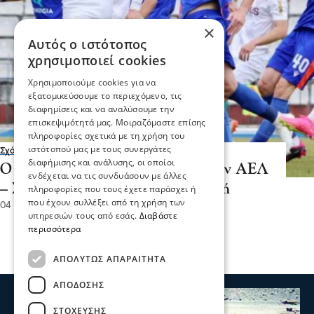
×
Αυτός ο ιστότοπος
χρησιμοποιεί cookies
Χρησιμοποιούμε cookies για να
εξατομικεύσουμε το περιεχόμενο, τις
διαφημίσεις και να αναλύσουμε την
επισκεψιμότητά μας. Μοιραζόμαστε επίσης
πληροφορίες σχετικά με τη χρήση του
ιστότοπού μας με τους συνεργάτες
Σχόλια και...άλλα
διαφήμισης και ανάλυσης, οι οποίοι
Ο Πανσερραϊκός με ισοπαλία στην ΑΕΛ
ενδέχεται να τις συνδυάσουν με άλλες
– Σίγουρη η άνοδος στην Ά Εθνική
πληροφορίες που τους έχετε παράσχει ή
που έχουν συλλέξει από τη χρήση των
04 Μαΐ 2023, 11:52
υπηρεσιών τους από εσάς.
Διαβάστε
περισσότερα
ΑΠΟΛΎΤΩΣ ΑΠΑΡΑΊΤΗΤΑ
ΑΠΌΔΟΣΗΣ
ΣΤΌΧΕΥΣΗΣ