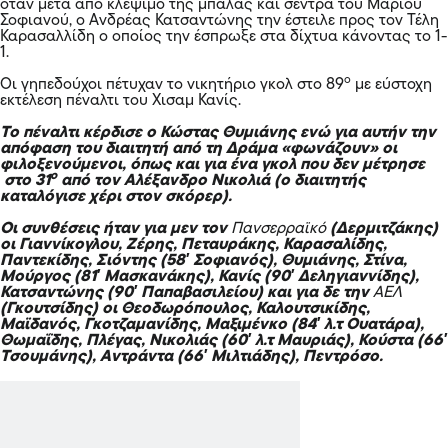
όταν μετά από κλέψιμο της μπάλας και σέντρα του Μάριου
Σοφιανού, ο Ανδρέας Κατσαντώνης την έστειλε προς τον Τέλη
Καρασαλλίδη ο οποίος την έσπρωξε στα δίχτυα κάνοντας το 1-
1.
ο
Οι γηπεδούχοι πέτυχαν το νικητήριο γκολ στο 89
με εύστοχη
εκτέλεση πέναλτι του Χισαμ Κανίς.
Το πέναλτι κέρδισε ο Κώστας Θυμιάνης ενώ για αυτήν την
απόφαση του διαιτητή από τη Δράμα «φωνάζουν» οι
φιλοξενούμενοι, όπως και για ένα γκολ που δεν μέτρησε
ο
στο 31
από τον Αλέξανδρο Νικολιά (ο διαιτητής
καταλόγισε χέρι στον σκόρερ).
Οι συνθέσεις ήταν για μεν τον
Πανσερραϊκό
(Δερμιτζάκης)
οι Γιαννίκογλου, Ζέρης, Πεταυράκης, Καρασαλίδης,
Παντεκίδης, Σιόντης (58′ Σοφιανός), Θυμιάνης, Στίνα,
Μούργος (81′ Μασκανάκης), Κανίς (90′ Δεληγιαννίδης),
Κατσαντώνης (90′ Παπαβασιλείου) και για δε την
ΑΕΛ
(Γκουτσίδης) οι Θεοδωρόπουλος, Καλουτσικίδης,
Μαϊδανός, Γκοτζαμανίδης, Μαξιμένκο (84′ λ.τ Ουατάρα),
Θωμαΐδης, Πλέγας, Νικολιάς (60′ λ.τ Μαυριάς), Κούστα (66′
Τσουμάνης), Αντράντα (66′ Μιλτιάδης), Πεντρόσο.