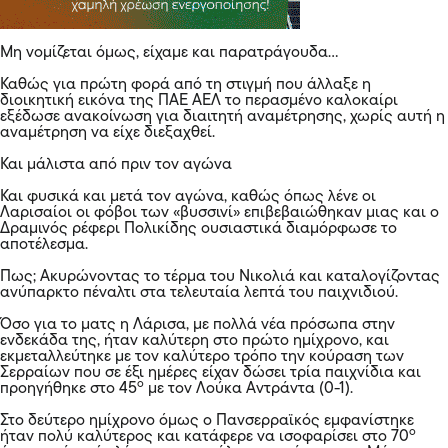
Μη νομίζεται όμως, είχαμε και παρατράγουδα…
Καθώς για πρώτη φορά από τη στιγμή που άλλαξε η
διοικητική εικόνα της ΠΑΕ ΑΕΛ το περασμένο καλοκαίρι
εξέδωσε ανακοίνωση για διαιτητή αναμέτρησης, χωρίς αυτή η
αναμέτρηση να είχε διεξαχθεί.
Και μάλιστα από πριν τον αγώνα
Και φυσικά και μετά τον αγώνα, καθώς όπως λένε οι
Λαρισαίοι οι φόβοι των «βυσσινί» επιβεβαιώθηκαν μιας και ο
Δραμινός ρέφερι Πολικίδης ουσιαστικά διαμόρφωσε το
αποτέλεσμα.
Πως; Ακυρώνοντας το τέρμα του Νικολιά και καταλογίζοντας
ανύπαρκτο πέναλτι στα τελευταία λεπτά του παιχνιδιού.
Όσο για το ματς η Λάρισα, με πολλά νέα πρόσωπα στην
ενδεκάδα της, ήταν καλύτερη στο πρώτο ημίχρονο, και
εκμεταλλεύτηκε με τον καλύτερο τρόπο την κούραση των
Σερραίων που σε έξι ημέρες είχαν δώσει τρία παιχνίδια και
ο
προηγήθηκε στο 45
με τον Λούκα Αντράντα (0-1).
Στο δεύτερο ημίχρονο όμως ο Πανσερραϊκός εμφανίστηκε
ο
ήταν πολύ καλύτερος και κατάφερε να ισοφαρίσει στο 70