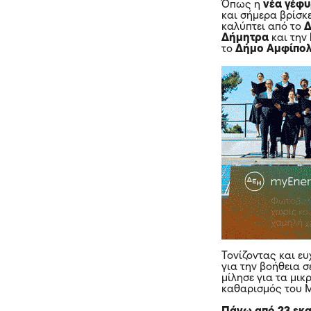
Όπως η
νέα γέφ
και σήμερα βρίσκ
καλύπτει από το
Δ
Δήμητρα
και την
το
Δήμο Αμφίπο
Τονίζοντας και ε
για την βοήθεια σ
μίλησε για τα μι
καθαρισμός του Μ