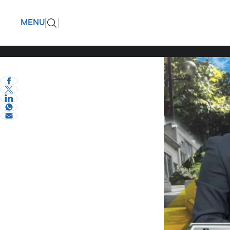
Ο Παντελ
ΠΙΣΩ
MENU
φετινός 
eVima Serres Team
1
Σχόλια και...άλλα