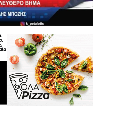
ι
ει
,
αία
ί