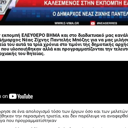
ν
εκπομπή ΕΛΕΥΘΕΡΟ ΒΗΜΑ
και στο διαδικτυακό μας κανάλ
ήμαρχος Νέας Ζίχνης Παντελής Μπόζης
για να μας μιλήσ
εία του αυτά τα τρία χρόνια στο τιμόνι της δημοτικής αρχής
α που υλοποιήθηκαν αλλά και προγραμματίζονται την τελευτ
ρχιακής του θητείας.
ρησε σε ένα απολογισμό τόσο των έργων όσο και των μελετών
θηκαν την περασμένη τριετία, και δεν παρέλειψε να αναφερθε
έργα που προγραμματίστηκαν