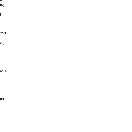
ια
ως
ς
α
α
ερα
ας
,
λλά
αι