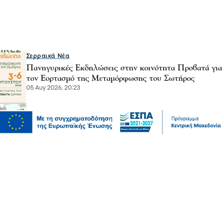
Σερραικά Νέα
Πανηγυρικές Εκδηλώσεις στην κοινότητα Προβατά για
τον Εορτασμό της Μεταμόρφωσης του Σωτήρος
05 Αυγ 2026, 20:23
Επικαιρότητα
Αυγερινός, Μουτσάτσου και άλλοι 20 κατά
Καρυστιανού – “Στάση αρχής η αποχώρησή μας”
05 Αυγ 2026, 20:21
Σχόλια και...άλλα
Λευτέρης Αβραμάκης- Σέρρες: Ξέρετε ότι το κράτος