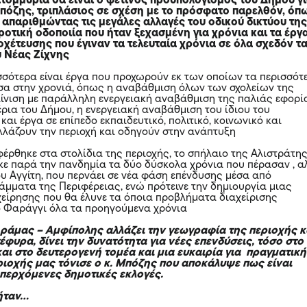
τομμύρια θα είναι ο φετινός προυπολογισμός του Δήμου γ
 Μπόζης, τριπλάσιος σε σχέση με το πρόσφατο παρελθόν, όπ
 απαριθμώντας τις μεγάλες αλλαγές του οδικού δικτύου τη
ροτική οδοποιία που ήταν ξεχασμένη για χρόνια και τα έργ
χέτευσης που έγιναν τα τελευταία χρόνια σε όλα σχεδόν τ
 Νέας Ζίχνης
σσότερα είναι έργα που προχωρούν εκ των οποίων τα περισσότ
σα στην χρονιά, όπως η αναβάθμιση όλων των σχολείων της
αίνιση με παράλληλη ενεργειακή αναβάθμιση της παλιάς εφορί
έρια του Δήμου, η ενεργειακή αναβάθμιση του ίδιου του
και έργα σε επίπεδο εκπαιδευτικό, πολιτικό, κοινωνικό και
αλλάζουν την περιοχή και οδηγούν στην ανάπτυξη
έρθηκε στα στολίδια της περιοχής, το σπήλαιο της Αλιστράτης
ε παρά την πανδημία τα δύο δύσκολα χρόνια που πέρασαν , α
ου Αγγίτη, που περνάει σε νέα φάση επένδυσης μέσα από
άμματα της Περιφέρειας, ενώ πρότεινε την δημιουργία μιας
χείρησης που θα έλυνε τα όποια προβλήματα διαχείρισης
ο Φαράγγι όλα τα προηγούμενα χρόνια
Δράμας
–
Αμφίπολης
αλλάζει την γεωγραφία της περιοχής κ
γέφυρα, δίνει την δυνατότητα για νέες επενδύσεις, τόσο στο
αι στο δευτερογενή τομέα και μια ευκαιρία για πραγματική
ριοχής μας τόνισε ο κ. Μπόζης που αποκάλυψε πως είναι
επερχόμενες δημοτικές εκλογές.
 ήταν…