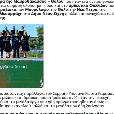
υρα της Μαυροθάλασσας – Θολού
που ήταν ένα όνειρο γενεώ
εται σε φάση υλοποίησης, όσο και στο
αρδευτικό Φυλλίδας
πο
ραβίσκο
, τον
Μαυρόλοφο
, τον
Θολό
, την
Νέα Πέτρα
, την
Μεσορράχη
στο
Δήμο Νέας Ζίχνης
, αλλά και συνεχίζεται σε 
λης
.
υχαριστώντας παράλληλα τον Σερραίο Υπουργό Κώστα Καραμαν
ε μελέτες και δράσεις που στήριξε και ανέδειξαν την περιοχή,
κρά και τα μεγάλα έργα που ήδη πραγματοποιήθηκαν όπως ο
αύρου καναλιού , αλλά και τα μεγάλα που ήδη ξεκίνησαν