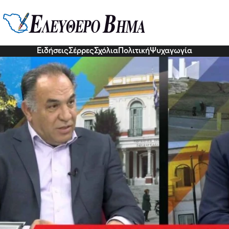
ής Μπόζης για το Δήμο Νέας Ζίχ
προϋπολογισμός!
9 Νοε 2022, 10:17
Ειδήσεις
Σέρρες
Σχόλια
Πολιτική
Ψυχαγωγία