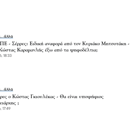
ι...άλλα
 - Σέρρες: Ειδική αναφορά από τον Κυριάκο Μητσοτάκη -
Κώστας Καραμανλής έξω από τα ψηφοδέλτια;
, 18:33
ι...άλλα
ρρες ο Κώστας Γκιουλέκας - Θα είναι υποψήφιος
ειάρχης ;
, 17:49