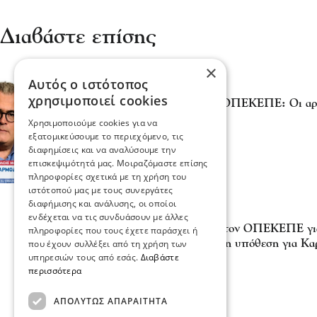
Διαβάστε επίσης
×
Αυτός ο ιστότοπος
Σχόλια και...άλλα
χρησιμοποιεί cookies
Θανάσης Μαλλιαράς - ΟΠΕΚΕΠΕ: Οι αρμό
υπόθεση στο αρχείο
Χρησιμοποιούμε cookies για να
23 Ιου 2026, 22:17
εξατομικεύσουμε το περιεχόμενο, τις
διαφημίσεις και να αναλύσουμε την
επισκεψιμότητά μας. Μοιραζόμαστε επίσης
πληροφορίες σχετικά με τη χρήση του
ιστότοπού μας με τους συνεργάτες
διαφήμισης και ανάλυσης, οι οποίοι
Πολιτική
ενδέχεται να τις συνδυάσουν με άλλες
22 κατηγορούμενοι για τον ΟΠΕΚΕΠΕ γι
πληροφορίες που τους έχετε παράσχει ή
ΟΠΕΚΕΠΕ στο αρχείο η υπόθεση για Καρ
που έχουν συλλέξει από τη χρήση των
υπηρεσιών τους από εσάς.
Διαβάστε
17 Ιου 2026, 18:01
περισσότερα
ΑΠΟΛΎΤΩΣ ΑΠΑΡΑΊΤΗΤΑ