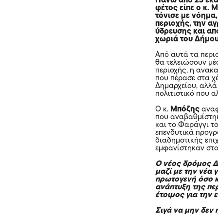
Πάνω από 23 εκα
φέτος είπε ο κ.
τόνισε με νόημα,
περιοχής, την αγ
ύδρευσης και απο
χωριά του Δήμου
Από αυτά τα περι
θα τελειώσουν μέ
περιοχής, η ανακ
που πέρασε στα χ
Δημαρχείου, αλλά 
πολιτιστικό που 
Ο κ.
Μπόζης
αναφ
που αναβαθμίστηκ
και το Φαράγγι τ
επενδυτικά προγρ
διαδημοτικής επι
εμφανίστηκαν στ
Ο νέος δρόμος
μαζί με την νέα 
πρωτογενή όσο κ
ανάπτυξη της πε
έτοιμος για την 
Σιγά να μην δεν