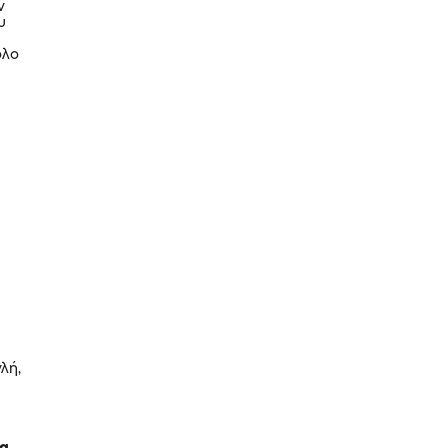
ν
υ
όλο
λή,