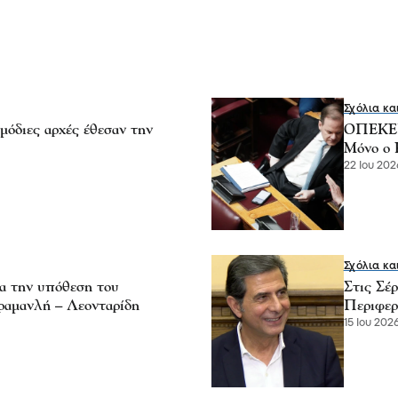
Σχόλια κα
διες αρχές έθεσαν την
ΟΠΕΚΕΠΕ
Μόνο ο 
22 Ιου 2026
Σχόλια κα
α την υπόθεση του
Στις Σέ
αμανλή – Λεονταρίδη
Περιφερ
15 Ιου 2026