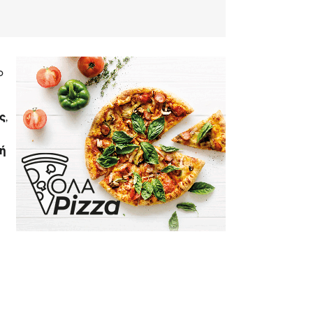
ο
ς
,
κή