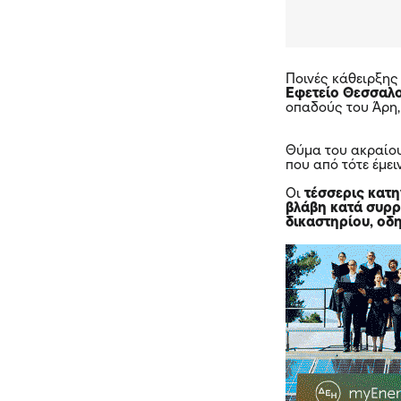
Ποινές κάθειρξης
Εφετείο Θεσσαλ
οπαδούς του Άρη
Θύμα του ακραίου
που από τότε έμει
Οι
τέσσερις κατ
βλάβη κατά συρ
δικαστηρίου, οδ