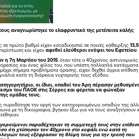
 τους αναγνωρίστηκε το ελαφρυντικό της μετέπειτα καλής
 σε πρώτο βαθμό είχαν καταδικαστεί σε ποινές κάθειρξης
13,5
περίπτωση και είχαν
αφεθεί ελεύθεροι ενόψει του Εφετείου
.
αν η 7η Μαρτίου του 2015
, όταν τότε ο 40χρονος αστυνομικός
πηρεσίας και ένας φίλος του, που υπέστη πολλαπλά κατάγματα
 μέχρι σήμερα προβλήματα όρασης, είχαν δεχθεί άγρια επίθεση
γυαλιά κατά τη διάρκεια νυχτερινής τους εξόδου.
ατηγορητήριο, οι ίδιοι, οπαδοί του Άρη πέρασαν μεθυσμέν
εσμο του ΠΑΟΚ στις Σέρρες και φέρεται να φώναξαν
της ομάδας τους.
ς πυροδότησε την οργή των κατηγορουμένων, οπαδών της άλ
ωνα με τη δικογραφία, βγήκαν έξω για να τους αναζητήσουν 
ιτέθηκαν.
ηγορούμενοι παραδέχτηκαν τη συμμετοχή τους στην επίθεσ
ο ότι χτύπησαν τον 40χρονο στο κεφάλι ενώ κατά τη
ολογιών τους εξέφρασαν τη θλίψη τους για την τροπή που