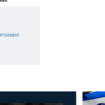
τικό.