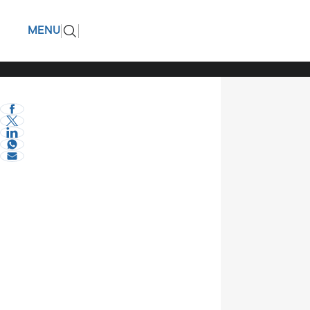
Για τους
ΠΙΣΩ
MENU
μήνες
eVima Serres Team
2
Σχόλια και...άλλα