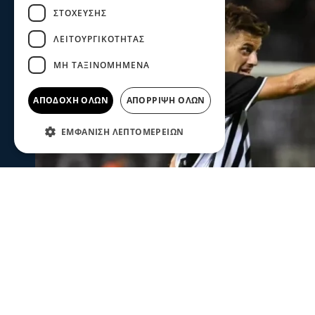
ΣΤΌΧΕΥΣΗΣ
ΛΕΙΤΟΥΡΓΙΚΌΤΗΤΑΣ
ΜΗ ΤΑΞΙΝΟΜΗΜΈΝΑ
ΑΠΟΔΟΧΉ ΌΛΩΝ
ΑΠΌΡΡΙΨΗ ΌΛΩΝ
ΕΜΦΆΝΙΣΗ ΛΕΠΤΟΜΕΡΕΙΏΝ
Ψυχαγωγία
Αθλητικά