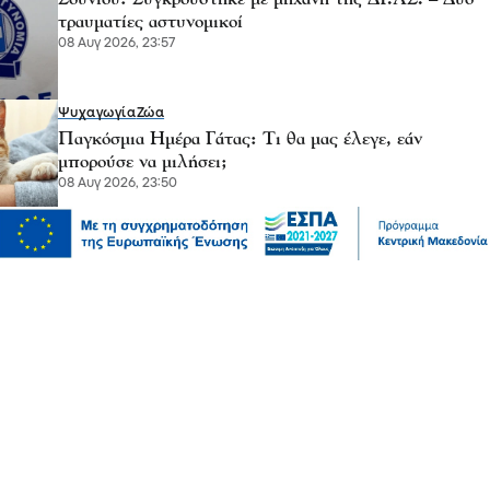
τραυματίες αστυνομικοί
08 Αυγ 2026, 23:57
Ψυχαγωγία
Ζώα
Παγκόσμια Ημέρα Γάτας: Τι θα μας έλεγε, εάν
μπορούσε να μιλήσει;
08 Αυγ 2026, 23:50
Επικαιρότητα
Κοινωνία
Σάκης Αρναούτογλου: Όταν η Μεσόγειος φτάνει τους
33 βαθμούς, τι σημαίνει πραγματικά?
08 Αυγ 2026, 23:43
Πολιτική
Χατζηβασιλείου: Εθνικό στοίχημα η Ελληνική
Προεδρία – Στην πρώτη γραμμή άμυνα και ασφάλεια,