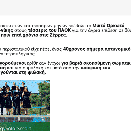
 οκτώ ετών και τεσσάρων μηνών επέβαλε το
Μικτό Ορκωτό
ονίκης
στους
τέσσερις του
ΠΑΟΚ
για την άγρια επίθεση σε δύ
,
πριν επτά χρόνια στις
Σέρρες
.
 περιστατικού είχε πέσει ένας
40χρονος σήμερα αστυνομικό
νε τετραπληγικός.
ηγορούμενοι
κρίθηκαν ένοχοι
για βαριά σκοπούμενη σωματι
ροή
και για συμπλοκή και μετά από την
απόφαση του
ηγούνται στη φυλακή.