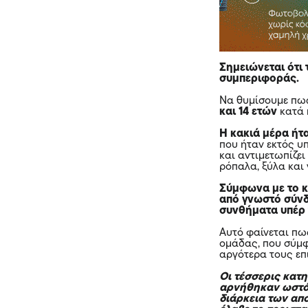
Σημειώνεται ότι
συμπεριφοράς.
Να θυμίσουμε πως
και 14 ετών
κατά 
Η κακιά μέρα ήτ
που ήταν εκτός υ
και αντιμετωπίζει
ρόπαλα, ξύλα και 
Σύμφωνα με το κ
από γνωστό σύνδ
συνθήματα υπέρ 
Αυτό φαίνεται πω
ομάδας, που σύμφ
αργότερα τους επ
Οι τέσσερις κατ
αρνήθηκαν ωστόσ
διάρκεια των απ