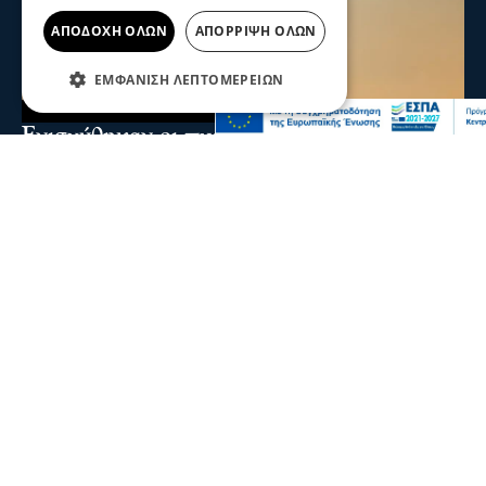
ΑΠΟΔΟΧΉ ΌΛΩΝ
ΑΠΌΡΡΙΨΗ ΌΛΩΝ
ΕΜΦΆΝΙΣΗ ΛΕΠΤΟΜΕΡΕΙΏΝ
Ενισχύθηκαν οι πυροσβεστικές δυνάμεις
στη φωτιά στην Κορινθία - Επιχειρούν 11
εναέρια μέσα
Ενισχύθηκαν οι πυροσβεστικές δυνάμεις που επιχειρούν
στην πυρκαγιά που έχει ξεσπάσει σε αγροτοδασική
έκταση, στην περιοχή Στεφάνι Κορίνθου.
07 Αυγ 2026, 20:24