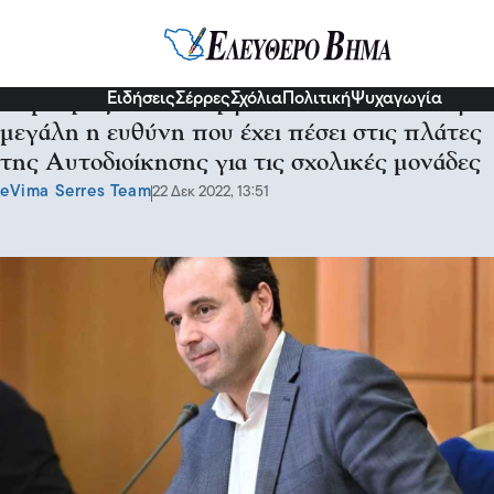
Σχόλια και...άλλα
Ειδήσεις
Σέρρες
Σχόλια
Πολιτική
Ψυχαγωγία
Δημήτρης Παπαστεργίου: Είναι δυσανάλογα
μεγάλη η ευθύνη που έχει πέσει στις πλάτες
της Αυτοδιοίκησης για τις σχολικές μονάδες
eVima Serres Team
22 Δεκ 2022, 13:51