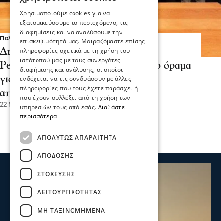
Χρησιμοποιούμε cookies για να
εξατομικεύσουμε το περιεχόμενο, τις
διαφημίσεις και να αναλύσουμε την
Πολιτική
επισκεψιμότητά μας. Μοιραζόμαστε επίσης
Δημήτρης Παπαστεργίου: Με το
πληροφορίες σχετικά με τη χρήση του
ιστότοπού μας με τους συνεργάτες
Perifereies.gov.gr γίνεται πράξη το όραμα
διαφήμισης και ανάλυσης, οι οποίοι
για μια Ελλάδα ψηφιακά
ενδέχεται να τις συνδυάσουν με άλλες
πληροφορίες που τους έχετε παράσχει ή
αποτελεσματική
που έχουν συλλέξει από τη χρήση των
22 Μαρ 2025, 11:30
υπηρεσιών τους από εσάς.
Διαβάστε
περισσότερα
ΑΠΟΛΎΤΩΣ ΑΠΑΡΑΊΤΗΤΑ
ΑΠΌΔΟΣΗΣ
ΣΤΌΧΕΥΣΗΣ
ΛΕΙΤΟΥΡΓΙΚΌΤΗΤΑΣ
ΜΗ ΤΑΞΙΝΟΜΗΜΈΝΑ