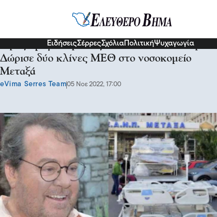
Κοινωνία
Ειδήσεις
Σέρρες
Σχόλια
Πολιτική
Ψυχαγωγία
Πράξη μεγαλοψυχίας από τον Γιάννη Πάριο:
Δώρισε δύο κλίνες ΜΕΘ στο νοσοκομείο
Μεταξά
eVima Serres Team
05 Νοε 2022, 17:00