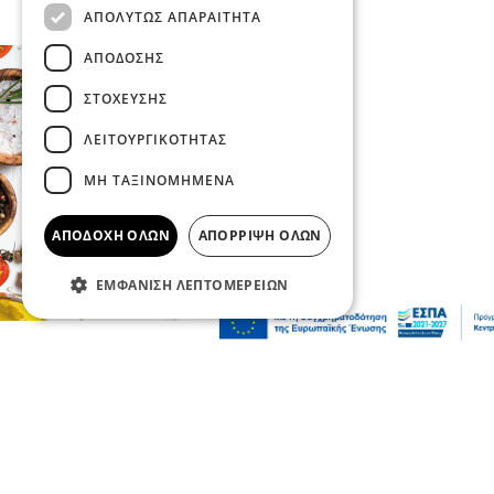
ΑΠΟΛΎΤΩΣ ΑΠΑΡΑΊΤΗΤΑ
ΑΠΌΔΟΣΗΣ
ΣΤΌΧΕΥΣΗΣ
ΛΕΙΤΟΥΡΓΙΚΌΤΗΤΑΣ
ΜΗ ΤΑΞΙΝΟΜΗΜΈΝΑ
ΑΠΟΔΟΧΉ ΌΛΩΝ
ΑΠΌΡΡΙΨΗ ΌΛΩΝ
ΕΜΦΆΝΙΣΗ ΛΕΠΤΟΜΕΡΕΙΏΝ
Επικαιρότητα
«Κάτι απέσπασε την προσοχή του
οδηγού»: Πραγματογνώμονας επιχειρεί να
ρίξει φως στα αίτια του δυστυχήματος
στις Σέρρες