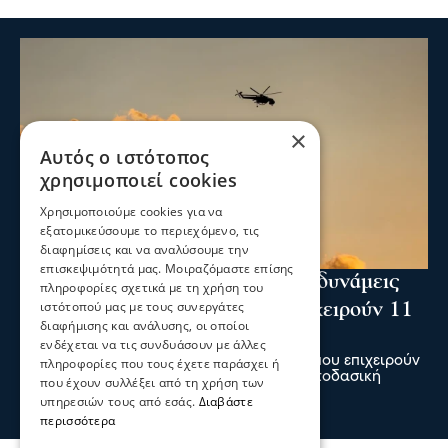
×
Αυτός ο ιστότοπος
χρησιμοποιεί cookies
Χρησιμοποιούμε cookies για να
εξατομικεύσουμε το περιεχόμενο, τις
διαφημίσεις και να αναλύσουμε την
επισκεψιμότητά μας. Μοιραζόμαστε επίσης
Ενισχύθηκαν οι πυροσβεστικές δυνάμεις
πληροφορίες σχετικά με τη χρήση του
ιστότοπού μας με τους συνεργάτες
στη φωτιά στην Κορινθία - Επιχειρούν 11
διαφήμισης και ανάλυσης, οι οποίοι
εναέρια μέσα
ενδέχεται να τις συνδυάσουν με άλλες
Ενισχύθηκαν οι πυροσβεστικές δυνάμεις που επιχειρούν
πληροφορίες που τους έχετε παράσχει ή
στην πυρκαγιά που έχει ξεσπάσει σε αγροτοδασική
που έχουν συλλέξει από τη χρήση των
έκταση, στην περιοχή Στεφάνι Κορίνθου.
υπηρεσιών τους από εσάς.
Διαβάστε
07 Αυγ 2026, 20:24
περισσότερα