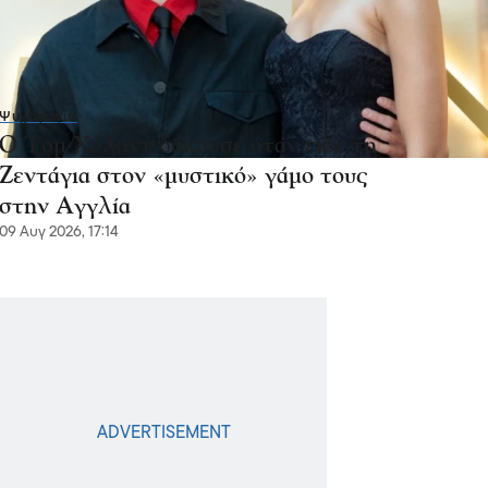
Ψυχαγωγία
Ο Τομ Χόλαντ δάκρυσε όταν είδε τη
Ζεντάγια στον «μυστικό» γάμο τους
στην Αγγλία
09 Αυγ 2026, 17:14