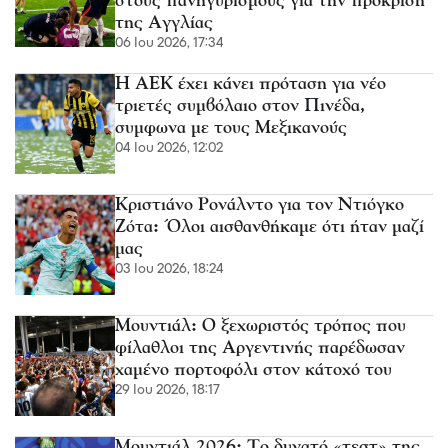
στους πανηγυρισμούς για την πρόκριση
της Αγγλίας
06 Ιου 2026, 17:34
Η ΑΕΚ έχει κάνει πρόταση για νέο
τριετές συμβόλαιο στον Πινέδα,
συμφωνα με τους Μεξικανούς
04 Ιου 2026, 12:02
Κριστιάνο Ρονάλντο για τον Ντιόγκο
Ζότα: Όλοι αισθανθήκαμε ότι ήταν μαζί
μας
03 Ιου 2026, 18:24
Μουντιάλ: Ο ξεχωριστός τρόπος που
φίλαθλοι της Αργεντινής παρέδωσαν
χαμένο πορτοφόλι στον κάτοχό του
29 Ιου 2026, 18:17
Μουντιάλ 2026: Το δυνατό «τεστ» της