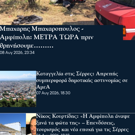
Μπαχαρης Μπαχαροπουλος -
Αμφίπολη: ΜΕΤΡΑ ΤΩΡΑ πριν
θρηνήσουμε………
08 Αυγ 2026, 23:34
Καταγγελία στις Σέρρες: Απρεπής
συμπεριφορά δημοτικής αστυνομίας σε
ΑμεΑ
07 Αυγ 2026, 18:30
Νίκος Κουρτίδης: «Η Αμφίπολη άναψε
ξανά τα φώτα της» – Επενδύσεις,
τουρισμός και νέα εποχή για τις Σέρρες