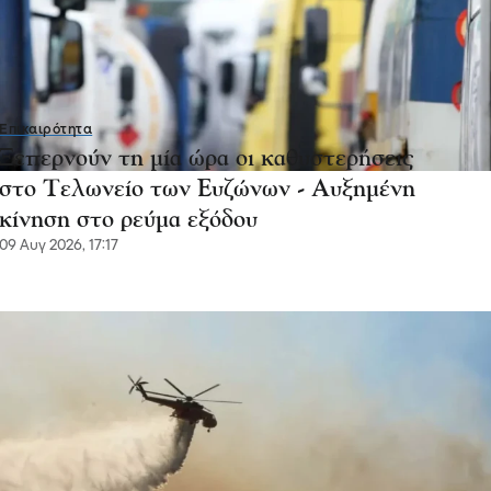
Επικαιρότητα
Ξεπερνούν τη μία ώρα οι καθυστερήσεις
στο Τελωνείο των Ευζώνων - Αυξημένη
κίνηση στο ρεύμα εξόδου
09 Αυγ 2026, 17:17