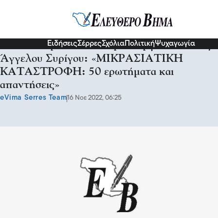
Σχόλια και...άλλα
Ειδήσεις
Σέρρες
Σχόλια
Πολιτική
Ψυχαγωγία
Με την παρουσία του Υφυπουργού Παιδείας
Άγγελου Συρίγου: «ΜΙΚΡΑΣΙΑΤΙΚΗ
ΚΑΤΑΣΤΡΟΦΗ: 50 ερωτήματα και
απαντήσεις»
eVima Serres Team
16 Νοε 2022, 06:25