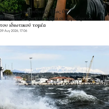
Δεκαπενταύγουστος: Πως θα
πληρωθούν για την αργία οι εργαζόμενοι
του ιδιωτικού τομέα
09 Αυγ 2026, 17:06