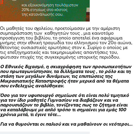
Οι μαθητές του σχολείου, προετοίμασαν με την αμέριστη
συμπαράσταση των καθηγητών τους , μια καινοτόμο
προσέγγιση του βιβλίου, το οποίο αποτελεί ένα αφιέρωμα
μνήμης στην εθνική τραγωδία του ελληνισμού τον
20ο αιώνα
,
θέτοντας ουσιαστικές ερωτήσεις στον κ. Συρίγο ο οποίος με
τις επεξηγηματικές και τεκμηριωμένες απαντήσεις του,
φώτισαν πτυχές της συγκεκριμένης ιστορικής περιόδου.
Ο Εθνικός διχασμό, η σκιαγράφηση των προσωπικοτήτων
που πρωταγωνίστησαν, τα διλλήματα τους , το ρόλο και τη
στάση των μεγάλων δυνάμεων, τις επιπτώσεις της
Μικρασιατικής Καταστροφής ήταν μερικά από τα θέματα
που ενδελεχώς αναλύθηκαν.
Όσο για τον υφυπουργό σημείωσε ότι είναι πολύ τιμητικό
για τον ίδιο μαθητές Γυμνασίου να διαβάζουν και να
παρουσιάζουν το βιβλίο, τονίζοντας πως το ζήτημα είναι
να καταλάβουμε με απλό τρόπο τι σημαίνει για εμάς 100
χρόνια μετά, τι έγινε τότε…
Για να θυμούνται οι παλιού και να μαθαίνουν οι νεότεροι…