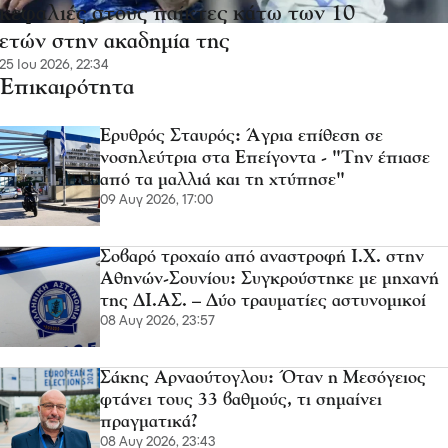
κεφαλιές στους παίκτες κάτω των 10
ετών στην ακαδημία της
25 Ιου 2026, 22:34
Επικαιρότητα
Ερυθρός Σταυρός: Άγρια επίθεση σε
νοσηλεύτρια στα Επείγοντα - "Την έπιασε
από τα μαλλιά και τη χτύπησε"
09 Αυγ 2026, 17:00
Σοβαρό τροχαίο από αναστροφή Ι.Χ. στην
Αθηνών-Σουνίου: Συγκρούστηκε με μηχανή
της ΔΙ.ΑΣ. – Δύο τραυματίες αστυνομικοί
08 Αυγ 2026, 23:57
Σάκης Αρναούτογλου: Όταν η Μεσόγειος
φτάνει τους 33 βαθμούς, τι σημαίνει
πραγματικά?
08 Αυγ 2026, 23:43