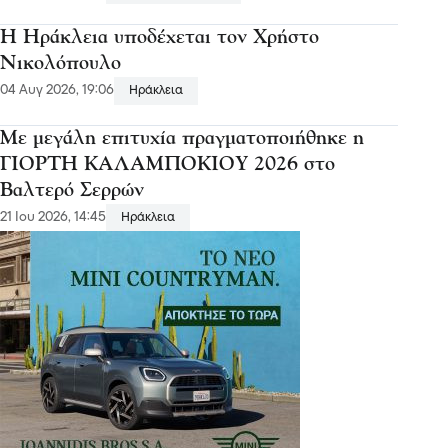
Η Ηράκλεια υποδέχεται τον Χρήστο
Νικολόπουλο
04 Αυγ 2026, 19:06
Ηράκλεια
Με μεγάλη επιτυχία πραγματοποιήθηκε η
ΓΙΟΡΤΗ ΚΑΛΑΜΠΟΚΙΟΥ 2026 στο
Βαλτερό Σερρών
21 Ιου 2026, 14:45
Ηράκλεια
Υποδοχή και ενταφιασμός των οστών των
ηρώων Χρήστου και Ελένης Μαρούδη στα
Άνω Πορόια
07 Αυγ 2026, 18:50
Σιντική
Σιντική: Εκδήλωση για την υποδοχή των
οστών Χρήστου & Ελένης Μαυρουδή
03 Αυγ 2026, 18:54
Σιντική