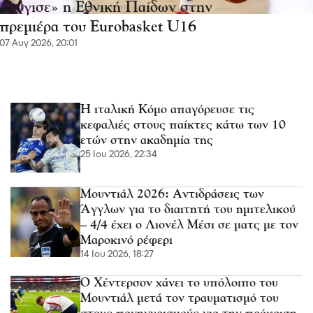
«λύγισε» η Εθνική Παίδων στην
πρεμιέρα του Eurobasket U16
07 Αυγ 2026, 20:01
Η ιταλική Κόμο απαγόρευσε τις
κεφαλιές στους παίκτες κάτω των 10
ετών στην ακαδημία της
25 Ιου 2026, 22:34
Μουντιάλ 2026: Αντιδράσεις των
Άγγλων για το διαιτητή του ημιτελικού
– 4/4 έχει ο Λιονέλ Μέσι σε ματς με τον
Μαροκινό ρέφερι
14 Ιου 2026, 18:27
Ο Χέντερσον χάνει το υπόλοιπο του
Μουντιάλ μετά τον τραυματισμό του