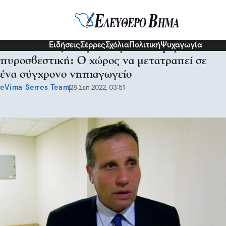
Σερραικά Νέα
Ειδήσεις
Σέρρες
Σχόλια
Πολιτική
Ψυχαγωγία
Ο Πασχάλης Στεφάνου για το σημερινή
πυροσβεστική: Ο χώρος να μετατραπεί σε
ένα σύγχρονο νηπιαγωγείο
eVima Serres Team
28 Σεπ 2022, 03:51