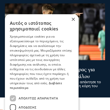
×
Αυτός ο ιστότοπος
χρησιμοποιεί cookies
Χρησιμοποιούμε cookies για να
εξατομικεύσουμε το περιεχόμενο, τις
διαφημίσεις και να αναλύσουμε την
επισκεψιμότητά μας. Μοιραζόμαστε επίσης
πληροφορίες σχετικά με τη χρήση του
ιστότοπού μας με τους συνεργάτες
Ψυχαγωγία
Αθλητικά
διαφήμισης και ανάλυσης, οι οποίοι
Κωνσταντέλιας: ΠΑΟΚ - Πατέρας για
ενδέχεται να τις συνδυάσουν με άλλες
πληροφορίες που τους έχετε παράσχει ή
δεύτερη φορά ο άσος του Δικεφάλου
που έχουν συλλέξει από τη χρήση των
Ο άσος του ΠΑΟΚ Γιάννης Κωνσταντέλιας απέκτησε το
υπηρεσιών τους από εσάς.
Διαβάστε
δεύτερο παιδί του, αφού ήρθε στον κόσμο η κόρη του
περισσότερα
09 Αυγ 2026, 00:00
ΑΠΟΛΎΤΩΣ ΑΠΑΡΑΊΤΗΤΑ
ΑΠΌΔΟΣΗΣ