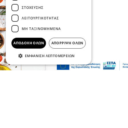
ΣΤΌΧΕΥΣΗΣ
ΛΕΙΤΟΥΡΓΙΚΌΤΗΤΑΣ
ΜΗ ΤΑΞΙΝΟΜΗΜΈΝΑ
ΑΠΟΔΟΧΉ ΌΛΩΝ
ΑΠΌΡΡΙΨΗ ΌΛΩΝ
ΕΜΦΆΝΙΣΗ ΛΕΠΤΟΜΕΡΕΙΏΝ
Επικαιρότητα
Κοινωνία
Σοβαρό τροχαίο από αναστροφή Ι.Χ. στην
Αθηνών-Σουνίου: Συγκρούστηκε με
μηχανή της ΔΙ.ΑΣ. – Δύο τραυματίες
αστυνομικοί
08 Αυγ 2026, 23:57