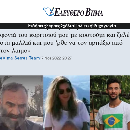
Κοινωνία
Ειδήσεις
Σέρρες
Σχόλια
Πολιτική
Ψυχαγωγία
Ξεσπά ο πατέρας της Γαρυφαλλιάς: «Είδα τον
φονιά του κοριτσιού μου με κοστούμι και ζελέ
στα μαλλιά και μου ‘ρθε να τον αpπάξω από
τον λαιμo»
eVima Serres Team
17 Νοε 2022, 20:27