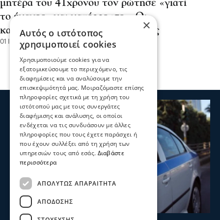
μητέρα του 41χρονου τον ρώτησε «γιατί
το έκανες» και κατέρρευσε – Οι
×
καταγγελίες και ο μοιραίος καβγάς
Αυτός ο ιστότοπος
01 Ιου 2026, 18:38
χρησιμοποιεί cookies
Χρησιμοποιούμε cookies για να
εξατομικεύσουμε το περιεχόμενο, τις
διαφημίσεις και να αναλύσουμε την
επισκεψιμότητά μας. Μοιραζόμαστε επίσης
πληροφορίες σχετικά με τη χρήση του
ιστότοπού μας με τους συνεργάτες
διαφήμισης και ανάλυσης, οι οποίοι
ενδέχεται να τις συνδυάσουν με άλλες
πληροφορίες που τους έχετε παράσχει ή
που έχουν συλλέξει από τη χρήση των
υπηρεσιών τους από εσάς.
Διαβάστε
περισσότερα
ΑΠΟΛΎΤΩΣ ΑΠΑΡΑΊΤΗΤΑ
ΑΠΌΔΟΣΗΣ
ΣΤΌΧΕΥΣΗΣ
Σερραικά Νέα