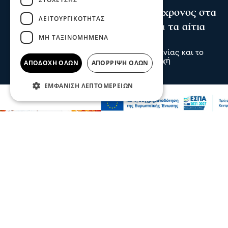
Θρίλερ στις Σέρρες: Νεκρός 66χρονος στα
ΛΕΙΤΟΥΡΓΙΚΌΤΗΤΑΣ
Ίβηρα – Έρευνα των Αρχών για τα αίτια
ΜΗ ΤΑΞΙΝΟΜΗΜΈΝΑ
του θανάτου
Ο 66χρονος ήταν μόνιμος κάτοικος Γερμανίας και το
τελευταίο διάστημα βρισκόταν στην περιοχή
ΑΠΟΔΟΧΉ ΌΛΩΝ
ΑΠΌΡΡΙΨΗ ΌΛΩΝ
09 Αυγ 2026, 22:29
ΕΜΦΆΝΙΣΗ ΛΕΠΤΟΜΕΡΕΙΏΝ