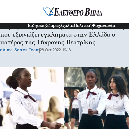
Κοινωνία
Ειδήσεις
Σέρρες
Σχόλια
Πολιτική
Ψυχαγωγία
Περήφανος για τη κόρη του: Ιατροδικαστής
που εξιχνιάζει εγκλήματα στην Ελλάδα ο
πατέρας της 16χρονης Βεατρίκης
eVima Serres Team
28 Οκτ 2022, 19:18