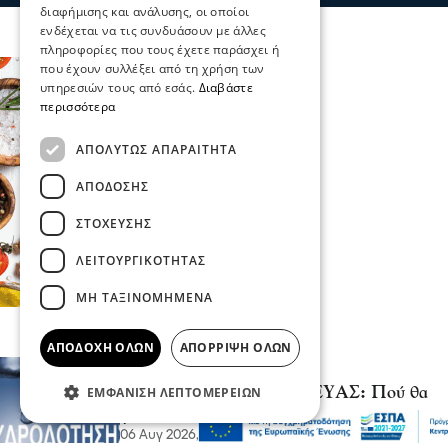
διαφήμισης και ανάλυσης, οι οποίοι
ενδέχεται να τις συνδυάσουν με άλλες
πληροφορίες που τους έχετε παράσχει ή
που έχουν συλλέξει από τη χρήση των
υπηρεσιών τους από εσάς.
Διαβάστε
περισσότερα
ΑΠΟΛΎΤΩΣ ΑΠΑΡΑΊΤΗΤΑ
ΑΠΌΔΟΣΗΣ
ΣΤΌΧΕΥΣΗΣ
ΛΕΙΤΟΥΡΓΙΚΌΤΗΤΑΣ
ΜΗ ΤΑΞΙΝΟΜΗΜΈΝΑ
ΑΠΟΔΟΧΉ ΌΛΩΝ
ΑΠΌΡΡΙΨΗ ΌΛΩΝ
Σερραικά Νέα
Έκτακτη Ανακοίνωση ΔΕΥΑΣ: Πού θα
ΕΜΦΆΝΙΣΗ ΛΕΠΤΟΜΕΡΕΙΏΝ
γίνει αύριο διακοπή
06 Αυγ 2026, 22:06