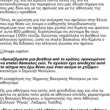
πλευρό της και θα είμαστε πάντα δίπλα της για να
ανταποδώσουμε την περηφάνια που μας έδωσε σήμερα και
που μας δίνει και με τις σχολικές και με τις αθλητικές της
επιδόσεις» πρόσθεσε.
Τέλος, σε ερώτηση για την ανέγερση του σχολείου στην Κένυα
που είχε θέσει ως όνειρο ο καθηγητής Ιατροδικαστικής
σημείωσε πως «το σχολείο έχει χτιστεί στο Κιμέντε και φοιτούν
σ’ αυτό 800 μαθητές. Ευελπιστούμε ότι σύντομα θα τους
κάνουμε 1.000» τονίζει, ζητώντας παράλληλα τη βοήθεια του
ελληνικού κράτους, ώστε να σταλεί δάσκαλος στο Κιμέντε ο
οποίος θα διδάσκει την ελληνική γλώσσα στο σχολείο.
«Χρειαζόμαστε μια βοήθεια από το κράτος, προκειμένου
να σταλεί δάσκαλος εκεί. Το σχολείο έχει αποδεχτεί αυτό
το αίτημα που έχω θέσει εγώ όταν ακόμα το χτίζαμε»
καταλήγει ο Σαμουήλ Ντούγκου.
Η ενασχόληση της 16χρονης Βεατρίκης Ντούγκου με τον
αθλητισμό
Ως μια αθλήτρια που εκτός από φιλοδοξίες έχει και όλα τα
φόντα να φτάσει πολύ ψηλά σε αθλητικό επίπεδο, χαρακτήρισε
τη Βεατρίκη Ντούγκου, ο προπονητής της στον Αθλητικό
Σύλλογο “Ρήγας”, Λάζαρος Τοσίδης.