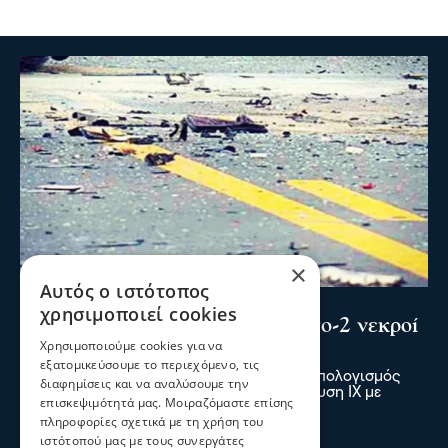
×
Αυτός ο ιστότοπος
Σερραικά Νέα
χρησιμοποιεί cookies
Σέρρες: Τραγωδία στην άσφαλτο-2 νεκροί
Χρησιμοποιούμε cookies για να
σε τροχαίο στην Παλαιοκώμη
εξατομικεύσουμε το περιεχόμενο, τις
Δύο νεκροί και ένας τραυματίας είναι ο απολογισμός
διαφημίσεις και να αναλύσουμε την
τροχαίου δυστυχήματος μετά από σύγκρουση ΙΧ με
επισκεψιμότητά μας. Μοιραζόμαστε επίσης
φορτηγό το πρωί στην Παλαιοκώμη
πληροφορίες σχετικά με τη χρήση του
πριν 2 λεπτά
ιστότοπού μας με τους συνεργάτες