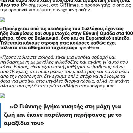
«Είναι πάρα πολύ καλή αθλήτρια και εξαιρετική μαθήτρια.
Άνω του 19»
σημειώνει στο GRTimes, ο προπονητής, ο οποίος
την προπονεί για πέμπτη συνεχόμενη σεζόν.
«Προέρχεται από τις ακαδημίες του Συλλόγου, έχοντας
ήδη διακρίσεις και συμμετοχές στην Εθνική Ομάδα στα 100
μέτρα, τόσο σε Βαλκανικό, όσο και σε Ευρωπαϊκό επίπεδο.
Τελευταία κάναμε στροφή στις κούρσες καθώς έχει
ταλέντο στα αθλήματα ταχύτητας»
προσθέτει.
«Προπονούμαστε σκληρά, είναι μια κοπέλα σοβαρή και
πειθαρχημένη με μεγάλες φιλοδοξίες και αγάπη γι’ αυτό που
κάνει. Επίσης, είναι εξαιρετική μαθήτρια με βαθμούς πάνω
από 19. Εμείς, στο πίσω μέρος του μυαλό μας και πάντα μέσα
από την προπόνηση, δεν έχουμε απλά στόχο να πιάνουμε τα
όρια για μπαίνει στις μεγάλες διοργανώσεις, αλλά να φτάνει
όλο και πιο ψηλά στα πρώτα αθλήματα»
υπογράμμισε.
Ο Γιάννης βγήκε νικητής στη μάχη για
ζωή και έκανε παρέλαση περήφανος με το
αμαξίδιο του