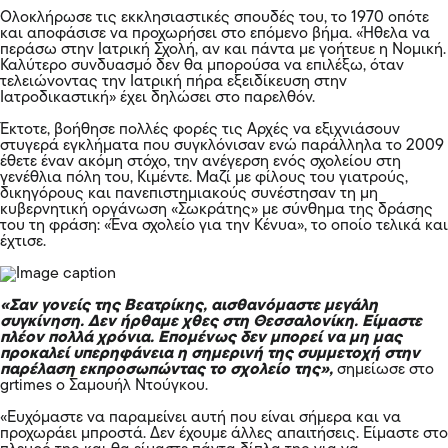
Ολοκλήρωσε τις εκκλησιαστικές σπουδές του, το 1970 οπότε
και αποφάσισε να προχωρήσει στο επόμενο βήμα. «Ήθελα να
περάσω στην Ιατρική Σχολή, αν και πάντα με γοήτευε η Νομική.
Καλύτερο συνδυασμό δεν θα μπορούσα να επιλέξω, όταν
τελειώνοντας την Ιατρική πήρα εξειδίκευση στην
Ιατροδικαστική» έχει δηλώσει στο παρελθόν.
Έκτοτε, βοήθησε πολλές φορές τις Αρχές να εξιχνιάσουν
στυγερά εγκλήματα που συγκλόνισαν ενώ παράλληλα το 2009
έθετε έναν ακόμη στόχο, την ανέγερση ενός σχολείου στη
γενέθλια πόλη του, Κιμέντε. Μαζί με φίλους του γιατρούς,
δικηγόρους και πανεπιστημιακούς συνέστησαν τη μη
κυβερνητική οργάνωση «Σωκράτης» με σύνθημα της δράσης
του τη φράση: «Ένα σχολείο για την Κένυα», το οποίο τελικά και
έχτισε.
«Σαν γονείς της Βεατρίκης, αισθανόμαστε μεγάλη
συγκίνηση. Δεν ήρθαμε χθες στη Θεσσαλονίκη. Είμαστε
πλέον πολλά χρόνια. Επομένως δεν μπορεί να μη μας
προκαλεί υπερηφάνεια η σημερινή της συμμετοχή στην
παρέλαση εκπροσωπώντας το σχολείο της»,
σημείωσε στο
grtimes o Σαμουήλ Ντούγκου.
«Ευχόμαστε να παραμείνει αυτή που είναι σήμερα και να
προχωράει μπροστά. Δεν έχουμε άλλες απαιτήσεις. Είμαστε στο