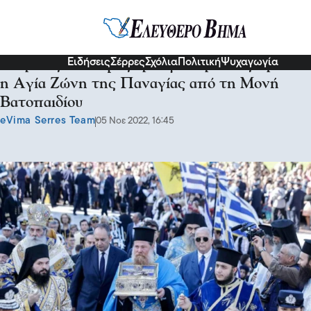
Κοινωνία
Ειδήσεις
Σέρρες
Σχόλια
Πολιτική
Ψυχαγωγία
Πειραιάς: Με τιμές αρχηγού κράτους έφτασε
η Αγία Ζώνη της Παναγίας από τη Μονή
Βατοπαιδίου
eVima Serres Team
05 Νοε 2022, 16:45