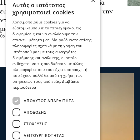
×
Πειραιάς: «Το πλοίο δεν έχει καμία
Αυτός ο ιστότοπος
ευθύνη για το συμβάν» – Οργή για την
χρησιμοποιεί cookies
ντροπιαστική ανακοίνωση από τα
Χρησιμοποιούμε cookies για να
εξατομικεύσουμε το περιεχόμενο, τις
μεγάφωνα
διαφημίσεις και να αναλύσουμε την
06 Σεπ 2023, 09:33
επισκεψιμότητά μας. Μοιραζόμαστε επίσης
πληροφορίες σχετικά με τη χρήση του
ιστότοπού μας με τους συνεργάτες
διαφήμισης και ανάλυσης, οι οποίοι
ενδέχεται να τις συνδυάσουν με άλλες
πληροφορίες που τους έχετε παράσχει ή
που έχουν συλλέξει από τη χρήση των
υπηρεσιών τους από εσάς.
Διαβάστε
περισσότερα
ΑΠΟΛΎΤΩΣ ΑΠΑΡΑΊΤΗΤΑ
ΑΠΌΔΟΣΗΣ
ΣΤΌΧΕΥΣΗΣ
ΛΕΙΤΟΥΡΓΙΚΌΤΗΤΑΣ