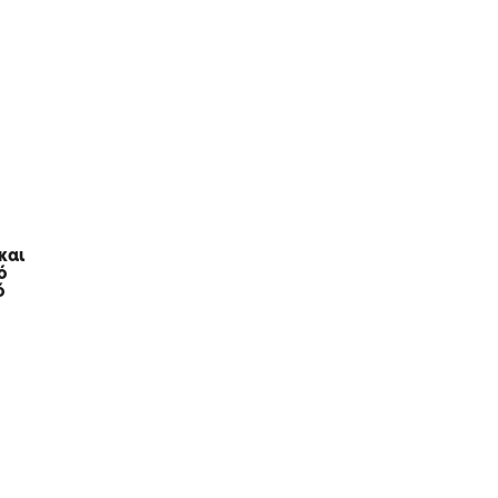
και
ό
ό