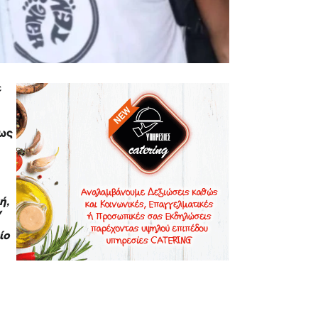
ε
πως
ή,
ν
ίο