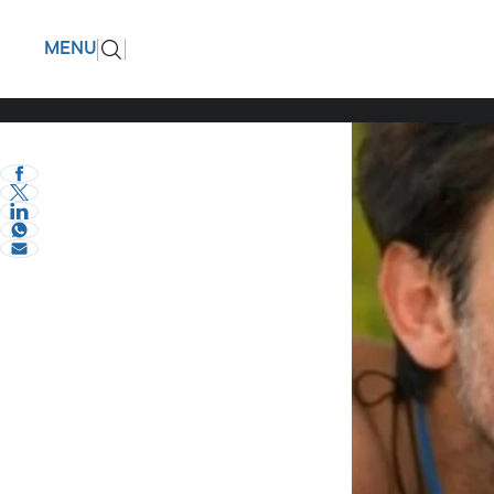
Βαρύ πέν
ΠΙΣΩ
MENU
στήριγμά
eVima Serres Team
2
Διάφορα