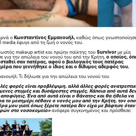
ερνά ο
Κωνσταντίνος Εμμανουήλ,
καθώς όπως γνωστοποίησ
l media έφυγε από τη ζωή ο νονός του.
νωστός makeup artist και πρώην παίκτης του
Survivor
με μία
σε για την απώλεια του νονού του από την Κρήτη,
ο οποίος, ό
 σταθεί σαν πατέρας, αφού ο βιολογικός τους πατέρας
μέρα που γεννήθηκε ο ίδιος και ο δίδυμος αδερφός του.
ανουήλ: Τι δήλωσε για την απώλεια του νονού του
λές φορές είναι προβλέψιμη, αλλά άλλες φορές ανατρεπτικ
ενες στιγμές και δυσάρεστες στιγμές. Κάποια από αυτά δε
 αποφύγεις. Ένα από αυτά είναι ο θάνατος και θα ήθελα να
ρα το μεσημέρι πέθανε ο νονός μου από την Κρήτη, τον οπο
έρα μου γιατί όπως ξέρετε πατέρα δεν είχα με βάφτισε όταν
ερών στο νοσοκομείο»
ανέφερε συγκινημένος και πρόσθεσε: