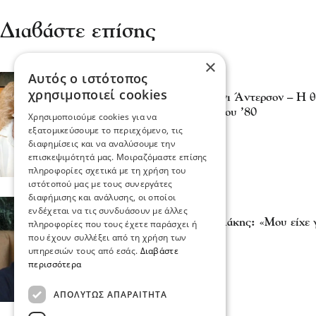
Διαβάστε επίσης
×
Αυτός ο ιστότοπος
Κόσμος
χρησιμοποιεί cookies
Πέθανε η ηθοποιός Λόνι Άντερσον – Η θ
σημάδεψε τη δεκαετία του ’80
Χρησιμοποιούμε cookies για να
04 Αυγ 2025, 21:59
εξατομικεύσουμε το περιεχόμενο, τις
διαφημίσεις και να αναλύσουμε την
επισκεψιμότητά μας. Μοιραζόμαστε επίσης
πληροφορίες σχετικά με τη χρήση του
ιστότοπού μας με τους συνεργάτες
διαφήμισης και ανάλυσης, οι οποίοι
Διάφορα
ενδέχεται να τις συνδυάσουν με άλλες
Κωνσταντίνος Μαρκουλάκης: «Μου είχε γ
πληροφορίες που τους έχετε παράσχει ή
Maestro»
που έχουν συλλέξει από τη χρήση των
υπηρεσιών τους από εσάς.
Διαβάστε
02 Ιου 2023, 14:14
περισσότερα
ΑΠΟΛΎΤΩΣ ΑΠΑΡΑΊΤΗΤΑ