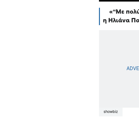
“Με πολύ
η Ηλιάνα Πα
showbiz