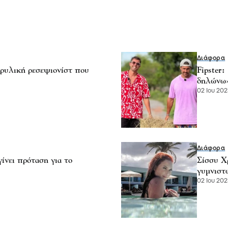
Διάφορα
ρυλική ρεσεψιονίστ που
Fipster
δηλώνω
02 Ιου 202
Διάφορα
ίνει πρόταση για το
Σίσσυ Χ
γυμνιστ
02 Ιου 202