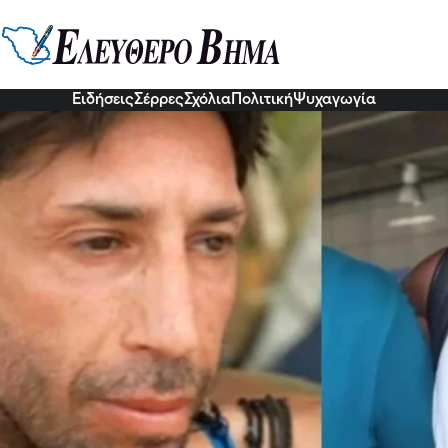
θος για τον Κωνσταντίνο Εμμανο
 του με δάκρυα στα μάτια “Σ’αγα
3 Οκτ 2022, 07:16
Ειδήσεις
Σέρρες
Σχόλια
Πολιτική
Ψυχαγωγία