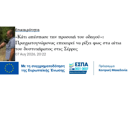
Επικαιρότητα
«Κάτι απέσπασε την προσοχή του οδηγού»:
Πραγματογνώμονας επιχειρεί να ρίξει φως στα αίτια
του δυστυχήματος στις Σέρρες
07 Αυγ 2026, 20:22
Μόδα
10 συμβουλές για να διατηρείτε τα ρούχα σας σαν
καινούργια
07 Αυγ 2026, 20:17
Ψυχαγωγία
Αθλητικά
Ισπανία – Ελλάδα 96-86: Στην παράταση «λύγισε» η
Εθνική Παίδων στην πρεμιέρα του Eurobasket U16