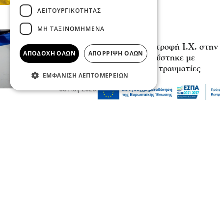
ΛΕΙΤΟΥΡΓΙΚΌΤΗΤΑΣ
ΜΗ ΤΑΞΙΝΟΜΗΜΈΝΑ
Επικαιρότητα
Κοινωνία
Σοβαρό τροχαίο από αναστροφή Ι.Χ. στην
ΑΠΟΔΟΧΉ ΌΛΩΝ
ΑΠΌΡΡΙΨΗ ΌΛΩΝ
Αθηνών-Σουνίου: Συγκρούστηκε με
μηχανή της ΔΙ.ΑΣ. – Δύο τραυματίες
ΕΜΦΆΝΙΣΗ ΛΕΠΤΟΜΕΡΕΙΏΝ
αστυνομικοί
08 Αυγ 2026, 23:57
Ψυχαγωγία
Ζώα
Παγκόσμια Ημέρα Γάτας: Τι θα μας
έλεγε, εάν μπορούσε να μιλήσει;
08 Αυγ 2026, 23:50
Επικαιρότητα
Κοινωνία
Σάκης Αρναούτογλου: Όταν η Μεσόγειος
φτάνει τους 33 βαθμούς, τι σημαίνει
πραγματικά?