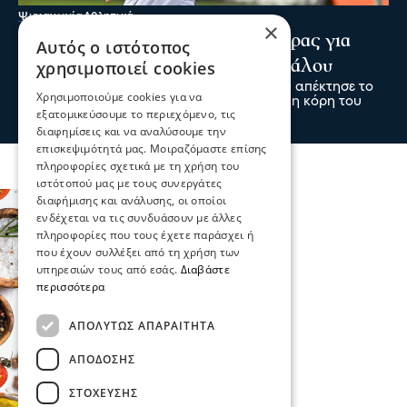
Ψυχαγωγία
Αθλητικά
×
Κωνσταντέλιας: ΠΑΟΚ - Πατέρας για
Αυτός ο ιστότοπος
δεύτερη φορά ο άσος του Δικεφάλου
χρησιμοποιεί cookies
Ο άσος του ΠΑΟΚ Γιάννης Κωνσταντέλιας απέκτησε το
Χρησιμοποιούμε cookies για να
δεύτερο παιδί του, αφού ήρθε στον κόσμο η κόρη του
εξατομικεύσουμε το περιεχόμενο, τις
09 Αυγ 2026, 00:00
διαφημίσεις και να αναλύσουμε την
επισκεψιμότητά μας. Μοιραζόμαστε επίσης
πληροφορίες σχετικά με τη χρήση του
ιστότοπού μας με τους συνεργάτες
διαφήμισης και ανάλυσης, οι οποίοι
ενδέχεται να τις συνδυάσουν με άλλες
πληροφορίες που τους έχετε παράσχει ή
που έχουν συλλέξει από τη χρήση των
υπηρεσιών τους από εσάς.
Διαβάστε
περισσότερα
ΑΠΟΛΎΤΩΣ ΑΠΑΡΑΊΤΗΤΑ
ΑΠΌΔΟΣΗΣ
ΣΤΌΧΕΥΣΗΣ