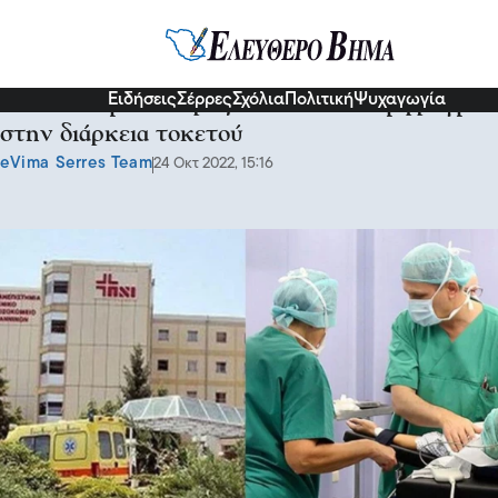
Κοινωνία
Ειδήσεις
Σέρρες
Σχόλια
Πολιτική
Ψυχαγωγία
Πέθανε ο μαιευτήρας που υπέστη έμφραγμα
στην διάρκεια τοκετού
eVima Serres Team
24 Οκτ 2022, 15:16