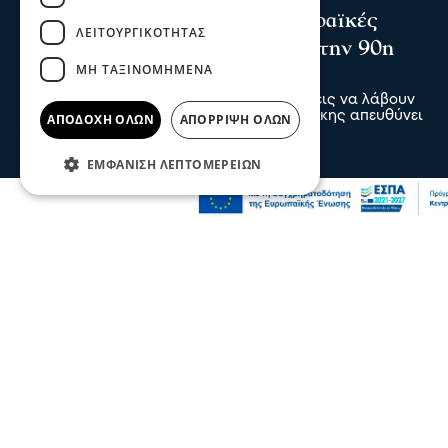
Το Επιμελητήριο καλεί τις Σερραϊκές
ΛΕΙΤΟΥΡΓΙΚΌΤΗΤΑΣ
επιχειρήσεις να λάβουν μέρος στην 90η
ΜΗ ΤΑΞΙΝΟΜΗΜΈΝΑ
Δ.Ε.Θ.
Πρόσκληση προς τις Σερραϊκές επιχειρήσεις να λάβουν
μέρος στην 90η Διεθνή Έκθεση Θεσσαλονίκης απευθύνει
ΑΠΟΔΟΧΉ ΌΛΩΝ
ΑΠΌΡΡΙΨΗ ΌΛΩΝ
το Επιμελητήριο Σερρών
05 Αυγ 2026, 20:28
ΕΜΦΆΝΙΣΗ ΛΕΠΤΟΜΕΡΕΙΏΝ