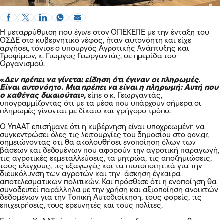
Η μεταρρύθμιση που έγινε στον ΟΠΕΚΕΠΕ με την ένταξη του
ΟΣΔΕ στο κυβερνητικό νέφος, ήταν αυτονόητη και είχε
αργήσει, τόνισε ο υπουργός Αγροτικής Ανάπτυξης και
Τροφίμων, κ. Γιώργος Γεωργαντάς, σε ημερίδα του
Οργανισμού.
«
Δεν πρέπει να γίνεται είδηση ότι έγιναν οι πληρωμές.
Είναι αυτονόητο. Μια πρέπει να είναι η πληρωμή: Αυτή που
ο καθένας δικαιούται»,
είπε ο κ. Γεωργαντάς,
υπογραμμίζοντας ότι με τα μέσα που υπάρχουν σήμερα οι
πληρωμές γίνονται με δίκαιο και γρήγορο τρόπο.
Ο ΥπΑΑΤ επισήμανε ότι η κυβέρνηση είναι υποχρεωμένη να
συγκεντρώσει όλες τις λειτουργίες του δημοσίου στο gov.gr,
σημειώνοντας ότι θα ακολουθήσει ενοποίηση όλων των
βάσεων και δεδομένων που αφορούν την αγροτική παραγωγή,
τις αγροτικές εκμεταλλεύσεις, τα μητρώα, τις αποζημιώσεις,
τους ελέγχους, τις εξαγωγές και τα πιστοποιητικά για την
διευκόλυνση των αγροτών και την άσκηση έγκαιρα
αποτελεσματικών πολιτικών. Και πρόσθεσε ότι η ενοποίηση θα
συνοδευτεί παράλληλα με την χρήση και αξιοποίηση ανοικτών
δεδομένων για την Τοπική Αυτοδιοίκηση, τους φορείς, τις
επιχειρήσεις, τους ερευνητές και τους πολίτες.