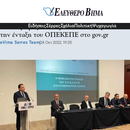
Σερραικά Νέα
Ειδήσεις
Σέρρες
Σχόλια
Πολιτική
Ψυχαγωγία
Οι πληρωμές ταχύτερα και δικαιότερα: Με
την ένταξη του ΟΠΕΚΕΠΕ στο gov.gr
eVima Serres Team
24 Οκτ 2022, 19:25