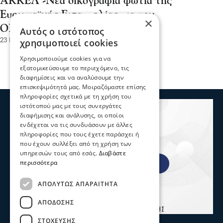
ΑΚΚΕΛ -Νέα δικογραφία φωτιά της
Ευρωπαϊκής Εισαγγελίας για τον
×
ΟΠΕΚΕΠΕ
Αυτός ο ιστότοπος
23 Ιου 2026, 23:03
χρησιμοποιεί cookies
Χρησιμοποιούμε cookies για να
εξατομικεύσουμε το περιεχόμενο, τις
διαφημίσεις και να αναλύσουμε την
επισκεψιμότητά μας. Μοιραζόμαστε επίσης
πληροφορίες σχετικά με τη χρήση του
ιστότοπού μας με τους συνεργάτες
διαφήμισης και ανάλυσης, οι οποίοι
ενδέχεται να τις συνδυάσουν με άλλες
πληροφορίες που τους έχετε παράσχει ή
που έχουν συλλέξει από τη χρήση των
υπηρεσιών τους από εσάς.
Διαβάστε
περισσότερα
ΑΠΟΛΎΤΩΣ ΑΠΑΡΑΊΤΗΤΑ
ΑΠΌΔΟΣΗΣ
ΣΤΌΧΕΥΣΗΣ
Σερραικά Νέα