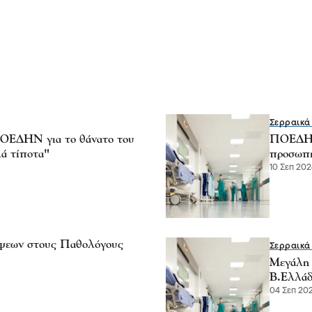
Σερραικά
ΠΟΕΔΗΝ για το θάνατο του
ΠΟΕΔΗΝ:
ά τίποτα"
προσωπ
10 Σεπ 202
ίψεων στους Παθολόγους
Σερραικά
Μεγάλη 
Β.Ελλάδ
04 Σεπ 202