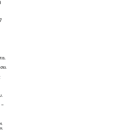
η
7
τα.
σει
ς
υ.
 –
ύ
οι
οι