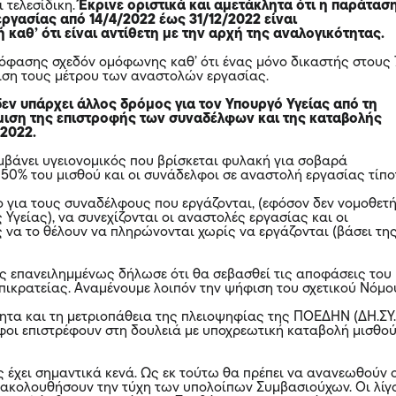
ι τελεσίδικη.
Έκρινε οριστικά και αμετάκλητα ότι η παράτασ
ργασίας από 14/4/2022 έως 31/12/2022 είναι
 καθ’ ότι είναι αντίθετη με την αρχή της αναλογικότητας.
πόφασης σχεδόν ομόφωνης καθ’ ότι ένας μόνο δικαστής στους 
ιση τους μέτρου των αναστολών εργασίας.
δεν υπάρχει άλλος δρόμος για τον Υπουργό Υγείας από τη
ιση της επιστροφής των συναδέλφων και της καταβολής
/2022.
αμβάνει υγειονομικός που βρίσκεται φυλακή για σοβαρά
50% του μισθού και οι συνάδελφοι σε αναστολή εργασίας τίπο
κο για τους συναδέλφους που εργάζονται, (εφόσον δεν νομοθετή
Υγείας), να συνεχίζονται οι αναστολές εργασίας και οι
 να το θέλουν να πληρώνονται χωρίς να εργάζονται (βάσει τη
ς επανειλημμένως δήλωσε ότι θα σεβασθεί τις αποφάσεις του
πικρατείας. Αναμένουμε λοιπόν την ψήφιση του σχετικού Νόμο
ητα και τη μετριοπάθεια της πλειοψηφίας της ΠΟΕΔΗΝ (ΔΗ.ΣΥ.
φοι επιστρέφουν στη δουλειά με υποχρεωτική καταβολή μισθο
ς έχει σημαντικά κενά. Ως εκ τούτω θα πρέπει να ανανεωθούν 
 ακολουθήσουν την τύχη των υπολοίπων Συμβασιούχων. Οι λίγ