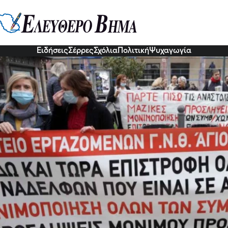
με την ΠΟΕΔΗΝ: Δικαίωση η απ
βολίαστων
7 Νοε 2022, 13:42
Ειδήσεις
Σέρρες
Σχόλια
Πολιτική
Ψυχαγωγία