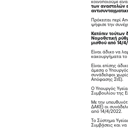
κοινοποιούμε είνα
των αναστολών ε
αντισυνταγματική
Πρόκειται περί Α
ψήφισε την συνέχ
Κατόπιν τούτων 
Νομοθετική ρύθμ
μισθού από 14/4
Είναι άδικο να λ
κακουργήματα το 
Είναι επίσης άδι
άμεσα ο Υπουργός 
συνάδελφοι χωρίς
Απόφασης ΣτΕ).
Ο Υπουργός Υγεία
Συμβουλίου της Ε
Με την υπευθυνότ
ΔΑΚΕ) οι συνάδελ
από 14/4/2022.
Το Σύστημα Υγεία
Συμβάσεις και να