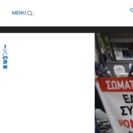
Σύμφωνα 
ΠΙΣΩ
MENU
των ανεμ
eVima Serres Team
2
Σερραικά Νέα