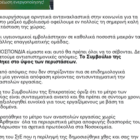
μιουργήσουμε αρνητικά αντανακλαστικά στην κοινωνία για τα
 στο μαζικό εμβολιασμό οφείλουμε εν πολλοίς τη σημερινή καλή
ατάσταση της χώρας.
ι υγειονομικοί εμβολιάστηκαν σε καθολικά ποσοστά μακράν τ
άλλης επαγγελματικής ομάδας.
ΠΟΝΔΙΑ είμαστε και αυτό θα πρέπει όλοι να το σέβονται. Δε
ετούμε αντιεπιστημονικές απόψεις.
Το Συμβούλιο της
θηκε στο ύψος των περιστάσεων.
από απόψεις που δεν στηρίζονταν πια σε επιδημιολογικά
ε μία γενναία απόφαση κρίνοντας αντισυνταγματική την
αστολών εργασίας.
του Συμβουλίου της Επικρατείας όριζε ότι το μέτρο των
ας είναι συνταγματικά ανεκτό και θα πρέπει σε σύντομο χρον
αξιολογηθεί ευνοϊκά για τους εργαζόμενους με βάση τα
εδομένα.
αρατάθηκε το μέτρο των αναστολών εργασίας χωρίς
 Άρθηκαν όλα τα περιοριστικά μέτρα αποφυγής διασποράς το
λάρωσαν τα σχετικά πρωτόκολλα στα Νοσοκομεία.
η του ΣτΕ που η περίληψή της δημοσιεύθηκε χθες και σας την