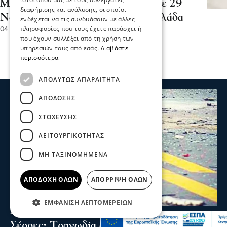
Μεγάλη Έρευνα της ΠΟΕΔΗΝ σε 29
διαφήμισης και ανάλυσης, οι οποίοι
Νοσοκομεία και 14 Κ.Υ στη Β.Ελλάδα
ενδέχεται να τις συνδυάσουν με άλλες
πληροφορίες που τους έχετε παράσχει ή
04 Σεπ 2024, 07:15
που έχουν συλλέξει από τη χρήση των
υπηρεσιών τους από εσάς.
Διαβάστε
περισσότερα
ΑΠΟΛΎΤΩΣ ΑΠΑΡΑΊΤΗΤΑ
ΑΠΌΔΟΣΗΣ
ΣΤΌΧΕΥΣΗΣ
ΛΕΙΤΟΥΡΓΙΚΌΤΗΤΑΣ
ΜΗ ΤΑΞΙΝΟΜΗΜΈΝΑ
ΑΠΟΔΟΧΉ ΌΛΩΝ
ΑΠΌΡΡΙΨΗ ΌΛΩΝ
ΕΜΦΆΝΙΣΗ ΛΕΠΤΟΜΕΡΕΙΏΝ
Σερραικά Νέα
Σέρρες: Τραγωδία στην άσφαλτο-2 νεκροί