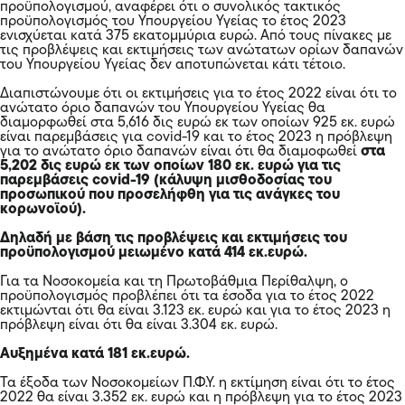
προϋπολογισμού, αναφέρει ότι ο συνολικός τακτικός
προϋπολογισμός του Υπουργείου Υγείας το έτος 2023
ενισχύεται κατά 375 εκατομμύρια ευρώ. Από τους πίνακες με
τις προβλέψεις και εκτιμήσεις των ανώτατων ορίων δαπανών
του Υπουργείου Υγείας δεν αποτυπώνεται κάτι τέτοιο.
Διαπιστώνουμε ότι οι εκτιμήσεις για το έτος 2022 είναι ότι το
ανώτατο όριο δαπανών του Υπουργείου Υγείας θα
διαμορφωθεί στα 5,616 δις ευρώ εκ των οποίων 925 εκ. ευρώ
είναι παρεμβάσεις για covid-19 και το έτος 2023 η πρόβλεψη
για το ανώτατο όριο δαπανών είναι ότι θα διαμοφωθεί
στα
5,202 δις ευρώ εκ των οποίων 180 εκ. ευρώ για τις
παρεμβάσεις covid-19 (κάλυψη μισθοδοσίας του
προσωπικού που προσελήφθη για τις ανάγκες του
κορωνοϊού).
Δηλαδή με βάση τις προβλέψεις και εκτιμήσεις του
προϋπολογισμού μειωμένο κατά 414 εκ.ευρώ.
Για τα Νοσοκομεία και τη Πρωτοβάθμια Περίθαλψη, ο
προϋπολογισμός προβλέπει ότι τα έσοδα για το έτος 2022
εκτιμώνται ότι θα είναι 3.123 εκ. ευρώ και για το έτος 2023 η
πρόβλεψη είναι ότι θα είναι 3.304 εκ. ευρώ.
Αυξημένα κατά 181 εκ.ευρώ.
Τα έξοδα των Νοσοκομείων Π.Φ.Υ. η εκτίμηση είναι ότι το έτος
2022 θα είναι 3.352 εκ. ευρώ και η πρόβλεψη για το έτος 2023