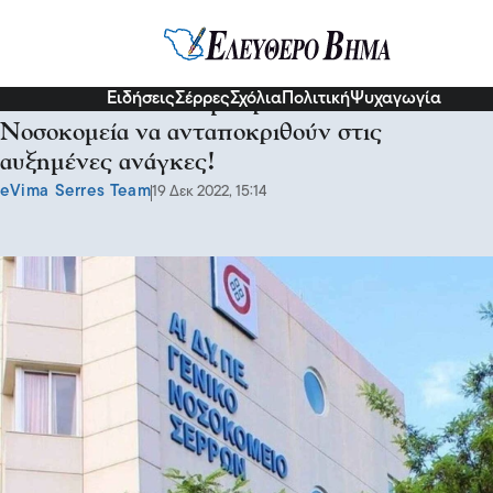
Κοινωνία
Ειδήσεις
Σέρρες
Σχόλια
Πολιτική
Ψυχαγωγία
ΠΟΕΔΗΝ: Δεν θα μπορέσουν τα
Νοσοκομεία να ανταποκριθούν στις
αυξημένες ανάγκες!
eVima Serres Team
19 Δεκ 2022, 15:14