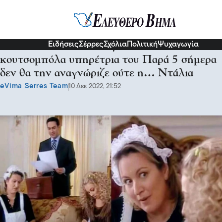
Διάφορα
Ειδήσεις
Σέρρες
Σχόλια
Πολιτική
Ψυχαγωγία
Αδυνάτισε και τα άλλαξε όλα: Την
κουτσομπόλα υπηρέτρια του Παρά 5 σήμερα
δεν θα την αναγνώριζε ούτε η… Ντάλια
eVima Serres Team
10 Δεκ 2022, 21:52