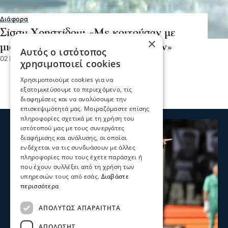
Διάφορα
Σίσσυ Χρηστίδου: «Με κοιτούσαν με
×
μισό μάτι στην παραλία γυμνιστών»
Αυτός ο ιστότοπος
02 Ιου 2023, 14:07
χρησιμοποιεί cookies
Χρησιμοποιούμε cookies για να
εξατομικεύσουμε το περιεχόμενο, τις
διαφημίσεις και να αναλύσουμε την
επισκεψιμότητά μας. Μοιραζόμαστε επίσης
πληροφορίες σχετικά με τη χρήση του
ιστότοπού μας με τους συνεργάτες
διαφήμισης και ανάλυσης, οι οποίοι
ενδέχεται να τις συνδυάσουν με άλλες
πληροφορίες που τους έχετε παράσχει ή
που έχουν συλλέξει από τη χρήση των
υπηρεσιών τους από εσάς.
Διαβάστε
περισσότερα
ΑΠΟΛΎΤΩΣ ΑΠΑΡΑΊΤΗΤΑ
ΑΠΌΔΟΣΗΣ