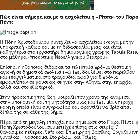
Πώς είναι σήμερα και με τι ασχολείται η «Ρίτσα» του Παρά
Πέντε
Η Πόπη Χριστοδούλου συνεχίζει να ασχολείται ενεργά με την
υποκριτική καθώς και με τη διδασκαλία, μιας και είναι
καθηγήτρια στο εργαστήρι δημιουργικής γραφής Tabula Rasa,
στο μάθημα «Υποκριτική Νεοελληνικού θεάτρου».
Επίσης, η ηθοποιός διδάσκει τα τελευταία χρόνια θεατρική
αγωγή σε δημοτικά σχολεία ενώ έχει δουλέψει στο παρελθόν
και επαγγελματικά στο τραγούδια αφού για 8 χρόνια
εμφανιζόταν σε μουσικές σκηνές στην Αθήνα, στην επαρχία
αλλά και στο εξωτερικό.
Στην προσωπική της ζωή, μοιράζει τον χρόνο της ανάμεσα
στην υποκριτική και τη μητρότητα μιας και έχει μία υπέροχη
κόρη η οποία είναι συγγραφέας και φροντίζει να βρίσκεται
δίπλα της σε κάθε της βήμα.
Πέρα από τη μεγάλη επιτυχία που σημείωσε στο Παρά Πέντε, η
Πόπη Χριστοδούλου, συμμετείχε επίσης στις σειρές: 7
θανάσιμες πεθερές, Safe sex: Επιχείρηση Βασίλης, Εργαζόμενη
γυναίκα: Η νοσοκόμα, Στο ράφι… και Τρίχες.