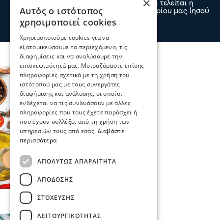
×
Με την δέουσα εκκλησιαστική λαμπρότητα τελείται η
Αυτός ο ιστότοπος
ανάμνηση της θ. Μεταμορφώσεως του Κυρίου μας Ιησού
Χριστού & στην I.M Σερρών και Νιγρίτης
χρησιμοποιεί cookies
πριν 3 λεπτά
Χρησιμοποιούμε cookies για να
εξατομικεύσουμε το περιεχόμενο, τις
διαφημίσεις και να αναλύσουμε την
επισκεψιμότητά μας. Μοιραζόμαστε επίσης
πληροφορίες σχετικά με τη χρήση του
ιστότοπού μας με τους συνεργάτες
διαφήμισης και ανάλυσης, οι οποίοι
ενδέχεται να τις συνδυάσουν με άλλες
πληροφορίες που τους έχετε παράσχει ή
που έχουν συλλέξει από τη χρήση των
υπηρεσιών τους από εσάς.
Διαβάστε
περισσότερα
ΑΠΟΛΎΤΩΣ ΑΠΑΡΑΊΤΗΤΑ
ΑΠΌΔΟΣΗΣ
ΣΤΌΧΕΥΣΗΣ
ΛΕΙΤΟΥΡΓΙΚΌΤΗΤΑΣ
Πολιτική