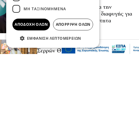
Υποβλήθηκε το αίτημα για την
ΜΗ ΤΑΞΙΝΟΜΗΜΈΝΑ
ενεργοποίηση της ρήτρας διαφυγής για
την ενεργειακή ανθεκτικότητα
ΑΠΟΔΟΧΉ ΌΛΩΝ
ΑΠΌΡΡΙΨΗ ΌΛΩΝ
πριν 7 λεπτά
ΕΜΦΆΝΙΣΗ ΛΕΠΤΟΜΕΡΕΙΏΝ
Σερραικά Νέα
Σερρών Θεολόγος: «Λάμψον και σε μας,
Δέσποτα Χριστέ, το Φως Σου το
αιώνιον!»
πριν 1 ώρα
Σερραικά Νέα
Ενισχύχεις de minimis για αγρότες των
Σερρών:για αιτήσεις παραγωγών ρυζιού,
κερασιών και μήλων
πριν 1 ώρα
Σερραικά Νέα
Δωρεά ιατρικού υλικού από το Κέντρο