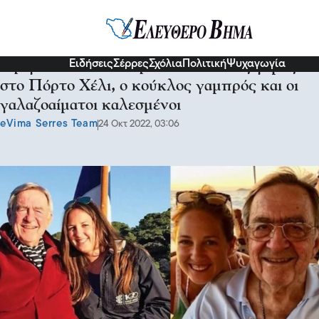
Διάφορα
Ειδήσεις
Σέρρες
Σχόλια
Πολιτική
Ψυχαγωγία
Πριγκίπισσα Θεοδώρα: Ο βασιλικός γάμος
στο Πόρτο Χέλι, ο κούκλος γαμπρός και οι
γαλαζοαίματοι καλεσμένοι
eVima Serres Team
24 Οκτ 2022, 03:06