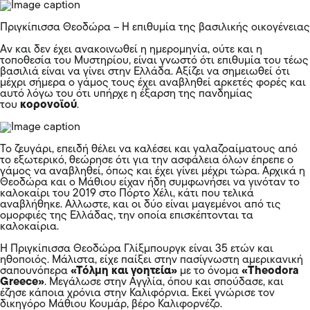
Πριγκίπισσα Θεοδώρα – Η επιθυμία της βασιλικής οικογένειας
Αν και δεν έχει ανακοινωθεί η ημερομηνία, ούτε και η
τοποθεσία του Μυστηρίου, είναι γνωστό ότι επιθυμία του τέως
βασιλιά είναι να γίνει στην Ελλάδα. Αξίζει να σηµειωθεί ότι
μέχρι σήμερα ο γάμος τους έχει αναβληθεί αρκετές φορές και
αυτό λόγω του ότι υπήρχε η έξαρση της πανδημίας
του
κορονοϊού
.
Το ζευγάρι, επειδή θέλει να καλέσει και γαλαζοαίματους από
το εξωτερικό, θεώρησε ότι για την ασφάλεια όλων έπρεπε ο
γάμος να αναβληθεί, όπως και έχει γίνει μέχρι τώρα. Αρχικά η
Θεοδώρα και ο Μάθιου είχαν ήδη συμφωνήσει να γινόταν το
καλοκαίρι του 2019 στο Πόρτο Χέλι, κάτι που τελικά
αναβλήθηκε. Αλλωστε, και οι δύο είναι μαγεμένοι από τις
ομορφιές της Ελλάδας, την οποία επισκέπτονται τα
καλοκαίρια.
Η Πριγκίπισσα Θεοδώρα Γλίξµπουργκ είναι 35 ετών και
ηθοποιός. Μάλιστα, είχε παίξει στην πασίγνωστη αµερικανική
σαπουνόπερα
«Τόλμη και γοητεία»
µε το όνομα
«Theodora
Greece»
. Μεγάλωσε στην Αγγλία, όπου και σπούδασε, και
έζησε κάποια χρόνια στην Καλιφόρνια. Εκεί γνώρισε τον
δικηγόρο Μάθιου Κουμάρ, βέρο Καλιφορνέζο.