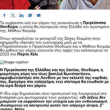
Τα ευχάριστα νεά του γάμου της ανακοίνωσε η
Πριγκίπισσα
Θεοδώρα
, η οποία θα παντρευτεί στην Ελλάδα τον αγαπημένο
της, Μάθιου Κουμάρ.
Όπως αποκαλύπτει το ρεπορτάζ της Σάσας Σταμάτη στην
εφημερίδα «Secret» που κυκλοφορεί μαζί με τα
«Παραπολιτικά» η Πριγκίπισσα Θεοδώρα και ο Μάθιου Κουμάρ
θα έρθουν εις γάμου κοινωνία στις αρχές του καλοκαιριού το
2023 στο
Πόρτο Χέλι
.
Η Πριγκίπισσα της Ελλάδας και της ∆ανίας, Θεοδώρα, η
µικρότερη κόρη του τέως βασιλιά Κωνσταντίνου,
αρραβωνιάστηκε στο Λονδίνο µε τον εκλεκτό της καρδιάς
της, δικηγόρο στο επάγγελµα, ενώ σύντομα θα ενωθούν με
τα ιερά δεσμά του γάμου.
Η ίδια είχε δηµοσιεύσει στον προσωπικό της λογαριασµό στο
Instagram µια φωτογραφία τους γράφοντας:
«Οι λέξεις δεν
µπορούν να εκφράσουν την ευτυχία και τον ενθουσιασµό.
Ανυποµονώ να παντρευτώ αυτόν τον υπέροχο άντρα. Σ’
αγαπώ, Mατ».