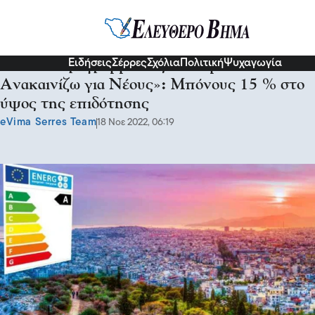
Σχόλια και...άλλα
Ειδήσεις
Σέρρες
Σχόλια
Πολιτική
Ψυχαγωγία
Από το Πρόγραμμα «Εξοικονομώ –
Ανακαινίζω για Νέους»: Μπόνους 15 % στο
ύψος της επιδότησης
eVima Serres Team
18 Νοε 2022, 06:19