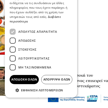
ενδέχεται να τις συνδυάσουν με άλλες
πληροφορίες που τους έχετε παράσχει ή
που έχουν συλλέξει από τη χρήση των
υπηρεσιών τους από εσάς.
Διαβάστε
περισσότερα
ΑΠΟΛΎΤΩΣ ΑΠΑΡΑΊΤΗΤΑ
ΑΠΌΔΟΣΗΣ
ΣΤΌΧΕΥΣΗΣ
ΛΕΙΤΟΥΡΓΙΚΌΤΗΤΑΣ
ΜΗ ΤΑΞΙΝΟΜΗΜΈΝΑ
Επικαιρότητα
«Κάτι απέσπασε την προσοχή του
ΑΠΟΔΟΧΉ ΌΛΩΝ
ΑΠΌΡΡΙΨΗ ΌΛΩΝ
οδηγού»: Πραγματογνώμονας επιχειρεί να
ρίξει φως στα αίτια του δυστυχήματος
ΕΜΦΆΝΙΣΗ ΛΕΠΤΟΜΕΡΕΙΏΝ
στις Σέρρες
07 Αυγ 2026, 20:22
Μόδα