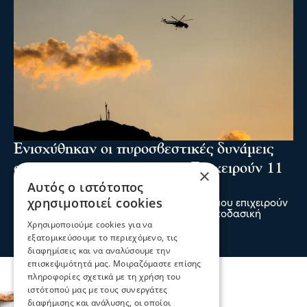
Ενισχύθηκαν οι πυροσβεστικές δυνάμεις
στη φωτιά στην Κορινθία - Επιχειρούν 11
×
Αυτός ο ιστότοπος
εναέρια μέσα
χρησιμοποιεί cookies
Ενισχύθηκαν οι πυροσβεστικές δυνάμεις που επιχειρούν
στην πυρκαγιά που έχει ξεσπάσει σε αγροτοδασική
Χρησιμοποιούμε cookies για να
έκταση, στην περιοχή Στεφάνι Κορίνθου.
εξατομικεύσουμε το περιεχόμενο, τις
07 Αυγ 2026, 20:24
διαφημίσεις και να αναλύσουμε την
επισκεψιμότητά μας. Μοιραζόμαστε επίσης
πληροφορίες σχετικά με τη χρήση του
ιστότοπού μας με τους συνεργάτες
διαφήμισης και ανάλυσης, οι οποίοι