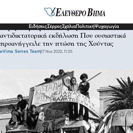
Σχόλια και...άλλα
Ειδήσεις
Σέρρες
Σχόλια
Πολιτική
Ψυχαγωγία
Σήμερα τιμούμε την κορυφαία
αντιδικτατορική εκδήλωση Που ουσιαστικά
προανήγγειλε την πτώση της Χούντας
eVima Serres Team
17 Νοε 2022, 11:35