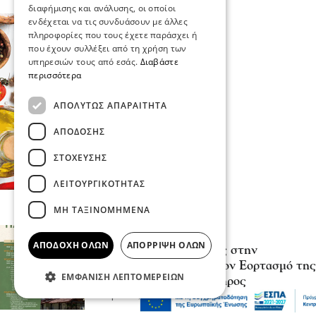
διαφήμισης και ανάλυσης, οι οποίοι
ενδέχεται να τις συνδυάσουν με άλλες
πληροφορίες που τους έχετε παράσχει ή
που έχουν συλλέξει από τη χρήση των
υπηρεσιών τους από εσάς.
Διαβάστε
περισσότερα
ΑΠΟΛΎΤΩΣ ΑΠΑΡΑΊΤΗΤΑ
ΑΠΌΔΟΣΗΣ
ΣΤΌΧΕΥΣΗΣ
ΛΕΙΤΟΥΡΓΙΚΌΤΗΤΑΣ
ΜΗ ΤΑΞΙΝΟΜΗΜΈΝΑ
Σερραικά Νέα
ΑΠΟΔΟΧΉ ΌΛΩΝ
ΑΠΌΡΡΙΨΗ ΌΛΩΝ
Πανηγυρικές Εκδηλώσεις στην
κοινότητα Προβατά για τον Εορτασμό της
ΕΜΦΆΝΙΣΗ ΛΕΠΤΟΜΕΡΕΙΏΝ
Μεταμόρφωσης του Σωτήρος
05 Αυγ 2026, 20:23