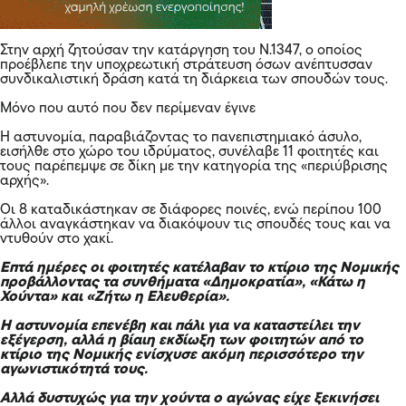
Στην αρχή ζητούσαν την κατάργηση του Ν.1347, ο οποίος
προέβλεπε την υποχρεωτική στράτευση όσων ανέπτυσσαν
συνδικαλιστική δράση κατά τη διάρκεια των σπουδών τους.
Μόνο που αυτό που δεν περίμεναν έγινε
Η αστυνομία, παραβιάζοντας το πανεπιστημιακό άσυλο,
εισήλθε στο χώρο του ιδρύματος, συνέλαβε 11 φοιτητές και
τους παρέπεμψε σε δίκη με την κατηγορία της «περιύβρισης
αρχής».
Οι 8 καταδικάστηκαν σε διάφορες ποινές, ενώ περίπου 100
άλλοι αναγκάστηκαν να διακόψουν τις σπουδές τους και να
ντυθούν στο χακί.
Επτά ημέρες οι φοιτητές κατέλαβαν το κτίριο της Νομικής
προβάλλοντας τα συνθήματα «Δημοκρατία», «Κάτω η
Χούντα» και «Ζήτω η Ελευθερία».
Η αστυνομία επενέβη και πάλι για να καταστείλει την
εξέγερση, αλλά η βίαιη εκδίωξη των φοιτητών από το
κτίριο της Νομικής ενίσχυσε ακόμη περισσότερο την
αγωνιστικότητά τους.
Αλλά δυστυχώς για την χούντα ο αγώνας είχε ξεκινήσει