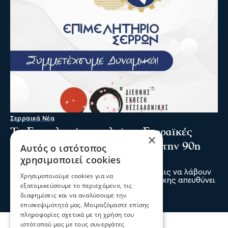
Σερραικά Νέα
Το Επιμελητήριο καλεί τις Σερραϊκές
×
επιχειρήσεις να λάβουν μέρος στην 90η
Αυτός ο ιστότοπος
χρησιμοποιεί cookies
Δ.Ε.Θ.
Πρόσκληση προς τις Σερραϊκές επιχειρήσεις να λάβουν
Χρησιμοποιούμε cookies για να
μέρος στην 90η Διεθνή Έκθεση Θεσσαλονίκης απευθύνει
εξατομικεύσουμε το περιεχόμενο, τις
το Επιμελητήριο Σερρών
διαφημίσεις και να αναλύσουμε την
05 Αυγ 2026, 20:28
επισκεψιμότητά μας. Μοιραζόμαστε επίσης
πληροφορίες σχετικά με τη χρήση του
ιστότοπού μας με τους συνεργάτες