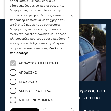
Χρησιμοποιούμε cookies για να
εξατομικεύσουμε το περιεχόμενο, τις
διαφημίσεις και να αναλύσουμε την
επισκεψιμότητά μας. Μοιραζόμαστε επίσης
πληροφορίες σχετικά με τη χρήση του
ιστότοπού μας με τους συνεργάτες
διαφήμισης και ανάλυσης, οι οποίοι
ενδέχεται να τις συνδυάσουν με άλλες
πληροφορίες που τους έχετε παράσχει ή
που έχουν συλλέξει από τη χρήση των
υπηρεσιών τους από εσάς.
Διαβάστε
περισσότερα
ΑΠΟΛΎΤΩΣ ΑΠΑΡΑΊΤΗΤΑ
ΑΠΌΔΟΣΗΣ
ΣΤΌΧΕΥΣΗΣ
Σερραικά Νέα
Θρίλερ στις Σέρρες: Νεκρός 66χρονος στα
ΛΕΙΤΟΥΡΓΙΚΌΤΗΤΑΣ
Ίβηρα – Έρευνα των Αρχών για τα αίτια
ΜΗ ΤΑΞΙΝΟΜΗΜΈΝΑ
του θανάτου
Ο 66χρονος ήταν μόνιμος κάτοικος Γερμανίας και το