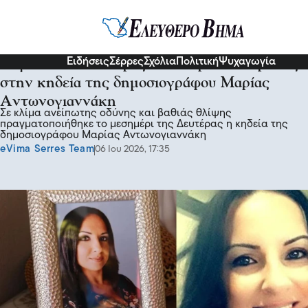
Επικαιρότητα
Ειδήσεις
Σέρρες
Σχόλια
Πολιτική
Ψυχαγωγία
Ράγισαν και οι πέτρες στην Κρήτη - Θρήνος
στην κηδεία της δημοσιογράφου Μαρίας
Αντωνογιαννάκη
Σε κλίμα ανείπωτης οδύνης και βαθιάς θλίψης
πραγματοποιήθηκε το μεσημέρι της Δευτέρας η κηδεία της
δημοσιογράφου Μαρίας Αντωνογιαννάκη
eVima Serres Team
06 Ιου 2026, 17:35