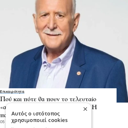
Επικαιρότητα
Πού και πότε θα πουν το τελευταίο
«αντίο» στον Γιώργο Παπαδάκη - Η
×
Αυτός ο ιστότοπος
παράκληση της οικογένειάς του
χρησιμοποιεί cookies
05 Ιαν 2026, 20:01