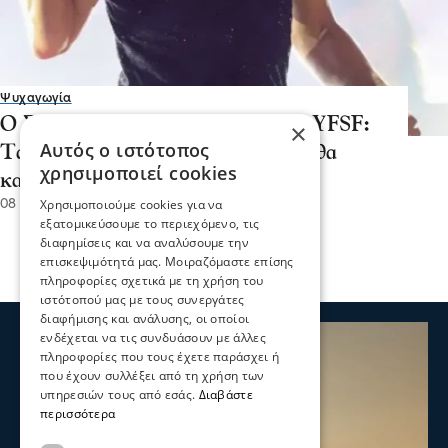
Ψυχαγωγία
Ο Σάκης Ρουβάς αναλαμβάνει το YFSF:
×
Αυτός ο ιστότοπος
Τα επικρατέστερα πρόσωπα που θα
χρησιμοποιεί cookies
καθίσουν στην επιτροπή
Χρησιμοποιούμε cookies για να
08 Μαρ 2026, 13:41
εξατομικεύσουμε το περιεχόμενο, τις
διαφημίσεις και να αναλύσουμε την
επισκεψιμότητά μας. Μοιραζόμαστε επίσης
πληροφορίες σχετικά με τη χρήση του
ιστότοπού μας με τους συνεργάτες
διαφήμισης και ανάλυσης, οι οποίοι
ενδέχεται να τις συνδυάσουν με άλλες
πληροφορίες που τους έχετε παράσχει ή
που έχουν συλλέξει από τη χρήση των
υπηρεσιών τους από εσάς.
Διαβάστε
περισσότερα