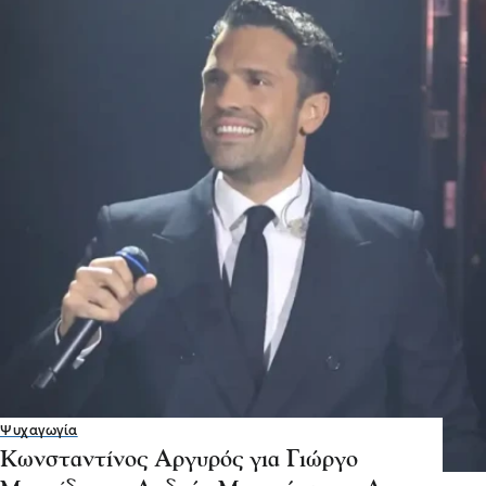
Ψυχαγωγία
Κωνσταντίνος Αργυρός για Γιώργο