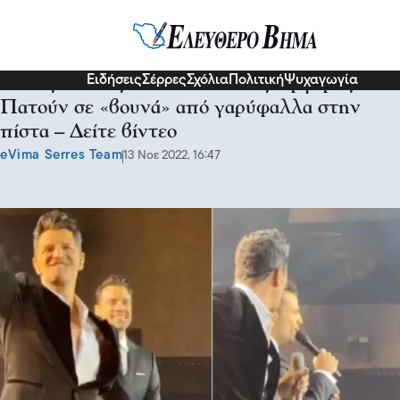
Διάφορα
Ειδήσεις
Σέρρες
Σχόλια
Πολιτική
Ψυχαγωγία
Σάκης Ρουβάς – Κωνσταντίνος Αργυρός –
Πατούν σε «βουνά» από γαρύφαλλα στην
πίστα – Δείτε βίντεο
eVima Serres Team
13 Νοε 2022, 16:47