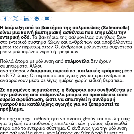
Η λοίμωξη από το βακτήριο της σαλμονέλας (Salmonella)
είναι μια κοινή βακτηριακή ασθένεια που επηρεάζει την
εντερική οδό.
Τα βακτήρια της σαλμονέλας συνήθως ζουν
στο εντερικό σύστημα ζώων και ανθρώπων και αποβάλλονται
μέσω των περιττωμάτων. Οι άνθρωποι μολύνονται συχνότερα
μέσω μολυσμένου νερού ή τροφίμων.
Πολλά άτομα με μόλυνση από
σαλμονέλα
δεν έχουν
συμπτώματα. Άλλοι
αναπτύσσουν
διάρροια
,
πυρετό
και
κοιλιακές κράμπες
μέσα
σε 8-72 ώρες. Οι περισσότεροι υγιείς γενικότερα άνθρωποι
αναρρώνουν μέσα σε λίγες ημέρες χωρίς ειδική θεραπεία.
Σε ορισμένες περιπτώσεις, η διάρροια που συνδυάζεται με
την μόλυνση από σαλμονέλα μπορεί να προκαλέσει τόσο
ευρεία αφυδάτωση, ώστε να απαιτηθεί η συνδρομή
γιατρού και κατάλληλης αγωγής για να ξεπεραστεί το
πρόβλημα.
Επίσης υπάρχει πιθανότητα να αναπτυχθούν και απειλητικές
για τη ζωή του ασθενούς επιπλοκές, εάν η νόσος εξαπλωθεί
πέρα από το εντερικό σύστημα. Ο κίνδυνος για την μόλυνση
από σαλμονέλα είναι μεγαλύτερος αν ζείτε ή ταξιδεύετε σε