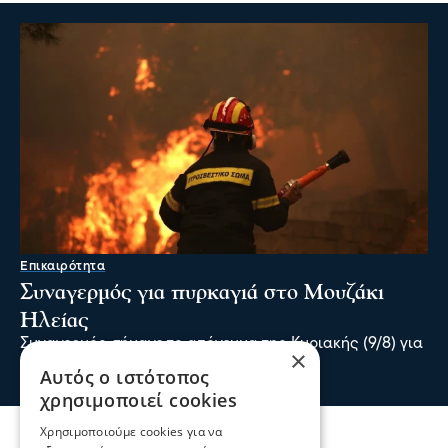
Επικαιρότητα
Συναγερμός για πυρκαγιά στο Μουζάκι
Ηλείας
Συναγερμός σήμανε το απόγευμα της Κυριακής (9/8) για
×
πυρκαγιά στο χωριό Μουζάκι Ηλείας.
Αυτός ο ιστότοπος
πριν 2 λεπτά
χρησιμοποιεί cookies
Χρησιμοποιούμε cookies για να