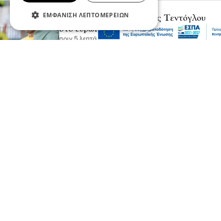
Ψυχαγωγία
Αθλητικά
ΕΜΦΆΝΙΣΗ ΛΕΠΤΟΜΕΡΕΙΏΝ
Πότε αγωνίζεται ο Μίλτος Τεντόγλου
στο ευρωπαϊκό πρωτάθλημα στίβου
πριν 5 λεπτά
Επικαιρότητα
Συναγερμός για φωτιά σε χαμηλή
βλάστηση στην Ορεστιάδα - Επιχειρεί και
ελικόπτερο
πριν 7 λεπτά
Επικαιρότητα
Ξεπερνούν τη μία ώρα οι καθυστερήσεις
στο Τελωνείο των Ευζώνων - Αυξημένη
κίνηση στο ρεύμα εξόδου
πριν 8 λεπτά