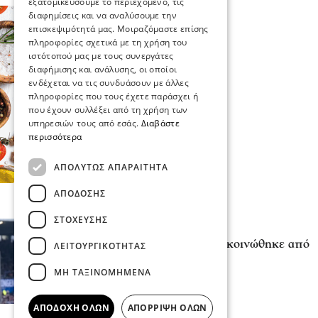
εξατομικεύσουμε το περιεχόμενο, τις
διαφημίσεις και να αναλύσουμε την
επισκεψιμότητά μας. Μοιραζόμαστε επίσης
πληροφορίες σχετικά με τη χρήση του
ιστότοπού μας με τους συνεργάτες
διαφήμισης και ανάλυσης, οι οποίοι
ενδέχεται να τις συνδυάσουν με άλλες
πληροφορίες που τους έχετε παράσχει ή
που έχουν συλλέξει από τη χρήση των
υπηρεσιών τους από εσάς.
Διαβάστε
περισσότερα
ΑΠΟΛΎΤΩΣ ΑΠΑΡΑΊΤΗΤΑ
ΑΠΌΔΟΣΗΣ
ΣΤΌΧΕΥΣΗΣ
Επικαιρότητα
Ο Γιώργος Μασούρας ανακοινώθηκε από
ΛΕΙΤΟΥΡΓΙΚΌΤΗΤΑΣ
τη ΝΕΟΜ
ΜΗ ΤΑΞΙΝΟΜΗΜΈΝΑ
πριν 4 λεπτά
ΑΠΟΔΟΧΉ ΌΛΩΝ
ΑΠΌΡΡΙΨΗ ΌΛΩΝ