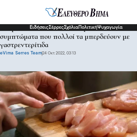
Υγεία
Ειδήσεις
Σέρρες
Σχόλια
Πολιτική
Ψυχαγωγία
Σαλμονέλα: Αυτά είναι τα πρώτα
συμπτώματα που πολλοί τα μπερδεύουν με
γαστρεντερίτιδα
eVima Serres Team
24 Οκτ 2022, 03:13