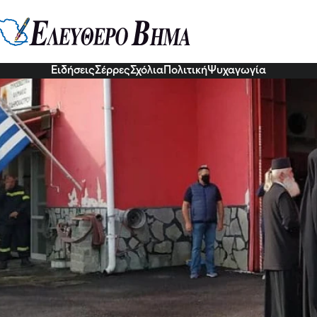
ισάγιο στην μνήμη του Ανθυποπυ
 ζωή του θυσία στο βωμό του …κ
9 Σεπ 2022, 03:34
Ειδήσεις
Σέρρες
Σχόλια
Πολιτική
Ψυχαγωγία