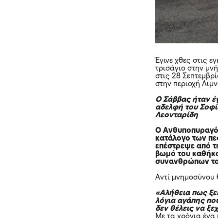
Έγινε χθες στις 
τρισάγιο στην μν
στις 28 Σεπτεμβρ
στην περιοχή Λιμ
Ο Σάββας ήταν έ
αδελφή του Σοφί
Λεονταρίδη
Ο Ανθυποπυραγό
κατάλογο των π
επέστρεψε από τ
βωμό του καθήκο
συνανθρώπων το
Αντί μνημοσύνου 
«Αλήθεια πως ξε
λόγια αγάπης πο
δεν θέλεις να ξε
Με τα χρόνια ένα 