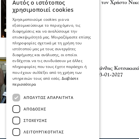
Αυτός ο ιστότοπος
Η Ηράκλεια υποδέχεται τον Χρήστο Νικ
χρησιμοποιεί cookies
04 Αυγ 2026, 19:06
Χρησιμοποιούμε cookies για να
εξατομικεύσουμε το περιεχόμενο, τις
διαφημίσεις και να αναλύσουμε την
επισκεψιμότητά μας. Μοιραζόμαστε επίσης
πληροφορίες σχετικά με τη χρήση του
ιστότοπού μας με τους συνεργάτες
διαφήμισης και ανάλυσης, οι οποίοι
ενδέχεται να τις συνδυάσουν με άλλες
Σχόλια και...άλλα
πληροφορίες που τους έχετε παράσχει ή
Δήμος Ηράκλειας - Κλεάνθης Κοτσακιαχίδ
που έχουν συλλέξει από τη χρήση των
από 07-07-2026 μέχρι 03-01-2027
υπηρεσιών τους από εσάς.
Διαβάστε
08 Ιου 2026, 14:58
περισσότερα
ΑΠΟΛΎΤΩΣ ΑΠΑΡΑΊΤΗΤΑ
ΑΠΌΔΟΣΗΣ
ΣΤΌΧΕΥΣΗΣ
ΛΕΙΤΟΥΡΓΙΚΌΤΗΤΑΣ