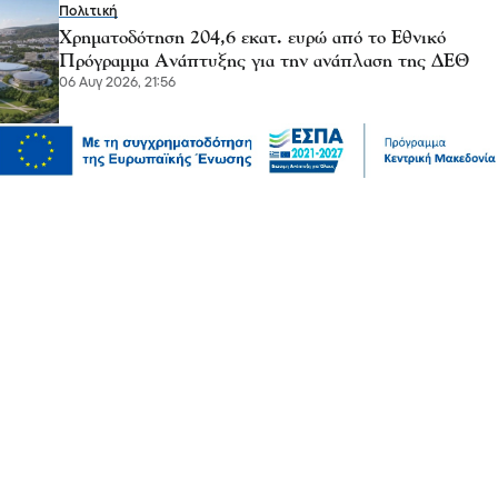
Πολιτική
Χρηματοδότηση 204,6 εκατ. ευρώ από το Εθνικό
Πρόγραμμα Ανάπτυξης για την ανάπλαση της ΔΕΘ
06 Αυγ 2026, 21:56
Επικαιρότητα
Θεσσαλονίκη: Παράσυρση πεζού από ΙΧ στον
Δενδροπόταμο - Μεταφέρθηκε στο νοσοκομείο
06 Αυγ 2026, 20:18
Επικαιρότητα
Τουλάχιστον 25 τραυματίες, οι επτά σοβαρά, από
σύγκρουση δύο τραμ στο Γκελζενκίρχεν της Γερμανίας
06 Αυγ 2026, 20:16
Επικαιρότητα
Πυρκαγιές: 325 αυτοψίες κτιρίων στις πληγείσες
περιοχές, 118 χαρακτηρίστηκαν κόκκινα