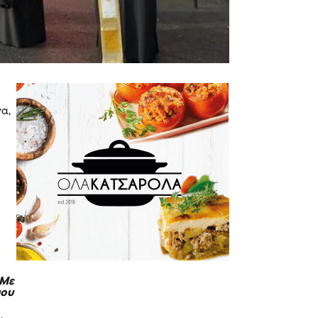
να,
ν
 Με
που
.