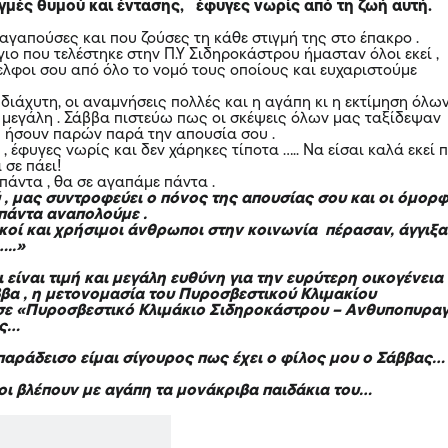
ιγμές θυμού και έντασης, έφυγες νωρίς από τη ζωή αυτή.
αγαπούσες και που ζούσες τη κάθε στιγμή της στο έπακρο .
ιο που τελέστηκε στην Π.Υ Σιδηροκάστρου ήμασταν όλοι εκεί ,
δελφοι σου από όλο το νομό τους οποίους και ευχαριστούμε
διάχυτη, οι αναμνήσεις πολλές και η αγάπη κι η εκτίμηση όλω
μεγάλη . Σάββα πιστεύω πως οι σκέψεις όλων μας ταξίδεψαν
 ήσουν παρών παρά την απουσία σου .
 έφυγες νωρίς και δεν χάρηκες τίποτα ….. Να είσαι καλά εκεί 
 σε πάει!
πάντα , θα σε αγαπάμε πάντα .
ύ , μας συντροφεύει ο πόνος της απουσίας σου και οι όμορ
πάντα αναπολούμε .
κοί και χρήσιμοι άνθρωποι στην κοινωνία πέρασαν, άγγιξ
…..»
είναι τιμή και μεγάλη ευθύνη για την ευρύτερη οικογένεια
βα , η μετονομασία του Πυροσβεστικού Κλιμακίου
σε «Πυροσβεστικό Κλιμάκιο Σιδηροκάστρου – Ανθυποπυρα
ας…
παράδεισο είμαι σίγουρος πως έχει ο φίλος μου ο Σάββας…
σοι βλέπουν με αγάπη τα μονάκριβα παιδάκια του…