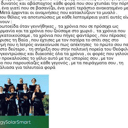
ο δυνατός και αβάσταχτος κάθε φορά που σου χτυπάει την πόρ
 ένα γιατί που σε βασανίζει, ένα γιατί τεράστιο ανακατεμένο μ
 Μετά έρχονται οι αναμνήσεις που κατακλύζουν το μυαλό .
που θέλεις να αποτυπώσεις με κάθε λεπτομέρεια γιατί αυτές εί
νουν :
πρωτοείδα όταν γεννήθηκες , τα χρόνια που σε πρόσεχα ως
ερμανία και τα χρόνια που ζούσαμε στο χωριό , τα χρόνια που
γκατοικούσαμε , τα χρόνια που πήγες φαντάρος , που πέρασες
ώρισες τη Βαία , που έχτισες με τον πατέρα το σπίτι σας στο
ιγμή που η Ιατρός ανακοίνωσε πως απέκτησες το πρώτο σου πα
 στο δεύτερο , τη στήριξη σου στην πολιτική πορεία του Θεόφι
συγκεντρώσεις και διακοπές όλα τα χρόνια , οι φορές που γελο
 προκαλούσες το γέλιο αυτό με τις ιστορίες σου , με τον
ο που παρουσίαζες κάθε γεγονός , με τα πειράγματα σου , τη
κάλιασα για τελευταία φορά