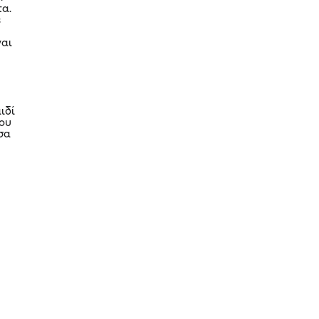
τα.
ε
ναι
ιδί
λου
ύσα