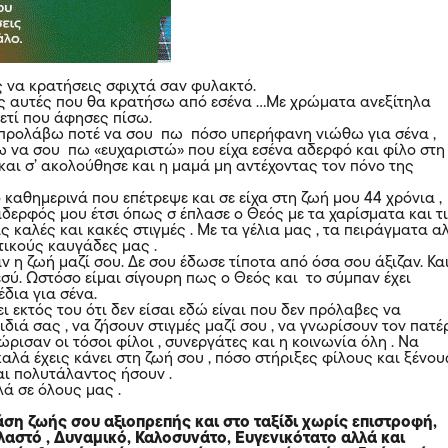
ς να κρατήσεις σφιχτά σαν φυλακτό.
ές αυτές που θα κρατήσω από εσένα …Με χρώματα ανεξίτηλα
ετί που άφησες πίσω.
 προλάβω ποτέ να σου πω πόσο υπερήφανη νιώθω για σένα ,
 να σου πω «ευχαριστώ» που είχα εσένα αδερφό και φίλο στη
και σ’ ακολούθησε και η μαμά μη αντέχοντας τον πόνο της
καθημερινά που επέτρεψε και σε είχα στη ζωή μου 44 χρόνια ,
αδερφός μου έτσι όπως σ έπλασε ο Θεός με τα χαρίσματα και τ
ις καλές και κακές στιγμές . Με τα γέλια μας , τα πειράγματα α
κτικούς καυγάδες μας .
 η ζωή μαζί σου. Δε σου έδωσε τίποτα από όσα σου άξιζαν. Κα
εσύ. Ωστόσο είμαι σίγουρη πως ο Θεός και το σύμπαν έχει
δια για σένα.
ι εκτός του ότι δεν είσαι εδώ είναι που δεν πρόλαβες να
διά σας , να ζήσουν στιγμές μαζί σου , να γνωρίσουν τον πατέ
ρισαν οι τόσοι φίλοι , συνεργάτες και η κοινωνία όλη . Να
λά έχεις κάνει στη ζωή σου , πόσο στήριξες φίλους και ξένους
αι πολυτάλαντος ήσουν .
λά σε όλους μας .
άση ζωής σου αξιοπρεπής και στο ταξίδι χωρίς επιστροφή,
λαστό , Δυναμικό, Καλοσυνάτο, Ευγενικότατο αλλά και