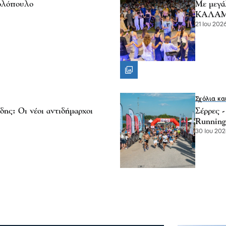
ολόπουλο
Με μεγά
ΚΑΛΑΜΠ
21 Ιου 2026
Σχόλια κα
ης: Οι νέοι αντιδήμαρχοι
Σέρρες 
Running
30 Ιου 202