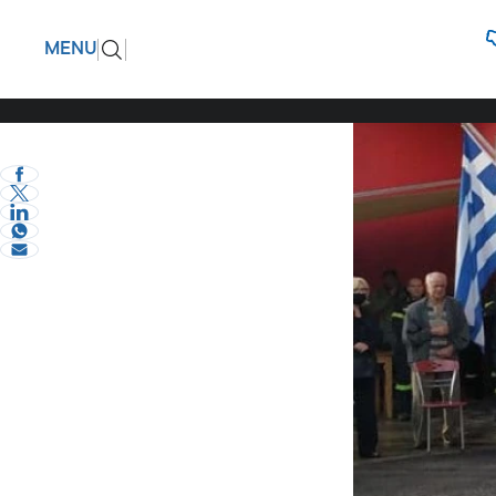
Έγινε τρ
ΠΙΣΩ
MENU
Έδωσε τη
eVima Serres Team
2
Σχόλια και...άλλα