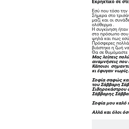
Εκρηκτικό σε στ
Εσύ που τόσο την 
Σήμερα στο τρισάγ
μαζί και οι συνά
ολόθερμα .
Η συγκίνηση ήταν 
στο πρόσωπο σου 
ψηλά και πως εσύ
Πρόσφερες πολλά ,
βιάστηκε η ζωή να
Θα σε θυμόμαστε 
Μας λείπεις πολ
αναμνήσεις που 
Κάποιοι σημαντι
κι έφυγαν νωρίς
Σοφία σαφώς και 
του Σάββαρη Σάβ
Σιδηροκάστρου 
Σάββαρης Σάββ
Σοφία μου καλό 
Αλλά και όλοι ό