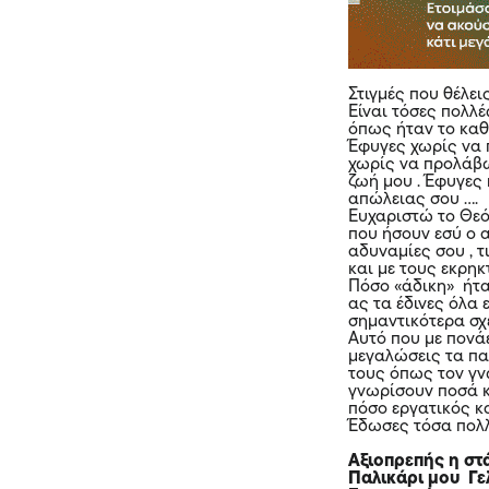
Στιγμές που θέλει
Είναι τόσες πολλ
όπως ήταν το καθ
Έφυγες χωρίς να
χωρίς να προλάβω
ζωή μου . Έφυγες 
απώλειας σου ….
Ευχαριστώ το Θεό 
που ήσουν εσύ ο 
αδυναμίες σου , τ
και με τους εκρη
Πόσο «άδικη» ήταν
ας τα έδινες όλα 
σημαντικότερα σχέ
Αυτό που με πονάε
μεγαλώσεις τα παι
τους όπως τον γνώ
γνωρίσουν ποσά κα
πόσο εργατικός κ
Έδωσες τόσα πολ
Αξιοπρεπής η στ
Παλικάρι μου Γε