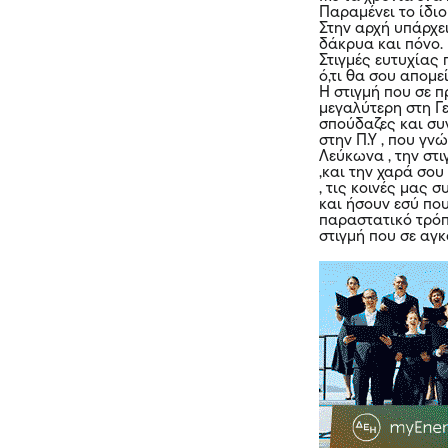
Παραμένει το ίδι
Στην αρχή υπάρχει
δάκρυα και πόνο.
Στιγμές ευτυχίας 
ό,τι θα σου απομεί
Η στιγμή που σε 
μεγαλύτερη στη Γ
σπούδαζες και συ
στην Π.Υ , που γν
Λεύκωνα , την στ
,και την χαρά σου
, τις κοινές μας 
και ήσουν εσύ που
παραστατικό τρόπ
στιγμή που σε αγ