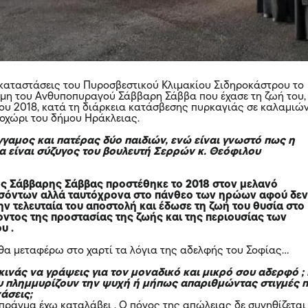
εγκαταστάσεις του Πυροσβεστικού Κλιμακίου Σιδηροκάστρου το
ήμη του Ανθυποπυραγού Σάββαρη Σάββα που έχασε τη ζωή του,
ίου 2018, κατά τη διάρκεια κατάσβεσης πυρκαγιάς σε καλαμιώ
νοχώρι του δήμου Ηράκλειας.
γγαμος και πατέρας δύο παιδιών, ενώ είναι γνωστό πως η
α είναι σύζυγος του βουλευτή Σερρών κ. Θεόφιλου
ς Σάββαρης Σάββας προστέθηκε το 2018 στον μελανό
εσόντων αλλά ταυτόχρονα στο πάνθεο των ηρώων αφού δε
ην τελευταία του αποστολή και έδωσε τη ζωή του θυσία στο
ντος της προστασίας της ζωής και της περιουσίας των
υ .
θα μεταφέρω στο χαρτί τα λόγια της αδελφής του Σοφίας…
κινάς να γράψεις για τον μοναδικό και μικρό σου αδερφό ;
υ πλημμυρίζουν την ψυχή ή μήπως απαριθμώντας στιγμές 
χάσεις;
πράγμα έχω καταλάβει . Ο πόνος της απώλειας δε συνηθίζεται 