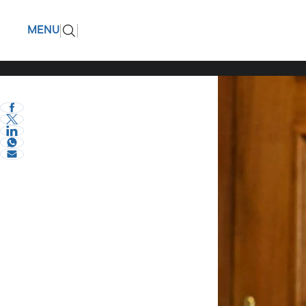
Παραιτήθ
ΠΙΣΩ
MENU
Ανδρουλά
eVima Serres Team
2
Σχόλια και...άλλα