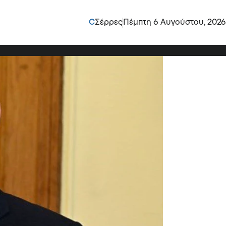
βουλος του
C
Σέρρες
Πέμπτη 6 Αυγούστου, 2026
 για την … κυβέρνηση;