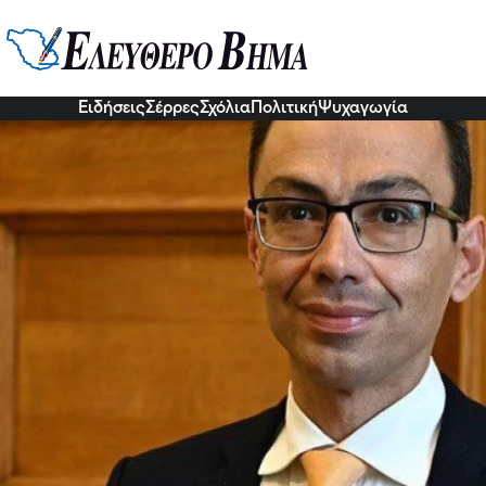
ηκε ο Σωτήρης Σέρμπος από σύμ
κη: Είχε “φιλικές” τοποθετήσεις
9 Σεπ 2022, 03:29
Ειδήσεις
Σέρρες
Σχόλια
Πολιτική
Ψυχαγωγία