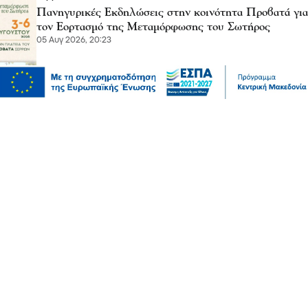
Πανηγυρικές Εκδηλώσεις στην κοινότητα Προβατά για
τον Εορτασμό της Μεταμόρφωσης του Σωτήρος
05 Αυγ 2026, 20:23
Επικαιρότητα
Αυγερινός, Μουτσάτσου και άλλοι 20 κατά
Καρυστιανού – “Στάση αρχής η αποχώρησή μας”
05 Αυγ 2026, 20:21
Σχόλια και...άλλα
Λευτέρης Αβραμάκης- Σέρρες: Ξέρετε ότι το κράτος
μοίρασε 12 δισεκατομμύρια ευρώ χωρίς να κάνει ούτε
έναν διαγωνισμό;
05 Αυγ 2026, 20:10
Πολιτική
Εξωδικαστικός Μηχανισμός: Άνω των 20 δισ. ευρώ οι
ρυθμίσεις οφειλών από την έναρξη λειτουργίας της