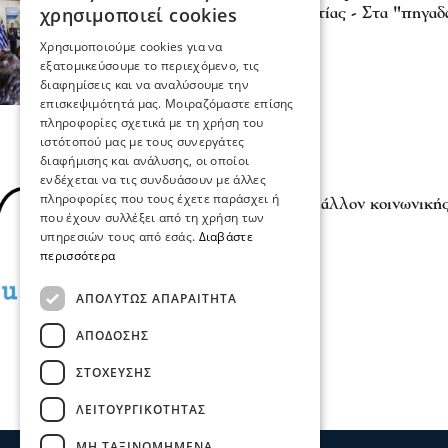
χρησιμοποιεί cookies
Προέδρου της Δημοκρατίας - Στα "πηγαδά
οι εκλογές
Χρησιμοποιούμε cookies για να
28 Ιου 2026, 12:00
εξατομικεύσουμε το περιεχόμενο, τις
διαφημίσεις και να αναλύσουμε την
επισκεψιμότητά μας. Μοιραζόμαστε επίσης
πληροφορίες σχετικά με τη χρήση του
ιστότοπού μας με τους συνεργάτες
διαφήμισης και ανάλυσης, οι οποίοι
ενδέχεται να τις συνδυάσουν με άλλες
Πολιτική
πληροφορίες που τους έχετε παράσχει ή
Έρευνα Prorata - Περιβάλλον κοινωνικής
που έχουν συλλέξει από τη χρήση των
του εκλογικού σώματος
υπηρεσιών τους από εσάς.
Διαβάστε
08 Ιου 2026, 18:12
περισσότερα
ΑΠΟΛΎΤΩΣ ΑΠΑΡΑΊΤΗΤΑ
ΑΠΌΔΟΣΗΣ
ΣΤΌΧΕΥΣΗΣ
ΛΕΙΤΟΥΡΓΙΚΌΤΗΤΑΣ
ΜΗ ΤΑΞΙΝΟΜΗΜΈΝΑ