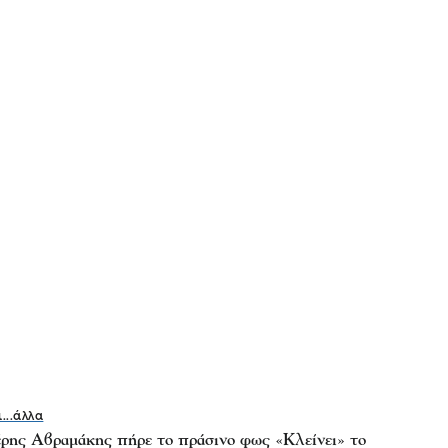
ι...άλλα
ρης Αβραμάκης πήρε το πράσινο φως «Κλείνει» το