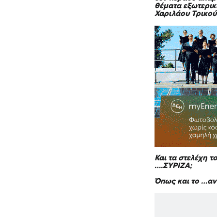
θέματα εξωτερική
Χαριλάου Τρικο
Και τα στελέχη 
….ΣΥΡΙΖΑ;
Όπως και το …αν