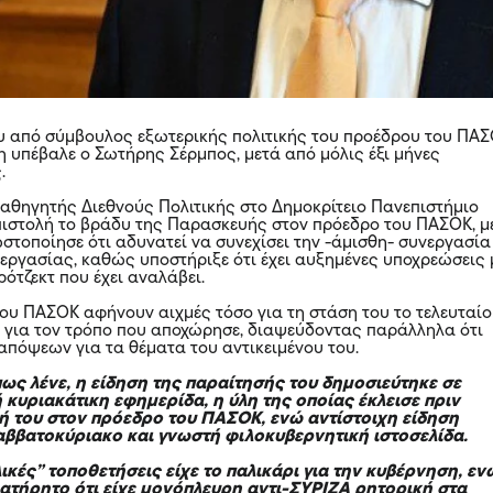
υ από σύμβουλος εξωτερικής πολιτικής του προέδρου του ΠΑΣ
 υπέβαλε ο Σωτήρης Σέρμπος, μετά από μόλις έξι μήνες
ς.
θηγητής Διεθνούς Πολιτικής στο Δημοκρίτειο Πανεπιστήμιο
πιστολή το βράδυ της Παρασκευής στον πρόεδρο του ΠΑΣΟΚ, μ
ωστοποίησε ότι αδυνατεί να συνεχίσει την -άμισθη- συνεργασία
εργασίας, καθώς υποστήριξε ότι έχει αυξημένες υποχρεώσεις 
ρότζεκτ που έχει αναλάβει.
του ΠΑΣΟΚ αφήνουν αιχμές τόσο για τη στάση του το τελευταίο
ι για τον τρόπο που αποχώρησε, διαψεύδοντας παράλληλα ότι
απόψεων για τα θέματα του αντικειμένου του.
όπως λένε, η είδηση της παραίτησής του δημοσιεύτηκε σε
 κυριακάτικη εφημερίδα, η ύλη της οποίας έκλεισε πριν
λή του στον πρόεδρο του ΠΑΣΟΚ, ενώ αντίστοιχη είδηση
αββατοκύριακο και γνωστή φιλοκυβερνητική ιστοσελίδα.
ικές” τοποθετήσεις είχε το παλικάρι για την κυβέρνηση, εν
ατήρητο ότι είχε μονόπλευρη αντι-ΣΥΡΙΖΑ ρητορική στα