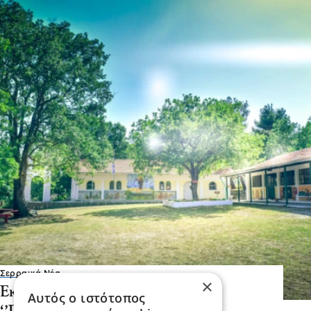
Σερραικά Νέα
×
Εκκλησιαστική Κατασκήνωση
Αυτός ο ιστότοπος