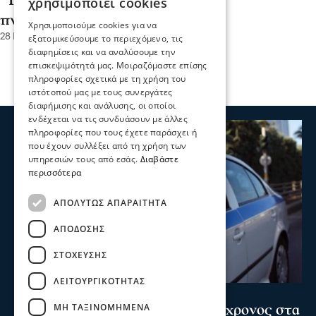
‘’ΓΑΛΙΛΑΙΑ’’. Όαση αγάπης και
χρησιμοποιεί cookies
πνευματικότητος
Χρησιμοποιούμε cookies για να
28 Ιου 2025, 00:23
εξατομικεύσουμε το περιεχόμενο, τις
διαφημίσεις και να αναλύσουμε την
επισκεψιμότητά μας. Μοιραζόμαστε επίσης
πληροφορίες σχετικά με τη χρήση του
ιστότοπού μας με τους συνεργάτες
διαφήμισης και ανάλυσης, οι οποίοι
ενδέχεται να τις συνδυάσουν με άλλες
πληροφορίες που τους έχετε παράσχει ή
που έχουν συλλέξει από τη χρήση των
υπηρεσιών τους από εσάς.
Διαβάστε
περισσότερα
ΑΠΟΛΎΤΩΣ ΑΠΑΡΑΊΤΗΤΑ
ΑΠΌΔΟΣΗΣ
ΣΤΌΧΕΥΣΗΣ
ΛΕΙΤΟΥΡΓΙΚΌΤΗΤΑΣ
Σερραικά Νέα
ΜΗ ΤΑΞΙΝΟΜΗΜΈΝΑ
Θρίλερ στις Σέρρες: Νεκρός 66χρονος στα