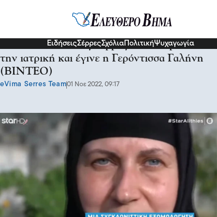
Κοινωνία
Ειδήσεις
Σέρρες
Σχόλια
Πολιτική
Ψυχαγωγία
Η καλλονή από τις Σέρρες που απαρνήθηκε
την ιατρική και έγινε η Γερόντισσα Γαλήνη
(ΒΙΝΤΕΟ)
eVima Serres Team
01 Νοε 2022, 09:17