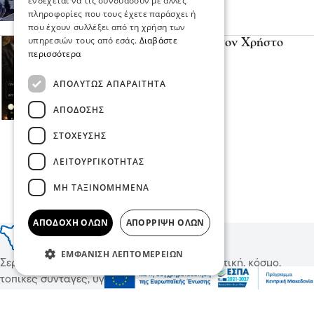
ενδέχεται να τις συνδυάσουν με άλλες
πληροφορίες που τους έχετε παράσχει ή
που έχουν συλλέξει από τη χρήση των
υπηρεσιών τους από εσάς.
Διαβάστε
Η Ηράκλεια υποδέχεται τον Χρήστο
περισσότερα
Νικολόπουλο
04 Αυγ 2026, 19:06
Ηράκλεια
ΑΠΟΛΎΤΩΣ ΑΠΑΡΑΊΤΗΤΑ
ΑΠΌΔΟΣΗΣ
ΣΤΌΧΕΥΣΗΣ
ΛΕΙΤΟΥΡΓΙΚΌΤΗΤΑΣ
Περισσότερα
ΜΗ ΤΑΞΙΝΟΜΗΜΈΝΑ
ΑΠΟΔΟΧΉ ΌΛΩΝ
ΑΠΌΡΡΙΨΗ ΌΛΩΝ
ΕΜΦΆΝΙΣΗ ΛΕΠΤΟΜΕΡΕΙΏΝ
Σερραικά Νέα και όχι μόνο, ειδήσεις για πολιτική, κόσμο,
τοπικές συνταγές, υγεία και πολιτισμό!