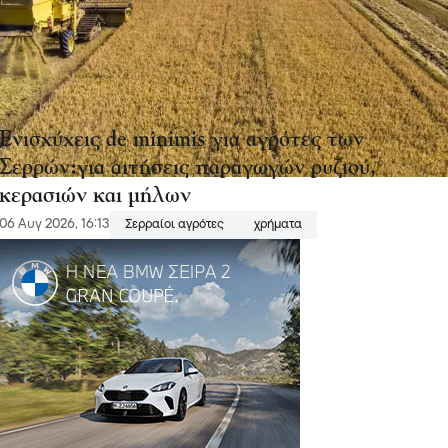
Ενισχύχεις de minimis για αγρότες των
Σερρών:για αιτήσεις παραγωγών ρυζιού,
κερασιών και μήλων
06 Αυγ 2026, 16:13
Σερραίοι αγρότες
χρήματα