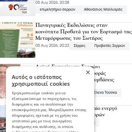
05 Αυγ 2026, 20:28
επιμελητήριο σερρών
Αθανάσιος Μαλλιαράς
Πανηγυρικές Εκδηλώσεις στην
κοινότητα Προβατά για τον Εορτασμό της
Μεταμόρφωσης του Σωτήρος
05 Αυγ 2026, 20:23
Σέρρες
Προβατάς Σερρών
Λαϊκή Συσπείρωση Σερρών:
×
"κατεπείγουσα" δια περιφοράς
Αυτός ο ιστότοπος
συνεδρίαση για σοβαρές συμβάσεις
χρησιμοποιεί cookies
05 Αυγ 2026, 19:49
Χρησιμοποιούμε cookies για να
Λαϊκή Συσπείρωση Σερρών
Έλενα Τούσκα
εξατομικεύσουμε το περιεχόμενο, τις
διαφημίσεις και να αναλύσουμε την
Νέος Σκοπός: Το τελευταίο ενεργό
επισκεψιμότητά μας. Μοιραζόμαστε επίσης
δημοτικό σφαγείο των Σερρών
πληροφορίες σχετικά με τη χρήση του
ιστότοπού μας με τους συνεργάτες
05 Αυγ 2026, 19:35
Νέος Σκοπός
διαφήμισης και ανάλυσης, οι οποίοι