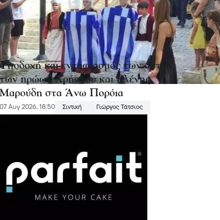
Υποδοχή και ενταφιασμός των οστών
των ηρώων Χρήστου και Ελένης
Μαρούδη στα Άνω Πορόια
07 Αυγ 2026, 18:50
Σιντική
Γιώργος Τάτσιος