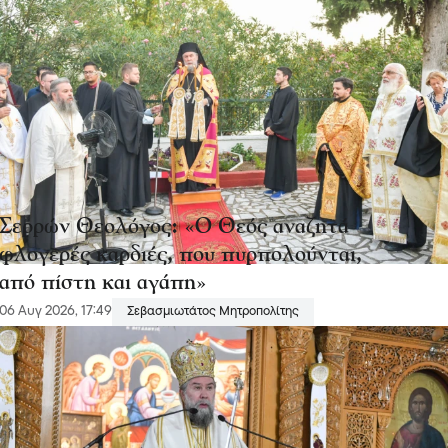
Σερρών Θεολόγος: «Ο Θεός αναζητά
φλογερές καρδιές, που πυρπολούνται,
από πίστη και αγάπη»
06 Αυγ 2026, 17:49
Σεβασμιωτάτος Μητροπολίτης