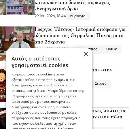
κατοικιών από δασικές πυρκαγιές
-Ενημερωτική δράσ
29 Ιου 2026, 18:44
πυρκαγιά
Γιώργος Τάτσιος- Ιστορική απόφαση για
αξιοποίηση της Θερμαλίας Πηγής μετά
από 28χρόνια
29 Ιου 2026, 18:37
Γιώργος Τάτσιος
Σιντική
×
Αυτός ο ιστότοπος
χρησιμοποιεί cookies
Αναβιώνουν τα «Καλέσματα» στην
Χρησιμοποιούμε cookies για να
Ορεινή Σερρών
εξατομικεύσουμε το περιεχόμενο, τις
28 Ιου 2026, 18:57
εκδήλωση
Σέρρες
διαφημίσεις και να αναλύσουμε την
επισκεψιμότητά μας. Μοιραζόμαστε επίσης
πληροφορίες σχετικά με τη χρήση του
ιστότοπού μας με τους συνεργάτες
διαφήμισης και ανάλυσης, οι οποίοι
Εξιχνιάστηκαν 4 τηλεφωνικές απάτες σε
ενδέχεται να τις συνδυάσουν με άλλες
βάρος γυναικών, που έγιναν στην πόλη
πληροφορίες που τους έχετε παράσχει ή
των Σερρών
που έχουν συλλέξει από τη χρήση των
υπηρεσιών τους από εσάς.
Διαβάστε