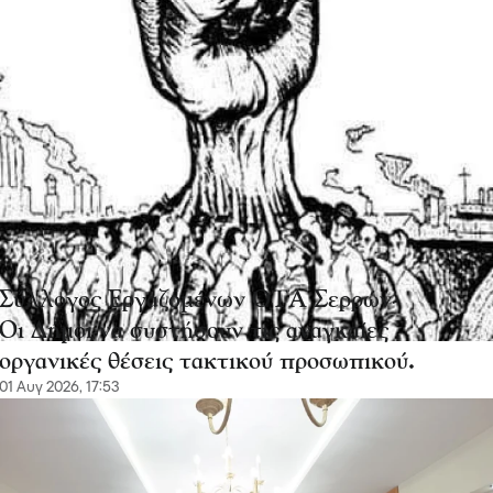
Σύλλογος Εργαζομένων ΟΤΑ Σερρών-
Οι Δήμοι να συστήσουν τις αναγκαίες
οργανικές θέσεις τακτικού προσωπικού.
01 Αυγ 2026, 17:53