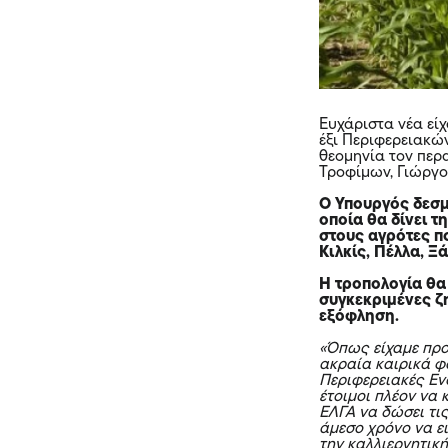
Ευχάριστα νέα εί
έξι Περιφερειακώ
θεομηνία τον περ
Τροφίμων, Γιώργο
Ο Υπουργός δεσμ
οποία θα δίνει 
στους αγρότες π
Κιλκίς, Πέλλα, 
Η τροπολογία θα 
συγκεκριμένες ζη
εξόφληση.
«Όπως είχαμε προ
ακραία καιρικά φ
Περιφερειακές Ενό
έτοιμοι πλέον να
ΕΛΓΑ να δώσει τι
άμεσο χρόνο να ε
την καλλιεργητικ