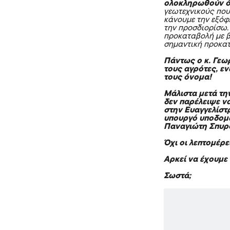
ολοκληρωθούν ό
γεωτεχνικούς που
κάνουμε την εξόφ
την προσδιορίσω.
προκαταβολή με βά
σημαντική προκα
Πάντως ο κ. Γεω
τους αγρότες, εν
τους όνομα!
Μάλιστα μετά την
δεν παρέλειψε ν
στην Ευαγγελίστ
υπουργό υποδομ
Παναγιώτη Σπυρό
Όχι οι λεπτομέρ
Αρκεί να έχουμε 
Σωστά;