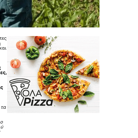
τες
η
και
ς
ες,
ις
 τα
 ο
λύ
ν