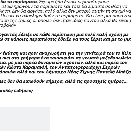
λα τα πορίσματα.
Έχουμε ήδη δώσει περισσότερους
 ολοκληρώνουν τα πορίσματα και τότε θα είμαστε σε θέση να
ληση. Δεν θα αργήσει πολύ αλλά δεν μπορώ αυτήν τη στιγμή ν
 Πρέπει να ολοκληρωθούν τα πορίσματα. Θα είναι μια σημαντι
ση της ζημίες οι οποίες δεν ήταν ίδιες παντού αλλά θα είναι 
ταβολή».
ργαντάς έδειξε σε κάθε περίπτωση μια πολύ καλή σχέση με
ώ σε κάποιες περιπτώσεις έδειξε να τους ξέρει και με το μι
 έκθεση και πριν αναχωρήσει για την γενέτειρά του το Κιλκ
α πιει στα γρήγορα ένα τσιπουράκι σε γνωστό μεζεδοπωλείο
ρια, με μια παρέα δυναμικών αγροτών, αλλά και παρέα τον
ών Κώστα Καραμανλή, τον Αντιπεριφερειάρχη Σερρών
πουλο αλλά και τον Δήμαρχο Νέας Ζίχνης Παντελή Μπόζη
ειες δεν θα ειπωθούν σήμερα, αλλά τις προσεχείς ημέρες…
καλές ειδήσεις