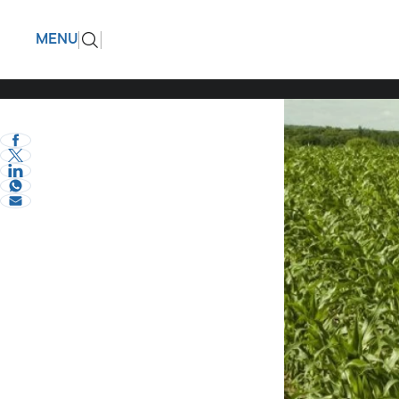
Για τους 
ΠΙΣΩ
MENU
τροπολογ
eVima Serres Team
2
Σχόλια και...άλλα