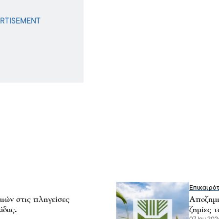
Επικαιρό
ιών στις πληγείσες
Αποζημι
άδας.
ζημίες 