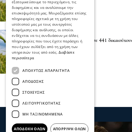
27 Ιου 2026, 18:36
εξατομικεύσουμε το περιεχόμενο, τις
διαφημίσεις και να αναλύσουμε την
επισκεψιμότητά μας. Μοιραζόμαστε επίσης
πληροφορίες σχετικά με τη χρήση του
ιστότοπού μας με τους συνεργάτες
διαφήμισης και ανάλυσης, οι οποίοι
Πολιτική
ενδέχεται να τις συνδυάσουν με άλλες
ΕΛΓΑ -1,2 εκατ. ευρώ σε 441 δικαιούχους
πληροφορίες που τους έχετε παράσχει ή
πυρκαγιές του 2022
που έχουν συλλέξει από τη χρήση των
υπηρεσιών τους από εσάς.
Διαβάστε
30 Ιου 2026, 20:02
περισσότερα
ΑΠΟΛΎΤΩΣ ΑΠΑΡΑΊΤΗΤΑ
ΑΠΌΔΟΣΗΣ
ΣΤΌΧΕΥΣΗΣ
ΛΕΙΤΟΥΡΓΙΚΌΤΗΤΑΣ
ΜΗ ΤΑΞΙΝΟΜΗΜΈΝΑ
ΑΠΟΔΟΧΉ ΌΛΩΝ
ΑΠΌΡΡΙΨΗ ΌΛΩΝ