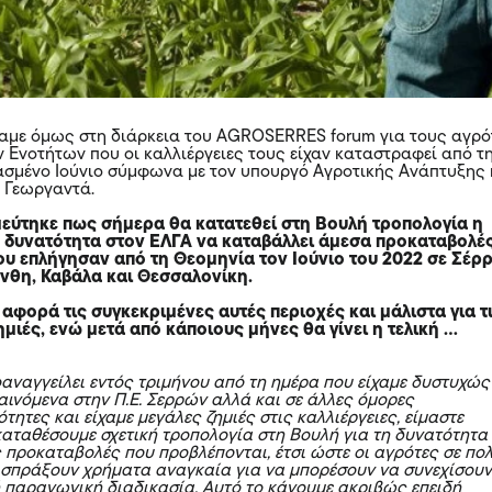
χαμε όμως στη διάρκεια του AGROSERRES forum για τους αγρό
ν Ενοτήτων που οι καλλιέργειες τους είχαν καταστραφεί από τ
ασμένο Ιούνιο σύμφωνα με τον υπουργό Αγροτικής Ανάπτυξης 
 Γεωργαντά.
εύτηκε πως σήμερα θα κατατεθεί στη Βουλή τροπολογία η
τη δυνατότητα στον ΕΛΓΑ να καταβάλλει άμεσα προκαταβολέ
ου επλήγησαν από τη Θεομηνία τον Ιούνιο του 2022 σε Σέρρ
Ξάνθη, Καβάλα και Θεσσαλονίκη.
αφορά τις συγκεκριμένες αυτές περιοχές και μάλιστα για τ
μιές, ενώ μετά από κάποιους μήνες θα γίνει η τελική …
αναγγείλει εντός τριμήνου από τη ημέρα που είχαμε δυστυχώς
αινόμενα στην Π.Ε. Σερρών αλλά και σε άλλες όμορες
τητες και είχαμε μεγάλες ζημιές στις καλλιέργειες, είμαστε
 καταθέσουμε σχετική τροπολογία στη Βουλή για τη δυνατότητα
ς προκαταβολές που προβλέπονται, έτσι ώστε οι αγρότες σε πο
ισπράξουν χρήματα αναγκαία για να μπορέσουν να συνεχίσου
ή παραγωγική διαδικασία. Αυτό το κάνουμε ακριβώς επειδή