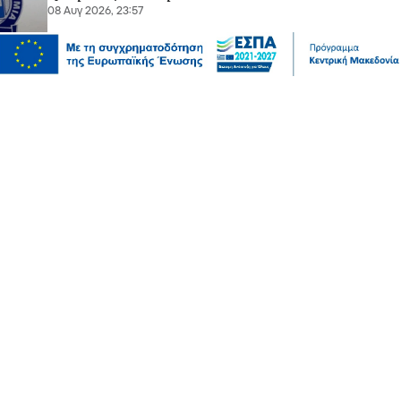
08 Αυγ 2026, 23:57
Ψυχαγωγία
Ζώα
Παγκόσμια Ημέρα Γάτας: Τι θα μας έλεγε, εάν
μπορούσε να μιλήσει;
08 Αυγ 2026, 23:50
Επικαιρότητα
Κοινωνία
Σάκης Αρναούτογλου: Όταν η Μεσόγειος φτάνει τους
33 βαθμούς, τι σημαίνει πραγματικά?
08 Αυγ 2026, 23:43
Πολιτική
Χατζηβασιλείου: Εθνικό στοίχημα η Ελληνική
Προεδρία – Στην πρώτη γραμμή άμυνα και ασφάλεια,
καθώς και οι πολιτικές συνοχής και κοινωνικής
στήριξης
08 Αυγ 2026, 23:39