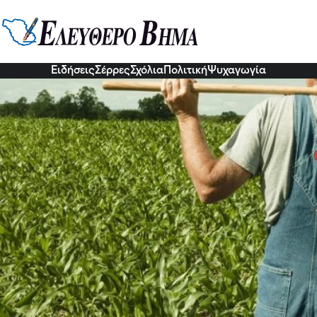
Σερραίους αγρότες και τις κατασ
ία ξεμπλοκάρουν οι αποζημιώσει
6 Σεπ 2022, 18:05
Ειδήσεις
Σέρρες
Σχόλια
Πολιτική
Ψυχαγωγία