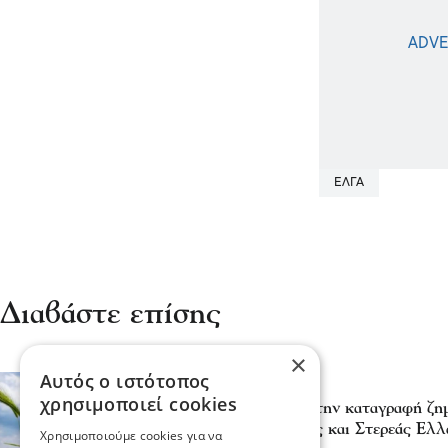
ΕΛΓΑ
Διαβάστε επίσης
×
Αυτός ο ιστότοπος
Πολιτική
χρησιμοποιεί cookies
Ο ΕΛΓΑ ξεκίνησε ήδη την καταγραφή ζημ
καλλιέργειες Θεσσαλίας και Στερεάς Ελλ
Χρησιμοποιούμε cookies για να