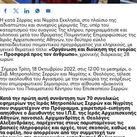
Η κατά Σέρρας και Νιγρίτα Εκκλησία, στο πλαίσιο της
αδιαπτώτου και συνεχούς μέριμνάς Της, υπέρ του
καταρτισμού του ευαγούς Της κλήρου, προγραμμάτισε και
υλοποιεί μετά του Ιδρύματος Ποιμαντικής Επιμορφώσεως της
Ιεράς Αρχιεπισκοπής Αθηνών, τον δεύτερο κύκλο
εκπαιδευτικού ποιμαντικού προγράμματος για κληρικούς, με
γενικό θεματικό τίτλο:
«Οργάνωση και διοίκηση της ενορίας
– Προσφορά προς τον άνθρωπο»
, χρονικής διάρκειας 28
ωρών.
Σήμερα Τρίτη, 18 Οκτωβρίου 2022, στις 12:00 το μεσημέρι, ο
Σεβ. Μητροπολίτης Σερρών και Νιγρίτης κ. Θεολόγος, τέλεσε
την ακολουθία του Αγιασμού, με την ευκαιρία της ενάρξεως
του επιμορφωτικού Σεμιναρίου, στην αίθουσα «Διακονία
λόγου» του Πνευματικού Κέντρου του Επισκοπείου Σερρών.
Κατά την πρώτη αυτή συνάντηση των 70 συνολικώς
εφημερίων της Ιεράς Μητροπόλεως Σερρών και Νιγρίτης
που συμμετέχουν στο Πρόγραμμα, χαιρετισμό-εισήγηση
απηύθυνε ο Διευθυντής του Ι.Π.Ε. της Ιεράς Αρχιεπισκοπής
Αθηνών, πανοσιολ. Αρχιμανδρίτης π. Θεολόγος
Αλεξανδράκης, παρέχοντας στους παρισταμένους τις
βασικές πληροφορίες και αρχές, τους σκοπούς, καθώς και
τα οφέλη, που απορρέουν από την συμμετοχή των