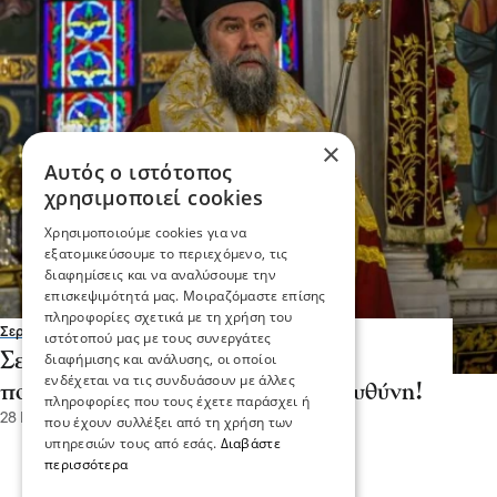
×
Αυτός ο ιστότοπος
χρησιμοποιεί cookies
Χρησιμοποιούμε cookies για να
εξατομικεύσουμε το περιεχόμενο, τις
διαφημίσεις και να αναλύσουμε την
επισκεψιμότητά μας. Μοιραζόμαστε επίσης
πληροφορίες σχετικά με τη χρήση του
Σερραικά Νέα
ιστότοπού μας με τους συνεργάτες
Σερρών Θεολόγος -Μητρότητα,
διαφήμισης και ανάλυσης, οι οποίοι
ενδέχεται να τις συνδυάσουν με άλλες
πολυτίμητη ευλογία και μεγάλη ευθύνη!
πληροφορίες που τους έχετε παράσχει ή
28 Ιου 2026, 18:33
που έχουν συλλέξει από τη χρήση των
υπηρεσιών τους από εσάς.
Διαβάστε
περισσότερα