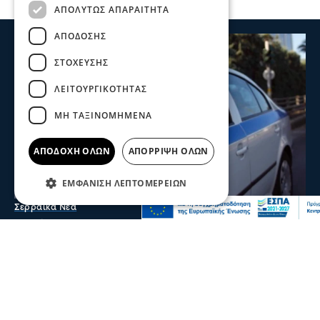
ΑΠΟΛΎΤΩΣ ΑΠΑΡΑΊΤΗΤΑ
ΑΠΌΔΟΣΗΣ
ΣΤΌΧΕΥΣΗΣ
ΛΕΙΤΟΥΡΓΙΚΌΤΗΤΑΣ
ΜΗ ΤΑΞΙΝΟΜΗΜΈΝΑ
ΑΠΟΔΟΧΉ ΌΛΩΝ
ΑΠΌΡΡΙΨΗ ΌΛΩΝ
ΕΜΦΆΝΙΣΗ ΛΕΠΤΟΜΕΡΕΙΏΝ
Σερραικά Νέα
Θρίλερ στις Σέρρες: Νεκρός 66χρονος στα
Ίβηρα – Έρευνα των Αρχών για τα αίτια
του θανάτου
Ο 66χρονος ήταν μόνιμος κάτοικος Γερμανίας και το
τελευταίο διάστημα βρισκόταν στην περιοχή
09 Αυγ 2026, 22:29