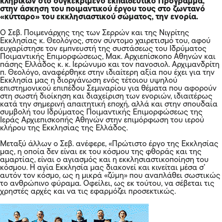
κληρικών στο συγκεκριμένο εκπαιδευτικό Πρόγραμμα,
στην άσκηση του ποιμαντικού έργου τους στο ζωντανό
«κύτταρο» του εκκλησιαστικού σώματος, την ενορία.
Ο Σεβ. Ποιμενάρχης της των Σερρών και της Νιγρίτης
Εκκλησίας κ. Θεολόγος, στον σύντομο χαιρετισμό του, αφού
ευχαρίστησε τον εμπνευστή της συστάσεως του Ιδρύματος
Ποιμαντικής Επιμορφώσεως, Μακ. Αρχιεπίσκοπο Αθηνών και
πάσης Ελλάδος κ. κ. Ιερώνυμο και τον πανοσιολ. Αρχιμανδρίτη
π. Θεολόγο, αναφέρθηκε στην ιδιαίτερη αξία που έχει για την
Εκκλησία μας η διοργάνωση ενός τέτοιου υψηλού
επιστημονικού επιπέδου Σεμιναρίου για θέματα που αφορούν
στη σωστή διοίκηση και διαχείριση των ενοριών, ιδιαιτέρως
κατά την σημερινή απαιτητική εποχή, αλλά και στην σπουδαία
συμβολή του Ιδρύματος Ποιμαντικής Επιμορφώσεως της
Ιεράς Αρχιεπισκοπής Αθηνών στην επιμόρφωση του ιερού
κλήρου της Εκκλησίας της Ελλάδος.
Μεταξύ άλλων ο Σεβ. ανέφερε, «Πρώτιστο έργο της Εκκλησίας
μας, η οποία δεν είναι εκ του κόσμου της φθοράς και της
αμαρτίας, είναι ο αγιασμός και η εκκλησιαστικοποίηση του
κόσμου. Η αγία Εκκλησία μας διακονεί και κινείται μέσα σ’
αυτόν τον κόσμο, ως η μικρά «ζύμη» που αναπλάθει σωστικώς
το ανθρώπινο φύραμα. Οφείλει, ως εκ τούτου, να σέβεται τις
χρηστές αρχές και να τις εφαρμόζει προσεκτικώς.