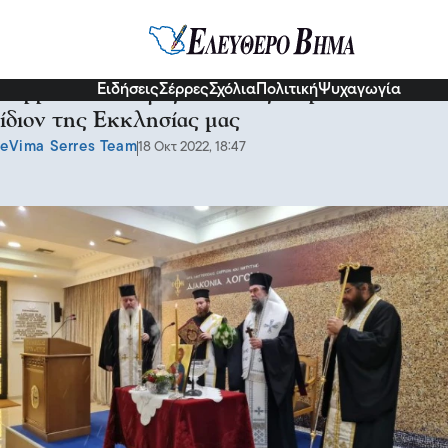
Σερραικά Νέα
Ειδήσεις
Σέρρες
Σχόλια
Πολιτική
Ψυχαγωγία
Σερρών Θεολόγος: Η ευταξία πρέπει να είναι
ίδιον της Εκκλησίας μας
eVima Serres Team
18 Οκτ 2022, 18:47