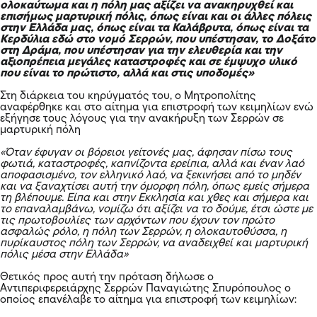
ολοκαύτωμα και η πόλη μας αξίζει να ανακηρυχθεί και
επισήμως μαρτυρική πόλις, όπως είναι και οι άλλες πόλεις
στην Ελλάδα μας, όπως είναι τα Καλάβρυτα, όπως είναι τα
Κερδύλια εδώ στο νομό Σερρών, που υπέστησαν, το Δοξάτο
στη Δράμα, που υπέστησαν για την ελευθερία και την
αξιοπρέπεια μεγάλες καταστροφές και σε έμψυχο υλικό
που είναι το πρώτιστο, αλλά και στις υποδομές»
Στη διάρκεια του κηρύγματός του, ο Μητροπολίτης
αναφέρθηκε και στο αίτημα για επιστροφή των κειμηλίων ενώ
εξήγησε τους λόγους για την ανακήρυξη των Σερρών σε
μαρτυρική πόλη
«Όταν έφυγαν οι βόρειοι γείτονές μας, άφησαν πίσω τους
φωτιά, καταστροφές, καπνίζοντα ερείπια, αλλά και έναν λαό
αποφασισμένο, τον ελληνικό λαό, να ξεκινήσει από το μηδέν
και να ξαναχτίσει αυτή την όμορφη πόλη, όπως εμείς σήμερα
τη βλέπουμε. Είπα και στην Εκκλησία και χθες και σήμερα και
το επαναλαμβάνω, νομίζω ότι αξίζει να το δούμε, έτσι ώστε με
τις πρωτοβουλίες των αρχόντων που έχουν τον πρώτο
ασφαλώς ρόλο, η πόλη των Σερρών, η ολοκαυτοθύσσα, η
πυρίκαυστος πόλη των Σερρών, να αναδειχθεί και μαρτυρική
πόλις μέσα στην Ελλάδα»
Θετικός προς αυτή την πρόταση δήλωσε ο
Αντιπεριφερειάρχης Σερρών Παναγιώτης Σπυρόπουλος ο
οποίος επανέλαβε το αίτημα για επιστροφή των κειμηλίων: