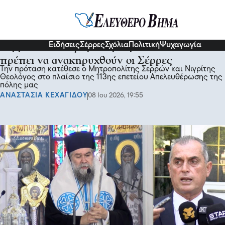
Σχόλια και...άλλα
Ειδήσεις
Σέρρες
Σχόλια
Πολιτική
Ψυχαγωγία
Σερρών Θεολόγος: Μαρτυρική πόλη θα
πρέπει να ανακηρυχθούν οι Σέρρες
Την πρόταση κατέθεσε ο Μητροπολίτης Σερρών και Νιγρίτης
Θεολόγος στο πλαίσιο της 113ης επετείου Απελευθέρωσης της
πόλης μας
ΑΝΑΣΤΑΣΙΑ ΚΕΧΑΓΙΔΟΥ
08 Ιου 2026, 19:55