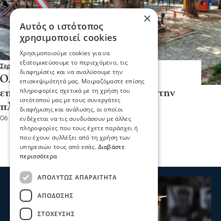
×
Αυτός ο ιστότοπος
χρησιμοποιεί cookies
Χρησιμοποιούμε cookies για να
εξατομικεύσουμε το περιεχόμενο, τις
Σερραικά Νέα
διαφημίσεις και να αναλύσουμε την
Ολοκληρώθηκαν οι εργασίες και
επισκεψιμότητά μας. Μοιραζόμαστε επίσης
πληροφορίες σχετικά με τη χρήση του
επαναλειτουργεί η παιδική χαρά στην
ιστότοπού μας με τους συνεργάτες
πλατεία ΙΚΑ στις Σέρρες
διαφήμισης και ανάλυσης, οι οποίοι
ενδέχεται να τις συνδυάσουν με άλλες
06 Αυγ 2026, 19:00
πληροφορίες που τους έχετε παράσχει ή
που έχουν συλλέξει από τη χρήση των
υπηρεσιών τους από εσάς.
Διαβάστε
περισσότερα
ΑΠΟΛΎΤΩΣ ΑΠΑΡΑΊΤΗΤΑ
ΑΠΌΔΟΣΗΣ
ΣΤΌΧΕΥΣΗΣ