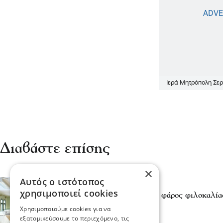
Ιερά Μητρόπολη Σερ
Διαβάστε επίσης
×
Αυτός ο ιστότοπος
Σερραικά Νέα
χρησιμοποιεί cookies
«ΜΑΞΙΜΕΙΟ» Ίδρυμα, φάρος φιλοκαλίας
28 Ιου 2026, 18:50
Χρησιμοποιούμε cookies για να
εξατομικεύσουμε το περιεχόμενο, τις