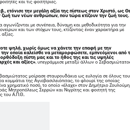
οιτητές και τις φοιτήτριες.
εβ., ετόνισε την μεγάλη αξία της πίστεως στον Χριστό, ως Θ
ν ζωή των νέων ανθρώπων, που τώρα κτίζουν την ζωή τους.
α αγωνίζονται με συνέπεια, δύναμη και μεθοδικότητα για την
νείρων και των στόχων τους, κτίζοντας έναν χαρακτήρα με
 αξίες.
τοτε ψηλά, χωρίς όμως να χάνετε την επαφή με την
 την οποία καλείσθε να μεταμορφώσετε, εμπνεόμενοι από 
 ορθόδοξη πίστη μας και το ήθος της και τις υψηλές
ρχές και αξίες»
, υπεγράμμισε μεταξύ άλλων ο Σεβασμιώτατο
Σεβασμιώτατος μοίρασε σταυρουδάκια ως ευλογία σε όλους το
τα κομμάτια της Αγιοβασιλειόπιτας, το φλουρί της οποίας
ένα χρηματικό ποσό, το οποίο «έλαχε» στον Δημήτριο Ζουλούμη
ράς Μητροπόλεως Σερρών και Νιγρίτης και φοιτητή της
 του Α.Π.Θ..