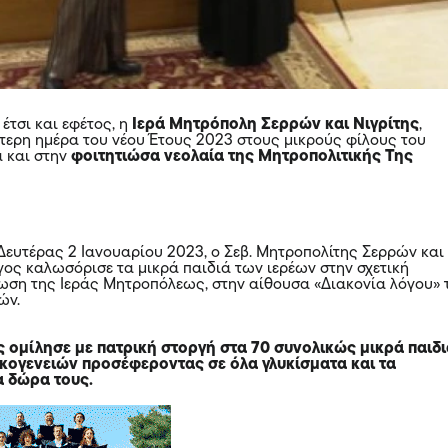
έτσι και εφέτος, η
Ιερά Μητρόπολη Σερρών και Νιγρίτης
,
τερη ημέρα του νέου Έτους 2023 στους μικρούς φίλους του
ά και στην
φοιτητιώσα νεολαία της Μητροπολιτικής Της
Δευτέρας 2 Ιανουαρίου 2023, ο Σεβ. Μητροπολίτης Σερρών και
όγος καλωσόρισε τα μικρά παιδιά των ιερέων στην σχετική
ωση της Ιεράς Μητροπόλεως, στην αίθουσα «Διακονία λόγου» 
ών.
 ομίλησε με πατρική στοργή στα 70 συνολικώς μικρά παιδ
ικογενειών προσέφεροντας σε όλα γλυκίσματα και τα
 δώρα τους.