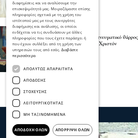
διαφημίσεις και να αναλύσουμε την
επισκεψιμότητά μας. Μοιραζόμαστε επίσης
πληροφορίες σχετικά με τη χρήση του
ιστότοπού μας με τους συνεργάτες
διαφήμισης και ανάλυσης, οι οποίοι
Σερραικά Νέα
ενδέχεται να τις συνδυάσουν με άλλες
Σερρών Θεολόγος -Το πνευματικό θάρρος 
πληροφορίες που τους έχετε παράσχει ή
την αγάπη τους για τον Χριστόν
που έχουν συλλέξει από τη χρήση των
υπηρεσιών τους από εσάς.
Διαβάστε
27 Ιου 2026, 18:26
περισσότερα
ΑΠΟΛΎΤΩΣ ΑΠΑΡΑΊΤΗΤΑ
ΑΠΌΔΟΣΗΣ
ΣΤΌΧΕΥΣΗΣ
ΛΕΙΤΟΥΡΓΙΚΌΤΗΤΑΣ
ΜΗ ΤΑΞΙΝΟΜΗΜΈΝΑ
ΑΠΟΔΟΧΉ ΌΛΩΝ
ΑΠΌΡΡΙΨΗ ΌΛΩΝ