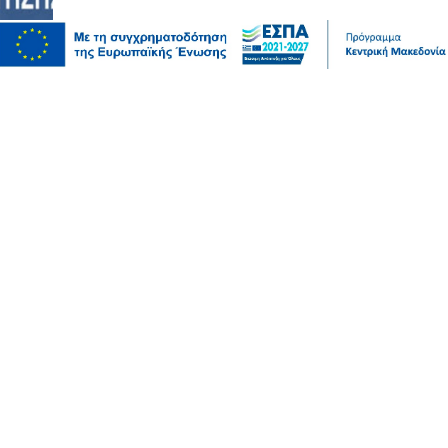
Πολιτική
Χρηματοδότηση 204,6 εκατ. ευρώ από το Εθνικό
Πρόγραμμα Ανάπτυξης για την ανάπλαση της ΔΕΘ
06 Αυγ 2026, 21:56
Επικαιρότητα
Θεσσαλονίκη: Παράσυρση πεζού από ΙΧ στον
Δενδροπόταμο - Μεταφέρθηκε στο νοσοκομείο
06 Αυγ 2026, 20:18
Επικαιρότητα
Τουλάχιστον 25 τραυματίες, οι επτά σοβαρά, από
σύγκρουση δύο τραμ στο Γκελζενκίρχεν της Γερμανίας
06 Αυγ 2026, 20:16