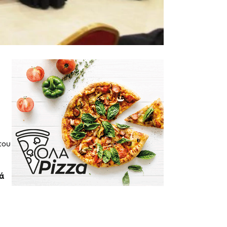
του
ιά