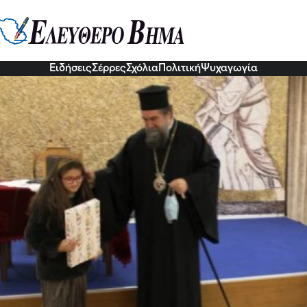
 Θεολόγος προς τους νέους:Αγων
 ελπίδα!
3 Ιαν 2023, 15:42
Ειδήσεις
Σέρρες
Σχόλια
Πολιτική
Ψυχαγωγία