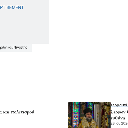
ρών και Νιγρίτης
Σερραικά
 και πολιτισμού
Σερρών 
ευθύνη!
28 Ιου 2026