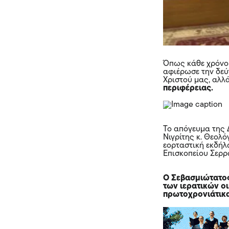
Όπως κάθε χρόνο 
αφιέρωσε την δεύ
Χριστού μας, αλλ
περιφέρειας.
Το απόγευμα της 
Νιγρίτης κ. Θεολ
εορταστική εκδήλ
Επισκοπείου Σερρ
Ο Σεβασμιώτατος
των ιερατικών ο
πρωτοχρονιάτικα