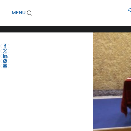
Ο Σερρών
ΠΙΣΩ
MENU
όραμα και
eVima Serres Team
0
Σερραικά Νέα