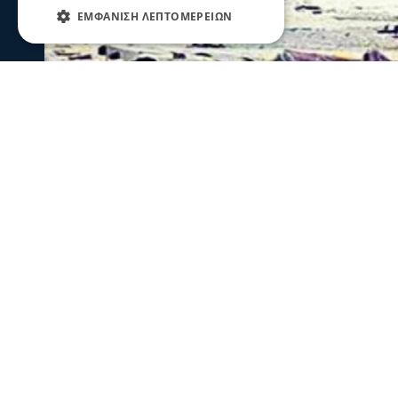
ΕΜΦΆΝΙΣΗ ΛΕΠΤΟΜΕΡΕΙΏΝ
Σερραικά Νέα
Σέρρες: Τραγωδία στην άσφαλτο-2 
Παλαιοκώμη