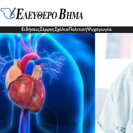
 μόνο η πίεση κι ο πόνος στο στή
 καρδιά και πρέπει να πας με τη 
1 Νοε 2022, 21:54
Ειδήσεις
Σέρρες
Σχόλια
Πολιτική
Ψυχαγωγία