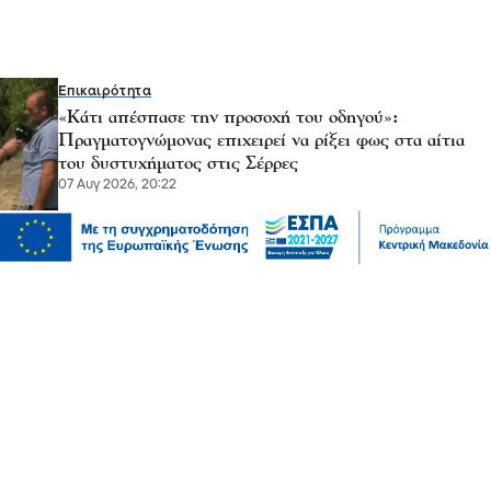
Επικαιρότητα
«Κάτι απέσπασε την προσοχή του οδηγού»:
Πραγματογνώμονας επιχειρεί να ρίξει φως στα αίτια
του δυστυχήματος στις Σέρρες
07 Αυγ 2026, 20:22
Μόδα
10 συμβουλές για να διατηρείτε τα ρούχα σας σαν
καινούργια
07 Αυγ 2026, 20:17
Ψυχαγωγία
Αθλητικά
Ισπανία – Ελλάδα 96-86: Στην παράταση «λύγισε» η
Εθνική Παίδων στην πρεμιέρα του Eurobasket U16
07 Αυγ 2026, 20:01