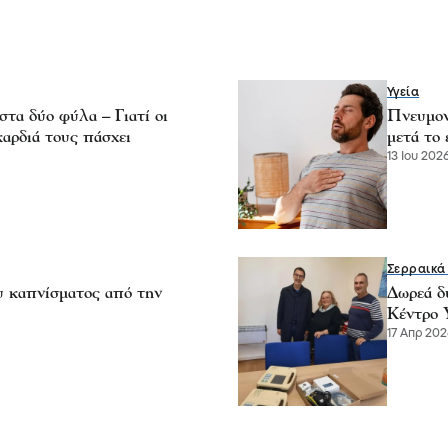
Υγεία
τα δύο φύλα – Γιατί οι
Πνευμον
καρδιά τους πάσχει
μετά το 
13 Ιου 2026
Σερραικά
υ καπνίσματος από την
Δωρεά δ
Κέντρο 
17 Απρ 202