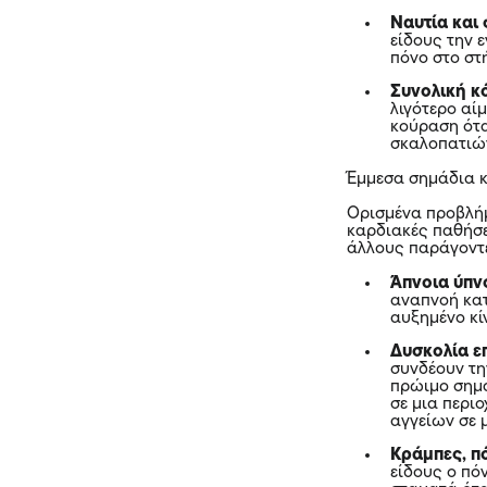
Ναυτία και
είδους την 
πόνο στο στ
Συνολική 
λιγότερο αί
κούραση ότα
σκαλοπατιών
Έμμεσα σημάδια 
Ορισμένα προβλήμ
καρδιακές παθήσει
άλλους παράγοντε
Άπνοια ύπν
αναπνοή κατ
αυξημένο κί
Δυσκολία ε
συνδέουν τη
πρώιμο σημά
σε μια περι
αγγείων σε μ
Κράμπες, π
είδους ο πό