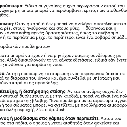
 φούσκωμα
: Ειδικά οι γυναίκες συχνά περιγράφουν αυτού του
ενόχληση, η οποία μπορεί να περιλαμβάνει εμετό, πριν αισθανθο
ήθος.
κόπωση
: Όταν η καρδιά δεν μπορεί να αντλήσει αποτελεσματικά
μα ρέει στους πνεύμονες και στους μύες. Η δύσπνοια και η
ν κάνετε καθημερινές δραστηριότητες, όπως το ανέβασμα
 ή το περπάτημα μέχρι το περίπτερο, είναι ένα σοβαρό σημάδι.
καρδιακών προβλημάτων
ατα μπορεί να έχουν ή να μην έχουν σαφείς συνδέσμους με
ς. Αλλά δικαιολογούν το να κάνετε εξετάσεις, ειδικά εάν έχετε
ς κινδύνου για καρδιακή νόσο.
ου
: Αυτή η προσωρινή κατάρρευση ενός αεραγωγού διακόπτει 
ά τη διάρκεια του ύπνου και έχει συνδεθεί με υπέρταση και
νδυνο καρδιακής προσβολής.
πίτευξης, ή διατήρησης στύσης
: Αν και οι άνδρες συχνά δεν
ν στυτική δυσλειτουργία με την καρδιά, μπορεί να είναι ένα πο
δι αρτηριακής βλάβης. “Ένα πρόβλημα με τα αιμοφόρα αγγεί
οχή του σώματος μπορεί να σχετίζεται με προβλήματα αιμοφόρ
ια άλλη περιοχή”, λέει ο δρ. Joshi.
όνος ή μούδιασμα στις γάμπες όταν περπατάτε
: Αυτού του
νος στα πόδια, ο οποίος γίνεται αισθητός όταν ασκείστε και