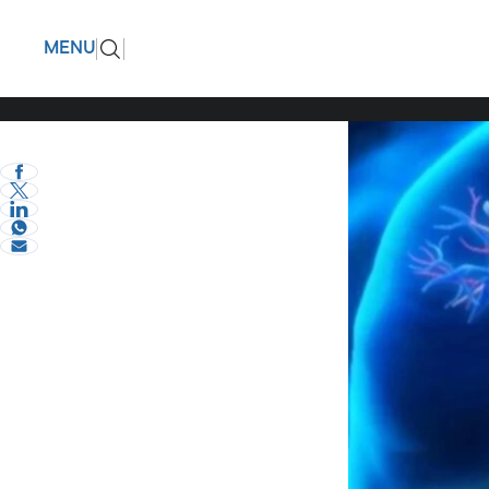
Δεν είναι
ΠΙΣΩ
MENU
στέλνει η
eVima Serres Team
1
Υγεία