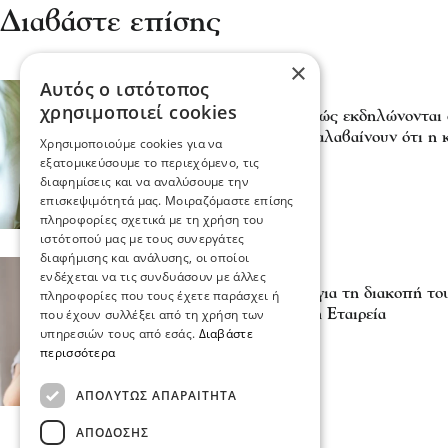
Διαβάστε επίσης
×
Αυτός ο ιστότοπος
Υγεία
χρησιμοποιεί cookies
Καρδιακές παθήσεις: Πώς εκδηλώνονται σ
γυναίκες συχνά δεν καταλαβαίνουν ότι η 
Χρησιμοποιούμε cookies για να
28 Ιου 2026, 19:12
εξατομικεύσουμε το περιεχόμενο, τις
διαφημίσεις και να αναλύσουμε την
επισκεψιμότητά μας. Μοιραζόμαστε επίσης
πληροφορίες σχετικά με τη χρήση του
ιστότοπού μας με τους συνεργάτες
διαφήμισης και ανάλυσης, οι οποίοι
Υγεία
ενδέχεται να τις συνδυάσουν με άλλες
Ένας χρήσιμος οδηγός για τη διακοπή το
πληροφορίες που τους έχετε παράσχει ή
Ελληνική Καρδιολογική Εταιρεία
που έχουν συλλέξει από τη χρήση των
υπηρεσιών τους από εσάς.
Διαβάστε
30 Μαΐ 2026, 17:52
περισσότερα
ΑΠΟΛΎΤΩΣ ΑΠΑΡΑΊΤΗΤΑ
ΑΠΌΔΟΣΗΣ