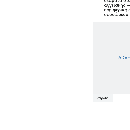
σταματά ότα
αγγειακής ν
περιφερική 
συσσώρευση 
καρδιά