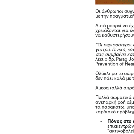
Οι άνθρωποι συχ
με την πραγματική
Αυτό μπορεί να έ
χρειάζονται για 
να καθυστερήσουν
“Οι περισσότεροι
γιατρό. Γενικά, ε
σας συμβαίνει κάτ
λέει ο δρ. Parag 
Prevention of Hear
Ολόκληρο το σώμα
δεν πάει καλά με 
Άμεσα (αλλά απρ
Πολλά σωματικά σ
ανεπαρκή ροή αίμ
τα παρακάτω, μπο
καρδιακό πρόβλη
Πόνος στο 
επικκεντρών
“ακτινοβολεί