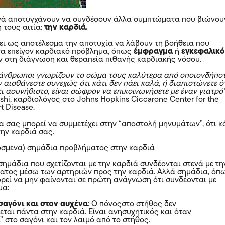
νά αποτυγχάνουν να συνδέσουν άλλα συμπτώματα που βιώνου
 τους αιτία:
την καρδιά.
χει ως αποτέλεσμα την αποτυχία να λάβουν τη βοήθεια που
ένα επείγον καρδιακό πρόβλημα, όπως
έμφραγμα
ή
εγκεφαλικ
 στη διάγνωση και θεραπεία πιθανής καρδιακής νόσου.
 άνθρωποι γνωρίζουν το σώμα τους καλύτερα από οποιονδήπο
άν αισθάνεστε συνεχώς ότι κάτι δεν πάει καλά, ή διαπιστώνετε ό
ι ασυνήθιστο, είναι σώφρον να επικοινωνήσετε με έναν γιατρό
Joshi, καρδιολόγος στο Johns Hopkins Ciccarone Center for the
t Disease.
 σας μπορεί να συμμετέχει στην “αποστολή μηνυμάτων”, ότι κ
την καρδιά σας.
όσμενα) σημάδια προβλήματος στην καρδιά
ημάδια που σχετίζονται με την καρδιά συνδέονται στενά με τη
ατος μέσω των αρτηριών προς την καρδιά. Αλλά σημάδια, όπ
ρεί να μην φαίνονται σε πρώτη ανάγνωση ότι συνδέονται με
μα:
σαγόνι και στον αυχένα
: Ο πόνοςστο στήθος δεν
εται πάντα στην καρδιά. Είναι ανησυχητικός και όταν
” στο σαγόνι και τον λαιμό από το στήθος.