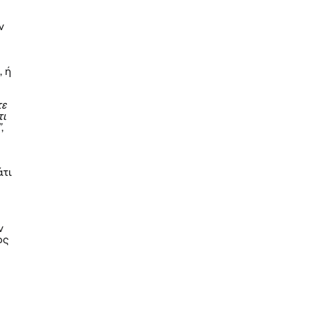
ν
ό
, ή
τε
τι
”
,
άτι
ν
ως