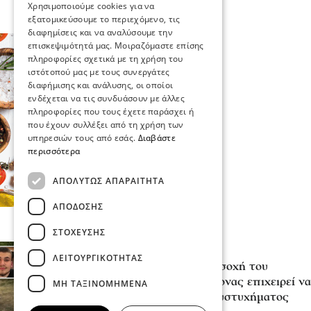
Χρησιμοποιούμε cookies για να
εξατομικεύσουμε το περιεχόμενο, τις
διαφημίσεις και να αναλύσουμε την
επισκεψιμότητά μας. Μοιραζόμαστε επίσης
πληροφορίες σχετικά με τη χρήση του
ιστότοπού μας με τους συνεργάτες
διαφήμισης και ανάλυσης, οι οποίοι
ενδέχεται να τις συνδυάσουν με άλλες
πληροφορίες που τους έχετε παράσχει ή
που έχουν συλλέξει από τη χρήση των
υπηρεσιών τους από εσάς.
Διαβάστε
περισσότερα
ΑΠΟΛΎΤΩΣ ΑΠΑΡΑΊΤΗΤΑ
ΑΠΌΔΟΣΗΣ
ΣΤΌΧΕΥΣΗΣ
Επικαιρότητα
ΛΕΙΤΟΥΡΓΙΚΌΤΗΤΑΣ
«Κάτι απέσπασε την προσοχή του
οδηγού»: Πραγματογνώμονας επιχειρεί να
ΜΗ ΤΑΞΙΝΟΜΗΜΈΝΑ
ρίξει φως στα αίτια του δυστυχήματος