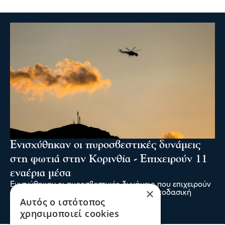
Ενισχύθηκαν οι πυροσβεστικές δυνάμεις
στη φωτιά στην Κορινθία - Επιχειρούν 11
εναέρια μέσα
Ενισχύθηκαν οι πυροσβεστικές δυνάμεις που επιχειρούν
×
στην πυρκαγιά που έχει ξεσπάσει σε αγροτοδασική
Αυτός ο ιστότοπος
έκταση, στην περιοχή Στεφάνι Κορίνθου.
07 Αυγ 2026, 20:24
χρησιμοποιεί cookies