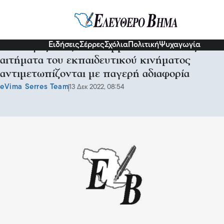
Σχόλια και...άλλα
Ειδήσεις
Σέρρες
Σχόλια
Πολιτική
Ψυχαγωγία
Σύλλογος Εκπ/κών «Εμμανουήλ Παπάς»: Τα
αιτήματα του εκπαιδευτικού κινήματος
αντιμετωπίζονται με παγερή αδιαφορία
eVima Serres Team
13 Δεκ 2022, 08:54