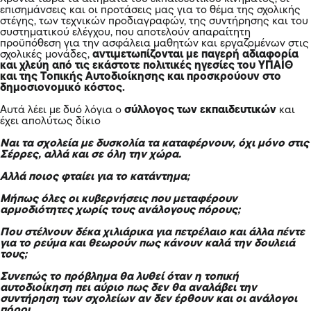
επισημάνσεις και οι προτάσεις μας για το θέμα της σχολικής
στέγης, των τεχνικών προδιαγραφών, της συντήρησης και του
συστηματικού ελέγχου, που αποτελούν απαραίτητη
προϋπόθεση για την ασφάλεια μαθητών και εργαζομένων στις
σχολικές μονάδες,
αντιμετωπίζονται με παγερή αδιαφορία
και χλεύη από τις εκάστοτε πολιτικές ηγεσίες του ΥΠΑΙΘ
και της Τοπικής Αυτοδιοίκησης και προσκρούουν στο
δημοσιονομικό κόστος.
Αυτά λέει με δυό λόγια ο
σύλλογος των εκπαιδευτικών
και
έχει απολύτως δίκιο
Ναι τα σχολεία με δυσκολία τα καταφέρνουν, όχι μόνο στις
Σέρρες, αλλά και σε όλη την χώρα.
Αλλά ποιος φταίει για το κατάντημα;
Μήπως όλες οι κυβερνήσεις που μεταφέρουν
αρμοδιότητες χωρίς τους ανάλογους πόρους;
Που στέλνουν δέκα χιλιάρικα για πετρέλαιο και άλλα πέντε
για το ρεύμα και θεωρούν πως κάνουν καλά την δουλειά
τους;
Συνεπώς το πρόβλημα θα λυθεί όταν η τοπική
αυτοδιοίκηση πει αύριο πως δεν θα αναλάβει την
συντήρηση των σχολείων αν δεν έρθουν και οι ανάλογοι
πόροι