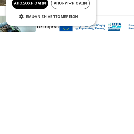
στις Σέρρες
ΑΠΟΔΟΧΉ ΌΛΩΝ
ΑΠΌΡΡΙΨΗ ΌΛΩΝ
07 Αυγ 2026, 20:22
ΕΜΦΆΝΙΣΗ ΛΕΠΤΟΜΕΡΕΙΏΝ
Μόδα
10 συμβουλές για να διατηρείτε τα ρούχα
σας σαν καινούργια
07 Αυγ 2026, 20:17
Ψυχαγωγία
Αθλητικά
Ισπανία – Ελλάδα 96-86: Στην παράταση
«λύγισε» η Εθνική Παίδων στην πρεμιέρα
του Eurobasket U16
07 Αυγ 2026, 20:01
Επικαιρότητα
Καιρός αύριο: Άνεμοι 5 μποφόρ στην
Αττική, έως 39 βαθμούς η θερμοκρασία
στη χώρα – Πού θα βρέξει
07 Αυγ 2026, 19:57