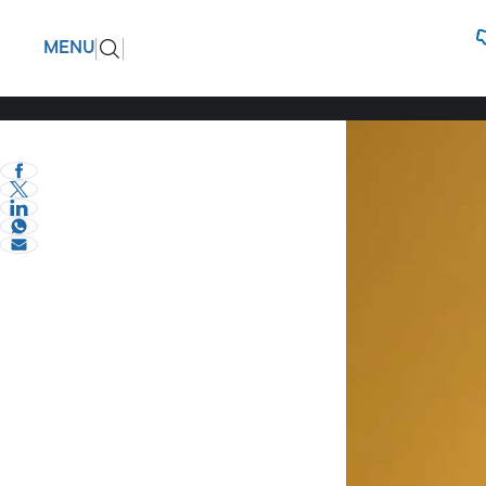
Σύλλογος
ΠΙΣΩ
MENU
κατάστημ
eVima Serres Team
2
Σερραικά Νέα