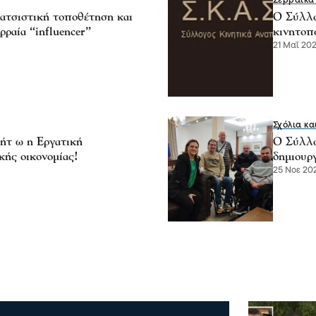
Σερραικά
ατσιστική τοποθέτηση και
Ο Σύλλο
ραία “influencer”
κινητοπ
21 Μαΐ 202
Σχόλια κα
ήτ ω η Εργατική
Ο Σύλλο
κής οικονομίας!
δημιουρ
25 Νοε 202