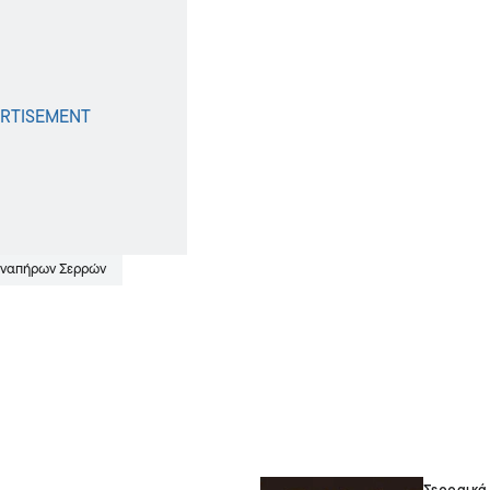
 Αναπήρων Σερρών