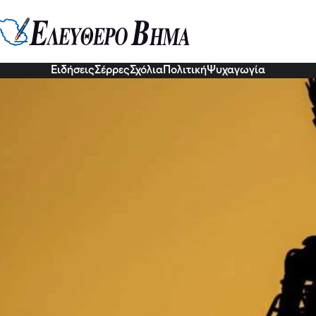
 Κινητικά Αναπήρων Σερρών: Με
α της Vodafone στην πόλη των 
6 Σεπ 2022, 15:03
Ειδήσεις
Σέρρες
Σχόλια
Πολιτική
Ψυχαγωγία