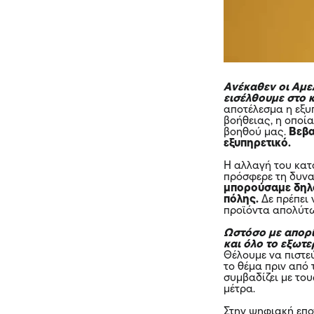
Ανέκαθεν οι Αμε
εισέλθουμε στο 
αποτέλεσμα η εξυ
βοήθειας, η οποί
βοηθού μας.
Βεβα
εξυπηρετικό.
Η αλλαγή του κατ
πρόσφερε τη δυνα
μπορούσαμε δηλα
πόλης.
Δε πρέπει
προϊόντα απολύτω
Ωστόσο με απορί
και όλο το εξωτε
Θέλουμε να πιστε
το θέμα πριν από 
συμβαδίζει με το
μέτρα.
Στην ψηφιακή επο