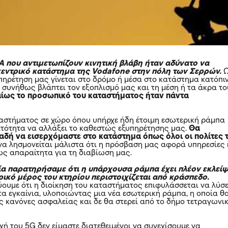
Α που αντιμετωπίζουν κινητική βλάβη ήταν αδύνατο να
κεντρικό κατάστημα της Vodafone στην πόλη των Σερρών.
πηρέτηση μας γίνεται στο δρόμο ή μέσα στο κατάστημα κατόπι
α συνήθως βλάπτει τον εξοπλισμό μας και τη μέση ή τα άκρα το
ίως το προσωπικό του καταστήματος ήταν πάντα
αστήματος σε χώρο όπου υπήρχε ήδη έτοιμη εσωτερική ράμπα
τότητα να αλλάξει το καθεστώς εξυπηρέτησης μας.
Θα
δή να εισερχόμαστε στο κατάστημα όπως όλοι οι πολίτες 
 να λησμονείται μάλιστα ότι η πρόσβαση μας αφορά υπηρεσίες 
ς απαραίτητα για τη διαβίωση μας.
α παρατηρήσαμε ότι η υπάρχουσα ράμπα έχει πλέον εκλείψ
ρικό μέρος του κτηρίου περιστοιχίζεται από κράσπεδο.
ύουμε ότι η διοίκηση του καταστήματος επιφυλάσσεται να λύσε
τα εγκαίνια, υλοποιώντας μια νέα εσωτερική ράμπα, η οποία θ
υς κανόνες ασφαλείας και δε θα στερεί από το δήμο τετραγωνι
χή του 5G δεν είμαστε διατεθειμένοι να συνεχίσουμε να