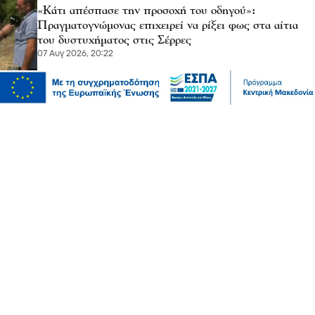
«Κάτι απέσπασε την προσοχή του οδηγού»:
Πραγματογνώμονας επιχειρεί να ρίξει φως στα αίτια
του δυστυχήματος στις Σέρρες
07 Αυγ 2026, 20:22
Μόδα
10 συμβουλές για να διατηρείτε τα ρούχα σας σαν
καινούργια
07 Αυγ 2026, 20:17
Ψυχαγωγία
Αθλητικά
Ισπανία – Ελλάδα 96-86: Στην παράταση «λύγισε» η
Εθνική Παίδων στην πρεμιέρα του Eurobasket U16
07 Αυγ 2026, 20:01
Επικαιρότητα
Καιρός αύριο: Άνεμοι 5 μποφόρ στην Αττική, έως 39
βαθμούς η θερμοκρασία στη χώρα – Πού θα βρέξει
07 Αυγ 2026, 19:57