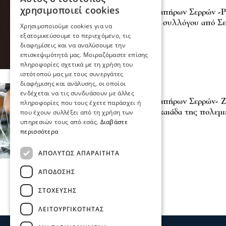
Σερραικά Νέα
χρησιμοποιεί cookies
Σύλλογος Κινητικά Αναπήρων Σερρών -Ρ
στοχοποίηση μέλος του συλλόγου από Σερ
Χρησιμοποιούμε cookies για να
20 Ιου 2026, 18:44
εξατομικεύσουμε το περιεχόμενο, τις
διαφημίσεις και να αναλύσουμε την
επισκεψιμότητά μας. Μοιραζόμαστε επίσης
πληροφορίες σχετικά με τη χρήση του
ιστότοπού μας με τους συνεργάτες
διαφήμισης και ανάλυσης, οι οποίοι
Σερραικά Νέα
ενδέχεται να τις συνδυάσουν με άλλες
Σύλλογος Κινητικά Αναπήρων Σερρών- Ζ
πληροφορίες που τους έχετε παράσχει ή
Πρωτομαγιά!Όχι στον καιάδα της πολεμι
που έχουν συλλέξει από τη χρήση των
υπηρεσιών τους από εσάς.
Διαβάστε
29 Απρ 2026, 20:40
περισσότερα
ΑΠΟΛΎΤΩΣ ΑΠΑΡΑΊΤΗΤΑ
ΑΠΌΔΟΣΗΣ
ΣΤΌΧΕΥΣΗΣ
ΛΕΙΤΟΥΡΓΙΚΌΤΗΤΑΣ