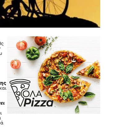
Ως
ν
υ
της
και
ει
ι
α
κά