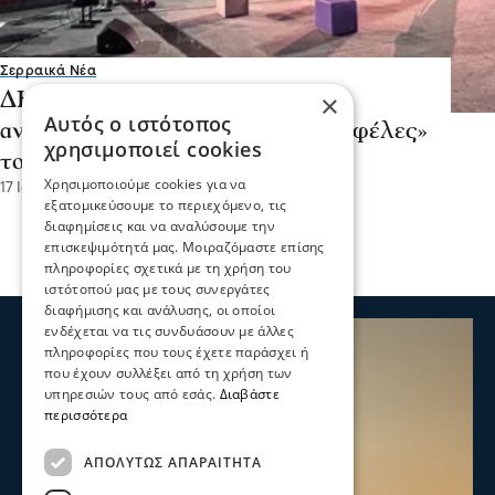
Σερραικά Νέα
ΔΗΠΕΘΕ Σερρών -Μεγάλη
×
Αυτός ο ιστότοπος
ανταπόκριση του κοινού στις «Νεφέλες»
χρησιμοποιεί cookies
του Αριστοφάνη
Χρησιμοποιούμε cookies για να
17 Ιου 2026, 18:15
εξατομικεύσουμε το περιεχόμενο, τις
διαφημίσεις και να αναλύσουμε την
επισκεψιμότητά μας. Μοιραζόμαστε επίσης
πληροφορίες σχετικά με τη χρήση του
ιστότοπού μας με τους συνεργάτες
διαφήμισης και ανάλυσης, οι οποίοι
ενδέχεται να τις συνδυάσουν με άλλες
πληροφορίες που τους έχετε παράσχει ή
που έχουν συλλέξει από τη χρήση των
υπηρεσιών τους από εσάς.
Διαβάστε
περισσότερα
ΑΠΟΛΎΤΩΣ ΑΠΑΡΑΊΤΗΤΑ