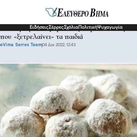
Γεύσεις
Ειδήσεις
Σέρρες
Σχόλια
Πολιτική
Ψυχαγωγία
Συνταγή για κουραμπιέδες σε μπουκίτσες
που «ξετρελαίνει» τα παιδιά
eVima Serres Team
04 Δεκ 2022, 12:43