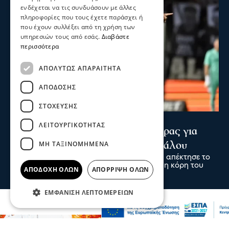
ενδέχεται να τις συνδυάσουν με άλλες
πληροφορίες που τους έχετε παράσχει ή
που έχουν συλλέξει από τη χρήση των
υπηρεσιών τους από εσάς.
Διαβάστε
περισσότερα
ΑΠΟΛΎΤΩΣ ΑΠΑΡΑΊΤΗΤΑ
ΑΠΌΔΟΣΗΣ
ΣΤΌΧΕΥΣΗΣ
Ψυχαγωγία
Αθλητικά
ΛΕΙΤΟΥΡΓΙΚΌΤΗΤΑΣ
Κωνσταντέλιας: ΠΑΟΚ - Πατέρας για
ΜΗ ΤΑΞΙΝΟΜΗΜΈΝΑ
δεύτερη φορά ο άσος του Δικεφάλου
Ο άσος του ΠΑΟΚ Γιάννης Κωνσταντέλιας απέκτησε το
δεύτερο παιδί του, αφού ήρθε στον κόσμο η κόρη του
ΑΠΟΔΟΧΉ ΌΛΩΝ
ΑΠΌΡΡΙΨΗ ΌΛΩΝ
09 Αυγ 2026, 00:00
ΕΜΦΆΝΙΣΗ ΛΕΠΤΟΜΕΡΕΙΏΝ