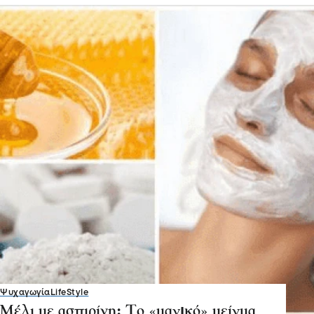
Ψυχαγωγία
LifeStyle
Μέλι με ασπιρίνη: Το «μαγıκό» μείγμα