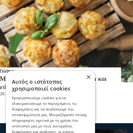
Γεύσεις
×
Μάφιν φέτας με 3 υλικά: Γρήγορη και
Αυτός ο ιστότοπος
εύκολη συνταγή
χρησιμοποιεί cookies
28 Αυγ 2025, 12:41
Χρησιμοποιούμε cookies για να
εξατομικεύσουμε το περιεχόμενο, τις
διαφημίσεις και να αναλύσουμε την
επισκεψιμότητά μας. Μοιραζόμαστε επίσης
πληροφορίες σχετικά με τη χρήση του
ιστότοπού μας με τους συνεργάτες
διαφήμισης και ανάλυσης, οι οποίοι