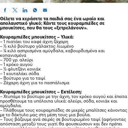
Θέλετε να κεράσετε τα παιδιά σας ένα ωραίο και
απολαυστικό γλυκό; Κάντε τους κουραμπιέδες σε
μπουκίτσες, που θα τους «ξετρελάνουν».
Κουραμπιέδες μπουκίτσες – Υλικά:
– 1 πιατάκι του καφέ άχνη ζάχαρη
– ½ κιλό βούτυρο γάλακτος λιωμένο
– ¼ κιλό ασπρισμένα αμύγδαλα, καβουρδισμένα και
κοπανισμένα
– 700 γρ. αλεύρι
– 1 κρόκο αυγού
– ½ φλυτζάνι κονιάκ
– 1 κουταλάκι σόδα
– Βούτυρο για το ταψί
– Ζάχαρη άχνη για το πασπάλισμα
Κουραμπιέδες μπουκίτσες – Εκτέλεση:
– Χτυπάμε το βούτυρο με την άχνη, τον κρόκο αυγού και έπειτα
προσθέτουμε τα υπόλοιπα υλικά: αλεύρι, σόδα, κονιάκ και
αμύγδαλα.
– Πλάθουμε τους κουραμπιέδες σε μικρές μπαλίτσες κάνοντας
με το δάκτυλο μας στη μέση τους μια βούλα.
– Τους βάζουμε ανά σειρές σε βουτυρωμένο ταψί (αφήνοντας
απόσταση μεταξύ τους γιατί θα φουσκώσουν και δεν πρέπει