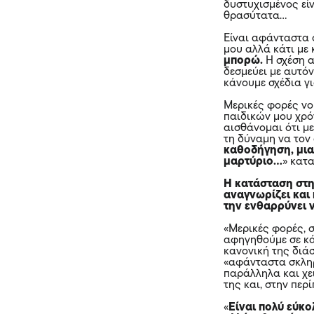
δυστυχισμένος είν
θρασύτατα…
Είναι αφάνταστα 
μου αλλά κάτι με
μπορώ.
Η σχέση α
δεσμεύει με αυτόν
κάνουμε σχέδια γι
Μερικές φορές νο
παιδικών μου χρό
αισθάνομαι ότι μ
τη δύναμη να το
καθοδήγηση, μια
μαρτύριο…
» κατα
Η κατάσταση στην
αναγνωρίζει και 
την ενθαρρύνει 
«Μερικές φορές, 
αφηγηθούμε σε κά
κανονική της διάσ
«αφάνταστα σκληρ
παράλληλα και χει
της και, στην περ
«
Είναι πολύ εύκο