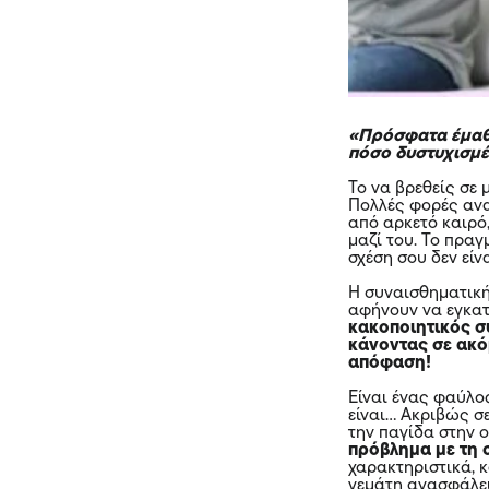
«Πρόσφατα έμαθα 
πόσο δυστυχισμέν
Το να βρεθείς σε 
Πολλές φορές αν
από αρκετό καιρό,
μαζί του. Το πραγ
σχέση σου δεν είν
Η συναισθηματική
αφήνουν να εγκατ
κακοποιητικός σ
κάνοντας σε ακό
απόφαση!
Είναι ένας φαύλο
είναι… Ακριβώς σ
την παγίδα στην ο
πρόβλημα με τη 
χαρακτηριστικά, κ
γεμάτη ανασφάλε