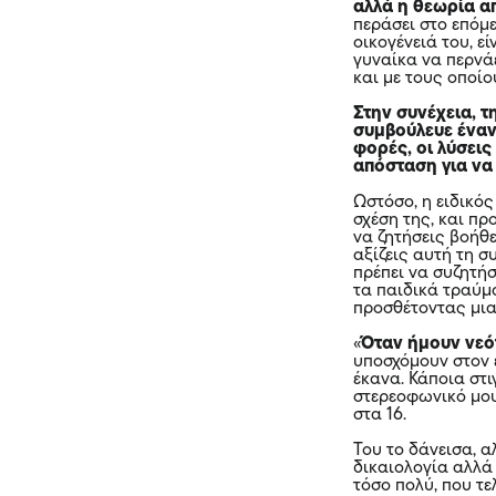
αλλά η θεωρία α
περάσει στο επόμε
οικογένειά του, εί
γυναίκα να περνά
και με τους οποίο
Στην συνέχεια, τ
συμβούλευε έναν
φορές, οι λύσεις
απόσταση για να 
Ωστόσο, η ειδικό
σχέση της, και πρ
να ζητήσεις βοήθε
αξίζεις αυτή τη 
πρέπει να συζητή
τα παιδικά τραύμ
προσθέτοντας μια
«
Όταν ήμουν νεότ
υποσχόμουν στον ε
έκανα. Κάποια στι
στερεοφωνικό μου 
στα 16.
Του το δάνεισα, α
δικαιολογία αλλά 
τόσο πολύ, που τ