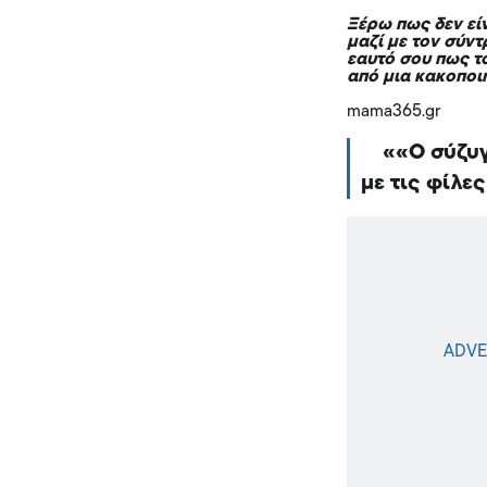
Ξέρω πως δεν είν
μαζί με τον σύν
εαυτό σου πως το
από μια κακοποι
mama365.gr
«Ο σύζυγ
με τις φίλε