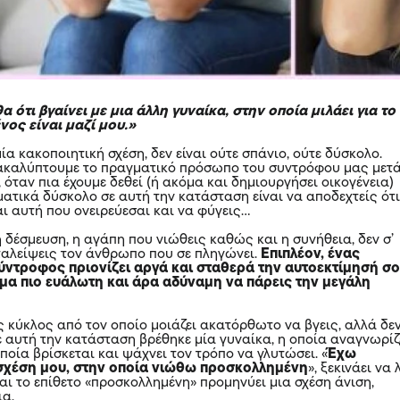
ότι βγαίνει με μια άλλη γυναίκα, στην οποία μιλάει για το
ος είναι μαζί μου.»
μία κακοποιητική σχέση, δεν είναι ούτε σπάνιο, ούτε δύσκολο.
ακαλύπτουμε το πραγματικό πρόσωπο του συντρόφου μας μετ
 όταν πια έχουμε δεθεί (ή ακόμα και δημιουργήσει οικογένεια)
ματικά δύσκολο σε αυτή την κατάσταση είναι να αποδεχτείς ότι
αι αυτή που ονειρεύεσαι και να φύγεις…
 δέσμευση, η αγάπη που νιώθεις καθώς και η συνήθεια, δεν σ’
αλείψεις τον άνθρωπο που σε πληγώνει.
Επιπλέον, ένας
ύντροφος πριονίζει αργά και σταθερά την αυτοεκτίμησή σο
μα πιο ευάλωτη και άρα αδύναμη να πάρεις την μεγάλη
ς κύκλος από τον οποίο μοιάζει ακατόρθωτο να βγεις, αλλά δε
ε αυτή την κατάσταση βρέθηκε μία γυναίκα, η οποία αναγνωρίζ
ποία βρίσκεται και ψάχνει τον τρόπο να γλυτώσει. «
Έχω
σχέση μου, στην οποία νιώθω προσκολλημένη
», ξεκινάει να 
αι το επίθετο «προσκολλημένη» προμηνύει μια σχέση άνιση,
ια.