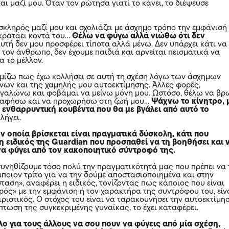
αι μαζί μου. Όταν τον ρώτησα γιατί το κάνει, το διέψευσε
σκληρός μαζί μου και σχολιάζει με άσχημο τρόπο την εμφάνισή
 κρατάει κοντά του…
Θέλω να φύγω αλλά νιώθω ότι δεν
υτή δεν μου προσφέρει τίποτα αλλά μένω. Δεν υπάρχει κάτι να
 τον άνθρωπο, δεν έχουμε παιδιά και αρνείται πεισματικά να
α το μέλλον.
μίζω πως έχω κολλήσει σε αυτή τη σχέση λόγω των άσχημων
νων και της χαμηλής μου αυτοεκτίμησης. Άλλες φορές,
εγαλώνω και φοβάμαι να μείνω μόνη μου. Ωστόσο, θέλω να βρ
ν αφήσω και να προχωρήσω στη ζωή μου…
Ψάχνω το κίνητρο, 
 ενθαρρυντική κουβέντα που θα με βγάλει από αυτό το
λήγει.
 οποία βρίσκεται είναι πραγματικά δύσκολη, κάτι που
η ειδικός της Guardian που προσπαθεί να τη βοηθήσει και 
να φύγει από τον κακοποιητικό σύντροφό της.
συνηθίζουμε τόσο πολύ την πραγματικότητά μας που πρέπει να 
ποιον τρίτο για να την δούμε αποστασιοποιημένα και στην
ταση», αναφέρει η ειδικός, τονίζοντας πως κάποιος που είναι
ός» με την εμφάνιση ή τον χαρακτήρα της συντρόφου του, είν
ριστικός. Ο στόχος του είναι να ταρακουνήσει την αυτοεκτίμη
ίπτωση της συγκεκριμένης γυναίκας, το έχει καταφέρει.
λο για τους άλλους να σου πουν να φύγεις από μία σχέση,