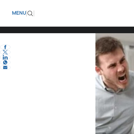
«Ο σύντρ
ΠΙΣΩ
MENU
αλλά δυσ
eVima Serres Team
1
Ψυχολογία