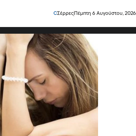
ς και κακοποιητικός
C
Σέρρες
Πέμπτη 6 Αυγούστου, 2026
κρατάει κοντά του»