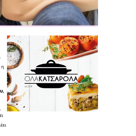
ά
 η
υ,
ν
ει
λέει