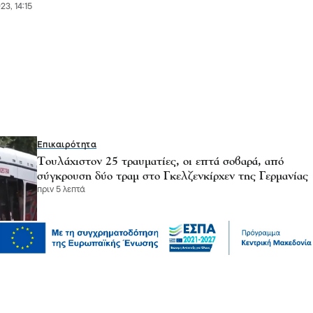
3, 14:15
Επικαιρότητα
Τουλάχιστον 25 τραυματίες, οι επτά σοβαρά, από
σύγκρουση δύο τραμ στο Γκελζενκίρχεν της Γερμανίας
πριν 5 λεπτά
Επικαιρότητα
Πυρκαγιές: 325 αυτοψίες κτιρίων στις πληγείσες
περιοχές, 118 χαρακτηρίστηκαν κόκκινα
πριν 6 λεπτά