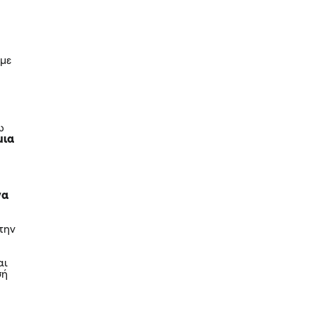
 με
ω
μια
να
την
αι
σή