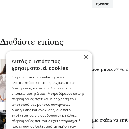
σχέσεις
Διαβάστε επίσης
×
Αυτός ο ιστότοπος
Υγεία
χρησιμοποιεί cookies
Σχέσεις: Οι δύο λέξεις που μπορούν να 
πριν ξεκινήσει
Χρησιμοποιούμε cookies για να
21 Φεβ 2026, 19:26
εξατομικεύσουμε το περιεχόμενο, τις
διαφημίσεις και να αναλύσουμε την
επισκεψιμότητά μας. Μοιραζόμαστε επίσης
πληροφορίες σχετικά με τη χρήση του
ιστότοπού μας με τους συνεργάτες
διαφήμισης και ανάλυσης, οι οποίοι
Ψυχαγωγία
Διάφορα
ενδέχεται να τις συνδυάσουν με άλλες
The Swag Gap: Μπορεί μια σχέση να επιβι
πληροφορίες που τους έχετε παράσχει ή
πιο «κουλ» από το άλλο;
που έχουν συλλέξει από τη χρήση των