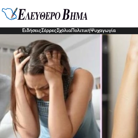
οφός μου είναι αφάνταστα σκληρό
κολεύομαι να τον αφήσω, κάτι με 
7 Οκτ 2022, 18:01
Ειδήσεις
Σέρρες
Σχόλια
Πολιτική
Ψυχαγωγία