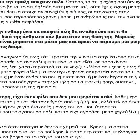
πό την πράξη απέχουν πολύ.
Ωστόσο, το ότι η σχέση σου δεν έχ
νο βήμα, το ότι δηλαδή ούτε μένετε μαζί ούτε έχεις σχέση με τη
ναι θετικά στοιχεία» συνεχίζει η ειδικός, συστήνοντας στην
ει όσο περισσότερο χρόνο μπορεί με ανθρώπους που την αγαπ
υς νιώθει ασφάλεια.
ην ενθαρρύνει να σκεφτεί πώς θα αντιδρούσε και τι θα
 δικό της άνθρωπο εάν βρισκόταν στη θέση της. Μερικές
 είναι μπροστά στα μάτια μας και αρκεί να πάρουμε μια μικ
τις δούμε.
ς αναγνωρίζει πως κάτι κρατάει την γυναίκα στην κακοποιητική
οσπαθεί να ανακαλύψει τι είναι αυτό: «Κάτι σε παρακίνησε
ια», λέει χαρακτηριστικά και συνεχίζει: «Μέσα σου ξέρεις πως 
συμπεριφορά αλλά μια εσωτερική φωνή σε κρατάει κοντά του. Ί
σεις με έναν άνθρωπο που εμπιστεύεσαι ή με έναν θεραπευτή γι
ατα που οδήγησαν στην χαμηλή σου αυτοεκτίμηση», συστήνει,
 προσωπική της εμπειρία.
ερη, είχα έναν φίλο που δεν μου φερόταν καλά.
Κάθε μέρα
αυτό μου ότι θα τον έβγαζα από τη ζωή μου, αλλά τελικά δεν 
γμή έφυγε για διακοπές μόνος του και μου ζήτησε το
που το αγαπούσα πολύ και το είχα αγοράσει με το χαρτζιλίκι 
λλά όταν επέστρεψε δεν το είχε μαζί του. Βρήκε μια αστεία
υποπτεύομαι ότι το πούλησε. Αυτό το περιστατικό με εξόργισε
ελικά βρήκα το κουράγιο μου να φύγω.