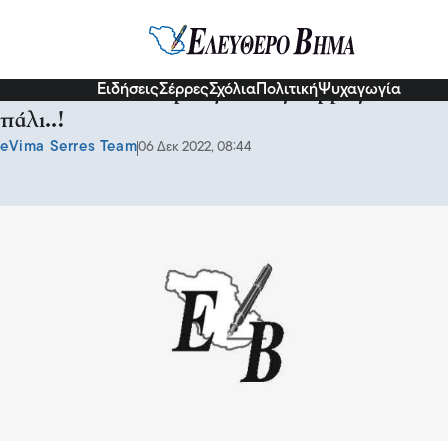
Σερραικά Νέα
Ειδήσεις
Σέρρες
Σχόλια
Πολιτική
Ψυχαγωγία
ΣΚΑΣΕ:Για το Καρουζέλ στις Σέρρες και
πάλι..!
eVima Serres Team
06 Δεκ 2022, 08:44