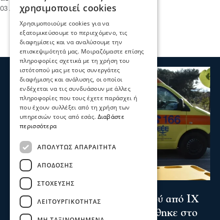
χρησιμοποιεί cookies
03 Αυγ 2026, 17:43
Χρησιμοποιούμε cookies για να
εξατομικεύσουμε το περιεχόμενο, τις
διαφημίσεις και να αναλύσουμε την
επισκεψιμότητά μας. Μοιραζόμαστε επίσης
πληροφορίες σχετικά με τη χρήση του
ιστότοπού μας με τους συνεργάτες
διαφήμισης και ανάλυσης, οι οποίοι
ενδέχεται να τις συνδυάσουν με άλλες
πληροφορίες που τους έχετε παράσχει ή
που έχουν συλλέξει από τη χρήση των
υπηρεσιών τους από εσάς.
Διαβάστε
περισσότερα
ΑΠΟΛΎΤΩΣ ΑΠΑΡΑΊΤΗΤΑ
ΑΠΌΔΟΣΗΣ
ΣΤΌΧΕΥΣΗΣ
Επικαιρότητα
Θεσσαλονίκη: Παράσυρση πεζού από ΙΧ
ΛΕΙΤΟΥΡΓΙΚΌΤΗΤΑΣ
στον Δενδροπόταμο - Μεταφέρθηκε στο
ΜΗ ΤΑΞΙΝΟΜΗΜΈΝΑ