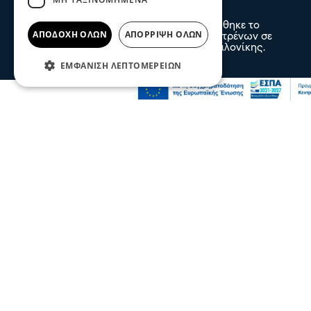
νοσοκομείο
Παράσυρση πεζού από αυτοκίνητο σημειώθηκε το
ΑΠΟΔΟΧΉ ΌΛΩΝ
ΑΠΌΡΡΙΨΗ ΌΛΩΝ
απόγευμα της Πέμπτης στις γραμμές των τρένων σε
σημείο λίγο πριν τον Δενδροπόταμο Θεσσαλονίκης.
πριν 3 λεπτά
ΕΜΦΆΝΙΣΗ ΛΕΠΤΟΜΕΡΕΙΏΝ