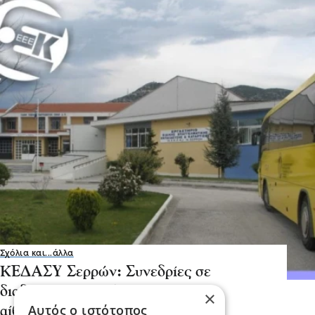
Σχόλια και...άλλα
ΚΕΔΑΣΥ Σερρών: Συνεδρίες σε
διαδρόμους και πλημμυρισμένες
×
Αυτός ο ιστότοπος
αίθουσες