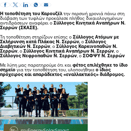
Η τοποθέτηση του Καρουζέλ
την περσινή χρονιά πάνω στη
διάβαση των τυφλών προκάλεσε πλήθος δικαιολογημένων
αντιδράσεων αναφέρει ο
Σύλλογος Κινητικά Αναπήρων Ν.
Σερρών (ΣΚΑΣΕ).
Τη τοποθέτηση στηρίζουν επίσης ο
Σύλλογος Ατόμων με
Σκλήρυνση κατά Πλάκας Ν. Σερρών,
ο
Σύλλογος
Διαβητικών Ν. Σερρών
, ο
Σύλλογος Καρκινοπαθών Ν.
Σερρών
, ο
Σύλλογος Κινητικά Αναπήρων Ν. Σερρών
, ο
Σύλλογος Νεφροπαθών Ν. Σερρών
, ο
ΣΟΦΨΥ Ν. Σερρών
Με λύπη μας παρατηρούμε ότι και
φέτος επιλέχθηκε το ίδιο
σημείο
για την τοποθέτηση του, υλοποιήθηκε
ο ίδιος
πρόχειρος και απαράδεκτος «εναλλακτικός» διάδρομος.