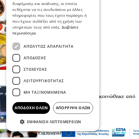
διαφήμισης και ανάλυσης, οι οποίοι
ενδέχεται να τις συνδυάσουν με άλλες
πληροφορίες που τους έχετε παράσχει ή
που έχουν συλλέξει από τη χρήση των
υπηρεσιών τους από εσάς.
Διαβάστε
περισσότερα
ΑΠΟΛΎΤΩΣ ΑΠΑΡΑΊΤΗΤΑ
ΑΠΌΔΟΣΗΣ
ΣΤΌΧΕΥΣΗΣ
ΛΕΙΤΟΥΡΓΙΚΌΤΗΤΑΣ
Επικαιρότητα
ΜΗ ΤΑΞΙΝΟΜΗΜΈΝΑ
Ο Γιώργος Μασούρας ανακοινώθηκε από
τη ΝΕΟΜ
ΑΠΟΔΟΧΉ ΌΛΩΝ
ΑΠΌΡΡΙΨΗ ΌΛΩΝ
πριν 1 ώρα
ΕΜΦΆΝΙΣΗ ΛΕΠΤΟΜΕΡΕΙΏΝ
Ψυχαγωγία
Αθλητικά