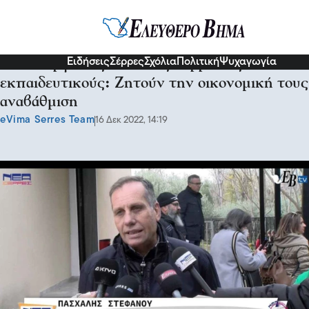
Σχόλια και...άλλα
Ειδήσεις
Σέρρες
Σχόλια
Πολιτική
Ψυχαγωγία
Στάση εργασίας από τους Σερραίους
εκπαιδευτικούς: Ζητούν την οικονομική τους
αναβάθμιση
eVima Serres Team
16 Δεκ 2022, 14:19