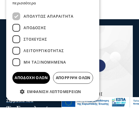
περισσότερα
ΑΠΟΛΎΤΩΣ ΑΠΑΡΑΊΤΗΤΑ
ΑΠΌΔΟΣΗΣ
ΣΤΌΧΕΥΣΗΣ
ΛΕΙΤΟΥΡΓΙΚΌΤΗΤΑΣ
ΜΗ ΤΑΞΙΝΟΜΗΜΈΝΑ
ΑΠΟΔΟΧΉ ΌΛΩΝ
ΑΠΌΡΡΙΨΗ ΌΛΩΝ
ΕΜΦΆΝΙΣΗ ΛΕΠΤΟΜΕΡΕΙΏΝ
Σερραικά Νέα
Το Επιμελητήριο καλεί τις Σερραϊκές
επιχειρήσεις να λάβουν μέρος στην 90η
Δ.Ε.Θ.
Πρόσκληση προς τις Σερραϊκές επιχειρήσεις να λάβουν
μέρος στην 90η Διεθνή Έκθεση Θεσσαλονίκης απευθύνει