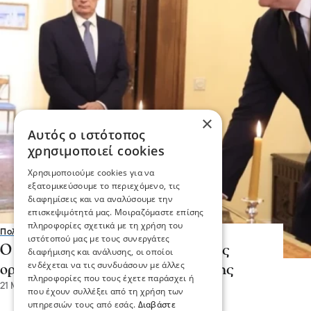
×
Αυτός ο ιστότοπος
χρησιμοποιεί cookies
Χρησιμοποιούμε cookies για να
εξατομικεύσουμε το περιεχόμενο, τις
διαφημίσεις και να αναλύσουμε την
επισκεψιμότητά μας. Μοιραζόμαστε επίσης
πληροφορίες σχετικά με τη χρήση του
Πολιτική
ιστότοπού μας με τους συνεργάτες
O Μακεδόνας Σταύρος Καλαφάτης
διαφήμισης και ανάλυσης, οι οποίοι
ενδέχεται να τις συνδυάσουν με άλλες
ορκίστηκε Υφυπουργός Ανάπτυξης
πληροφορίες που τους έχετε παράσχει ή
21 Μαρ 2025, 17:49
που έχουν συλλέξει από τη χρήση των
υπηρεσιών τους από εσάς.
Διαβάστε