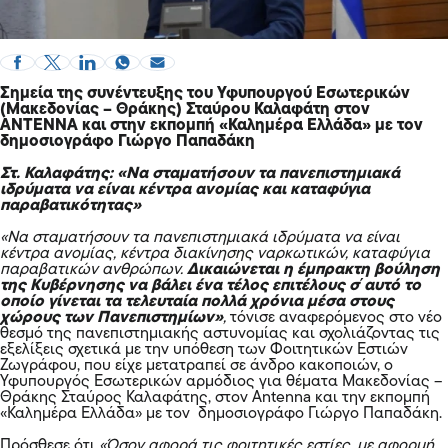
Σημεία της συνέντευξης του Υφυπουργού Εσωτερικών
(Μακεδονίας – Θράκης) Σταύρου Καλαφάτη στον
ΑΝΤΕΝΝΑ και στην εκπομπή «Καλημέρα Ελλάδα» με τον
δημοσιογράφο Γιώργο Παπαδάκη
Στ. Καλαφάτης: «Να σταματήσουν τα πανεπιστημιακά
ιδρύματα να είναι κέντρα ανομίας και καταφύγια
παραβατικότητας»
«Να σταματήσουν τα πανεπιστημιακά ιδρύματα να είναι
κέντρα ανομίας, κέντρα διακίνησης ναρκωτικών, καταφύγια
παραβατικών ανθρώπων.
Δικαιώνεται η έμπρακτη βούληση
της Κυβέρνησης να βάλει ένα τέλος επιτέλους σ΄αυτό το
οποίο γίνεται τα τελευταία πολλά χρόνια μέσα στους
χώρους των Πανεπιστημίων»
,
τόνισε αναφερόμενος στο νέο
θεσμό της πανεπιστημιακής αστυνομίας και σχολιάζοντας τις
εξελίξεις σχετικά με την υπόθεση των Φοιτητικών Εστιών
Ζωγράφου, που είχε μετατραπεί σε άνδρο κακοποιών, ο
Υφυπουργός Εσωτερικών αρμόδιος για θέματα Μακεδονίας –
Θράκης Σταύρος Καλαφάτης, στον Antenna και την εκπομπή
«Καλημέρα Ελλάδα» με τον δημοσιογράφο Γιώργο Παπαδάκη.
Πρόσθεσε ότι
«Όσον αφορά τις φοιτητικές εστίες, με αφορμή