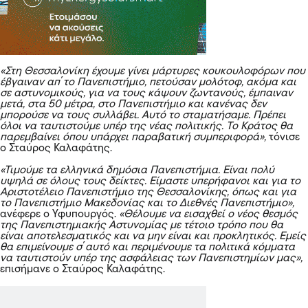
«Στη Θεσσαλονίκη έχουμε γίνει μάρτυρες κουκουλοφόρων που
έβγαιναν απ΄το Πανεπιστήμιο, πετούσαν μολότοφ, ακόμα και
σε αστυνομικούς, για να τους κάψουν ζωντανούς, έμπαιναν
μετά, στα 50 μέτρα, στο Πανεπιστήμιο και κανένας δεν
μπορούσε να τους συλλάβει. Αυτό το σταματήσαμε. Πρέπει
όλοι να ταυτιστούμε υπέρ της νέας πολιτικής. Το Κράτος θα
παρεμβαίνει όπου υπάρχει παραβατική συμπεριφορά»,
τόνισε
ο Σταύρος Καλαφάτης.
«Τιμούμε τα ελληνικά δημόσια Πανεπιστήμια. Είναι πολύ
υψηλά σε όλους τους δείκτες. Είμαστε υπερήφανοι και για το
Αριστοτέλειο Πανεπιστήμιο της Θεσσαλονίκης, όπως και για
το Πανεπιστήμιο Μακεδονίας και το Διεθνές Πανεπιστήμιο»,
ανέφερε ο Υφυπουργός.
«Θέλουμε να εισαχθεί ο νέος θεσμός
της Πανεπιστημιακής Αστυνομίας με τέτοιο τρόπο που θα
είναι αποτελεσματικός και να μην είναι και προκλητικός. Εμείς
θα επιμείνουμε σ΄αυτό και περιμένουμε τα πολιτικά κόμματα
να ταυτιστούν υπέρ της ασφάλειας των Πανεπιστημίων μας»,
επισήμανε ο Σταύρος Καλαφάτης.